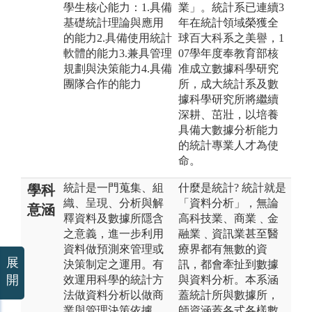
學生核心能力：1.具備
業」。統計系已連續3
基礎統計理論與應用
年在統計領域榮獲全
的能力2.具備使用統計
球百大科系之美譽，1
軟體的能力3.兼具管理
07學年度奉教育部核
規劃與決策能力4.具備
准成立數據科學研究
團隊合作的能力
所，成大統計系及數
據科學研究所將繼續
深耕、茁壯，以培養
具備大數據分析能力
的統計專業人才為使
命。
統計是一門蒐集、組
什麼是統計? 統計就是
學科
織、呈現、分析與解
「資料分析」，無論
意涵
釋資料及數據所隱含
高科技業、商業﹑金
之意義，進一步利用
融業﹑資訊業甚至醫
資料做預測來管理或
療界都有無數的資
展
決策制定之運用。有
訊，都會牽扯到數據
開
效運用科學的統計方
與資料分析。本系涵
法做資料分析以做商
蓋統計所與數據所，
業與管理決策依據，
師資涵蓋各式各樣數