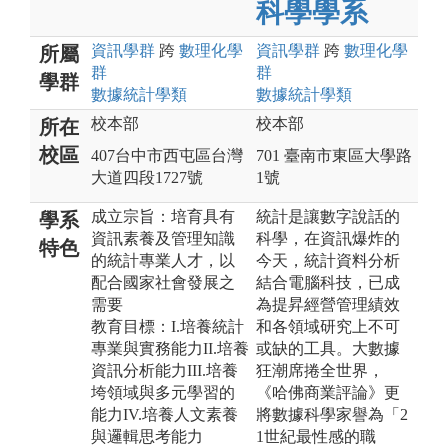
科學學系
資訊
學群
跨
數理化
學
資訊
學群
跨
數理化
學
所屬
群
群
學群
數據統計
學類
數據統計
學類
校本部
校本部
所在
校區
407台中市西屯區台灣
701 臺南市東區大學路
大道四段1727號
1號
成立宗旨：培育具有
統計是讓數字說話的
學系
資訊素養及管理知識
科學，在資訊爆炸的
特色
的統計專業人才，以
今天，統計資料分析
配合國家社會發展之
結合電腦科技，已成
需要
為提昇經營管理績效
教育目標：I.培養統計
和各領域研究上不可
專業與實務能力II.培養
或缺的工具。大數據
資訊分析能力III.培養
狂潮席捲全世界，
垮領域與多元學習的
《哈佛商業評論》更
能力IV.培養人文素養
將數據科學家譽為「2
與邏輯思考能力
1世紀最性感的職