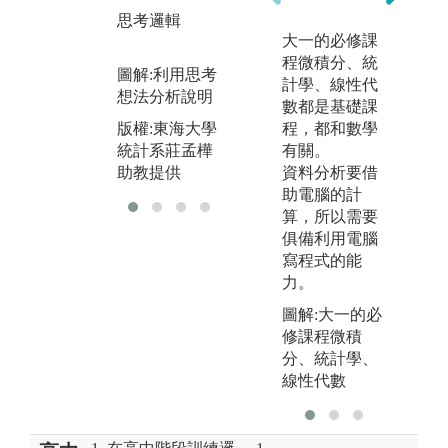
告
目
思考邏輯
大一的必修課
版
版權:東海大學
程微積分、統
統
統計系自有照
圖解:利用思考
計學、線性代
助
片
想法分析說明
數都是基礎課
版權:東海大學
程，都和數學
統計系莊孟樺
有關。
助教提供
資料分析要借
助電腦的計
算，所以需要
俱備利用電腦
寫程式的能
力。
圖解:大一的必
修課程微積
分、統計學、
線性代數