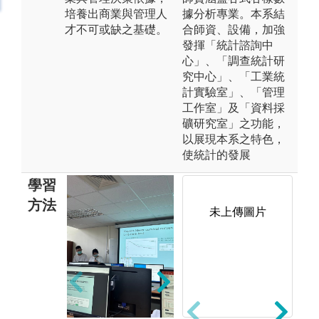
培養出商業與管理人
據分析專業。本系結
才不可或缺之基礎。
合師資、設備，加強
發揮「統計諮詢中
心」、「調查統計研
究中心」、「工業統
計實驗室」、「管理
工作室」及「資料採
礦研究室」之功能，
以展現本系之特色，
使統計的發展
學習
方法
未上傳圖片
團
軟體運算
圖
圖解:統計學習
完
與訓練軟體項