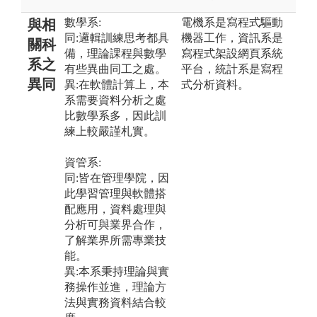
數學系:
電機系是寫程式驅動
與相
同:邏輯訓練思考都具
機器工作，資訊系是
關科
備，理論課程與數學
寫程式架設網頁系統
系之
有些異曲同工之處。
平台，統計系是寫程
異同
異:在軟體計算上，本
式分析資料。
系需要資料分析之處
比數學系多，因此訓
練上較嚴謹札實。
資管系:
同:皆在管理學院，因
此學習管理與軟體搭
配應用，資料處理與
分析可與業界合作，
了解業界所需專業技
能。
異:本系秉持理論與實
務操作並進，理論方
法與實務資料結合較