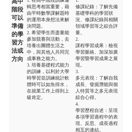
1. 在高中階段訓練邏
1.
高中
輯思考相當重要，藉
修課紀錄：了解先備
階段
由平時數學課解題時
基礎學科的學習狀
可以
的運用本身想法來解
況、修課紀錄與相關
準備
決問題。
領域學習等之綜合評
2. 希望學生而盡量能
量。
的學
參加競賽與活動，去
2.
習方
培養出團體生活之
課程學習成果：檢視
法或
中，與其他人共同完
學習脈絡、加深加廣
方向
成事務之能力。
學習暨學習成果之展
3. 培養基礎程式能力
現。
的訓練，以利於大學
3.
時學習並訓練統計軟
多元表現：了解自我
體時可以如魚得水，
成長、發掘潛能與個
在就業工作上得到上
人特質等之多元表現
級肯定。
綜合心得。
4.
學習歷程自述：呈現
各項學習過程中的表
現、反思、成長過程
相互的連結。