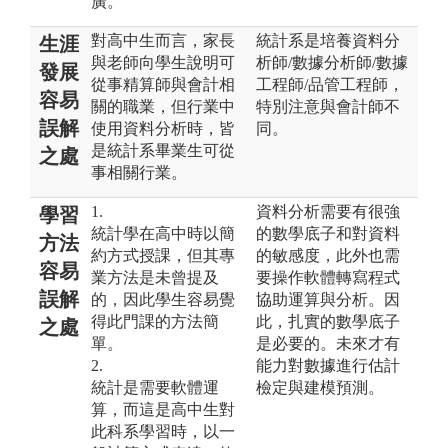
廣。
對高中生而言，家長
統計系是培養資料分
生涯
與老師向學生說明可
析師/數據分析師/數據
發展
從事精算師與會計相
工程師/品管工程師，
容易
關的職業，但行業中
特別注意與會計師不
誤解
使用資料分析時，皆
同。
是統計系畢業生可從
之處
事相關行業。
1.
資料分析需要有很強
學習
統計學在高中時以簡
的數學底子和對資料
方法
約方式授課，但其專
的敏感度，此外也需
容易
業方法是未曾提及
要操作軟體轉寫程式
誤解
的，因此學生容易覺
協助運算與分析。因
得此門課的方法簡
此，扎實的數學底子
之處
單。
是必要的。未來才有
2.
能力對數據進行估計
統計是需要軟體運
檢定與建模預測。
算，而這是高中生對
此科系學習時，以一