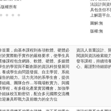
版權:中原大學資工
法設計與資
系版權所有
具包含但不限於 U
上解題平台
圖解:無
版權:無
作並重，由基本課程到各項軟體、硬體必
資訊人首重設計、
對於實際動手實作的嚴格要求，使學生具
閱讀與資訊檢索能
選修課程包含網路、軟體、硬體、多媒體
發等課程，持續培
學生的學習與不斷創新的資訊科技發展同
心、嚴謹對待細節
，養成學生由問題發掘、自主學習、系統
報告的能力。活力充沛的系學生會，提供
導組織、團隊合作…等職場軟實力。與國
業學程，有多樣化產業實習機會，加強學
外姐妹校互動密切，配合多元國際交流機
歡迎兼具即戰力及前瞻力的全方位