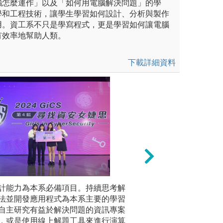
腦怎麼運作」以及「如何用電腦解決問題」的學
學和工程技術，讓學生學習如何設計、分析與製作
用。資工系不只是學寫程式，更是學習如何讓電腦
有效率地幫助人類。
下載詳細資料
計能力為本系必備項目。持續思考解
實驗實作教學
除課堂講
讓同學有機會有多次的分組合
法並開發應用程式為本系主要的學習
教授及助教協助同
針對各類
與人合作的模式。
自主研究有益於解決問題的資訊專案
具備自己設計預期
閱讀原文
，或是使用線上解題工具來進行演算
習、課後