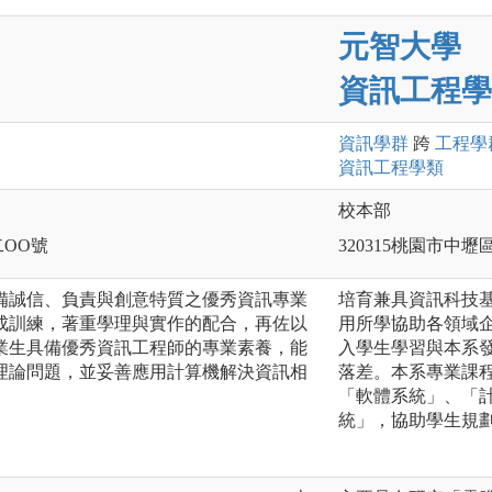
元智大學
資訊工程學
資訊
學群
跨
工程
學
資訊工程
學類
校本部
二OO號
320315桃園市中壢
備誠信、負責與創意特質之優秀資訊專業
培育兼具資訊科技
成訓練，著重學理與實作的配合，再佐以
用所學協助各領域
業生具備優秀資訊工程師的專業素養，能
入學生學習與本系
理論問題，並妥善應用計算機解決資訊相
落差。本系專業課
「軟體系統」、「
統」，協助學生規