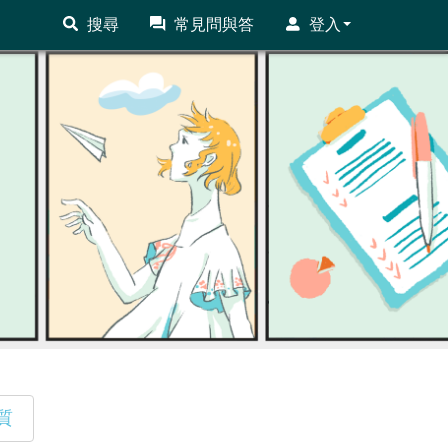
搜尋
常見問與答
登入
質