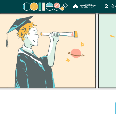
大學選才
高
ColleGo! 大學選才與高中育才輔助系統