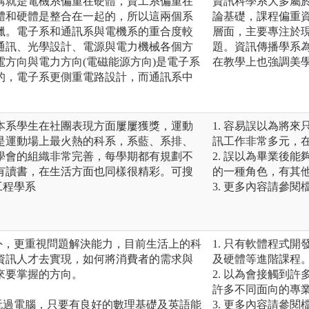
講就是電機系偏重在硬體，資工系偏重在
資訊科學系大多屬
體和硬體是整合在一起的，所以這兩個系
論基礎，課程偏重
獵。電子系和通訊系與電機系的重合度較
層面，主要專注於
通訊、光學設計、電源與電力機械各個方
題。資訊傳播學系
方向與電力方向(電磁能源方向)是電子系
在教學上也強調美
的，電子系更側重電路設計，而通訊系中
。
本系學生在社團表現方面屢屢獲獎，運動
1. 容易誤以為將
是運動場上最火熱的科系，系藍、系排、
訊工作非常多元，
學會的組織非常完善，每學期都有規劃不
2. 誤以為畢業後
有讀書，在生活方面也同樣很精彩。可搜
的一種角色，有其
工程學系
3. 更多內容請參閱
外，更重視問題解決能力，目前生活上的科
1. 只有軟體程式
資訊人才去實現，如何將消費者的需求與
及硬體等進階課程
來要掌握的方向。
2. 以為會接觸到
許多不同面向的專
玩過電腦，只要有良好的數理基礎及英語能
3. 更多內容請參閱