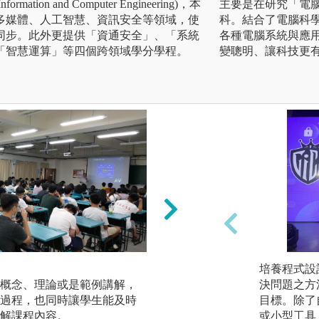
ormation and Computer Engineering)，本
主要是在研究「電
多媒體、人工智慧、資訊安全等領域，使
科。結合了電腦科
同步。此外更提供「資通安全」、「系統
各種電腦系統與應
「智慧運算」等四個跨領域學分學程。
變聰明、讓科技更
團隊學習
培養程式設
概念、理論或是範例講解，
課程設計上將刻意
決問題之方
過程，也同時讓學生能及時
作機會，進而學習
目標。除了
解課程內容。
或小型工具