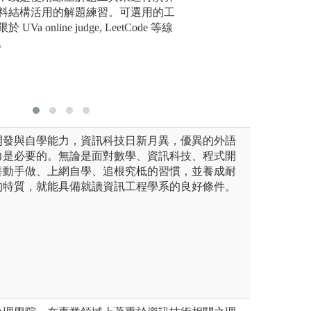
系版權所有
版權:中原大學資
料結構活用的解題練習。可選用的工
圖解:無
Va online judge, LeetCode 等線
版權:無
。
開發與自學能力，資訊科技日新月異，優異的外語
力是必要的。無論是面對數學、資訊科技、程式開
養動手做、上網自學、追根究柢的習慣，並養成耐
的特質，就能具備就讀資訊工程學系的良好條件。