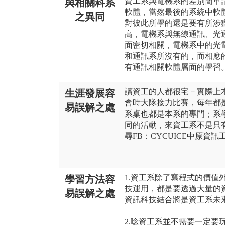
資工系與電機系的差別簡單
與相關科系
軟體，當然最後的系統中軟
之異同
對彼此所學的還是要有所涉
高，電機系與無線通訊、光
面密切相關，電機系中的光電
和通訊系所沒有的，而相應
有通訊相關軟體層面的學習
讀資工的人都很宅－實際上
生涯發展容
會時大隊接力比賽，每年都
易誤解之處
系桌也都是本系的專門；系
同的活動，來資工系不是只
尋FB：CYCUICE中原資訊
1.資工系除了寫程式的價值
學習方法容
技運用，都是要透過大量的
易誤解之處
資訊科技結合將是資工系未
2.唸資工系並不需要一定要