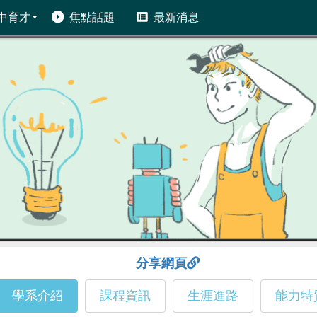
中育才
焦點話題
最新消息
分享網頁
學系介紹
課程資訊
生涯進路
能力特