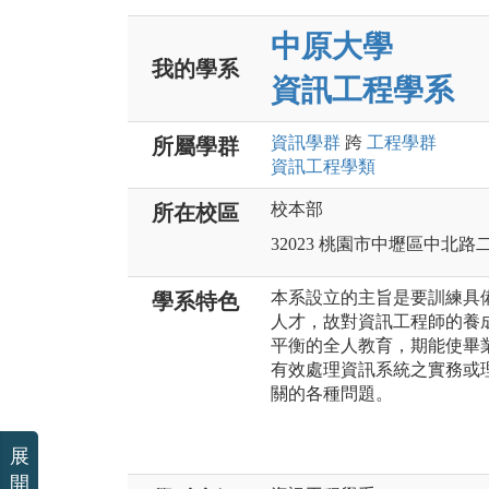
中原大學
我的學系
資訊工程學系
資訊
學群
跨
工程
學群
所屬學群
資訊工程
學類
校本部
所在校區
32023 桃園市中壢區中北路
本系設立的主旨是要訓練具
學系特色
人才，故對資訊工程師的養
平衡的全人教育，期能使畢
有效處理資訊系統之實務或
關的各種問題。
展
開