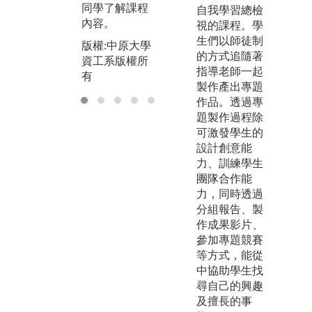
同學了解課程
自我學習總檢
學
版權:中原大學
內容。
視的課程。學
資工系版權所
版
生們以師徒制
版權:中原大學
有
資
的方式追隨著
資工系版權所
有
指導老師一起
有
製作產出專題
作品。透過專
題製作過程除
可激發學生的
設計創意能
力、訓練學生
團隊合作能
力，同時透過
分組報告、製
作成果影片、
參加專題競賽
等方式，能從
中協助學生找
尋自己的興趣
及擅長的事