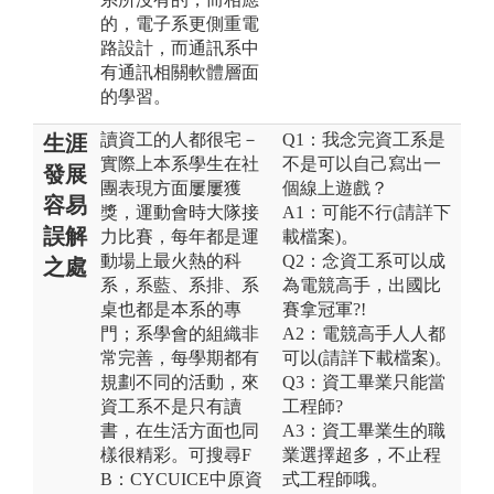
的，電子系更側重電
路設計，而通訊系中
有通訊相關軟體層面
的學習。
讀資工的人都很宅－
Q1：我念完資工系是
生涯
實際上本系學生在社
不是可以自己寫出一
發展
團表現方面屢屢獲
個線上遊戲？
容易
獎，運動會時大隊接
A1：可能不行(請詳下
誤解
力比賽，每年都是運
載檔案)。
動場上最火熱的科
Q2：念資工系可以成
之處
系，系藍、系排、系
為電競高手，出國比
桌也都是本系的專
賽拿冠軍?!
門；系學會的組織非
A2：電競高手人人都
常完善，每學期都有
可以(請詳下載檔案)。
規劃不同的活動，來
Q3：資工畢業只能當
資工系不是只有讀
工程師?
書，在生活方面也同
A3：資工畢業生的職
樣很精彩。可搜尋F
業選擇超多，不止程
B：CYCUICE中原資
式工程師哦。