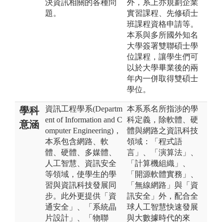
決資訊相關的各種問
外，系上亦規劃企業
題。
實習課程、先修碩士
班課程資格申請等。
本系與多所國外知名
大學簽署雙聯碩士學
位課程，讓學生們可
以於大學畢業後的兩
年內一併取得雙碩士
學位。
資訊工程學系(Departm
本系系名所指涉的學
學科
ent of Information and C
科定義，除軟體、硬
意涵
omputer Engineering)，
體與網路之資訊科技
本系包含網路、軟
領域：「程式語
體、硬體、多媒體、
言」、「演算法」、
人工智慧、資訊安全
「計算機組織」、
等領域，使學生的學
「開源軟體實務」、
習與資訊科技發展同
「無線網路」與「資
步。此外更提供「資
訊安全」外，配合全
通安全」、「系統晶
球人工智慧快速發展
片設計」、「物聯
與大數據時代的來