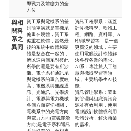
即戰力及前瞻力的全
方位
資工系與電機系的差
資訊工程學系：涵蓋
與相
別簡單講就是電機系
計算機科學、軟體工
關科
偏重在硬體，資工系
程、網路、資料庫、A
系之
偏重在軟體，當然最
I領域學習等，是一個
異同
後的系統中軟體和硬
更廣泛的領域，主要
體是整合在一起的，
使用電腦設計軟體解
所以這兩個系對彼此
決各行各業的需求。
所學的還是要有所涉
AI系：專注於人工智
獵。電子系和通訊系
慧與機器學習等領
與電機系的重合度較
域，主要培學生AI技
高，電機系與無線通
能。
訊、光通訊、光學設
資訊管理學系：著重
計、電源與電力機械
於管理與組織資訊資
各個方面密切相關，
源並有效利用，使用
電機系中的光電方向
電腦設計軟體或利用
與電力方向(電磁能源
軟體分析，解決商業
方向)是電子系和通訊
的需求。
系所沒有的，而相應