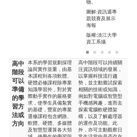
物。
圖解:資訊週專
題競賽及展示
海報
版權:淡江大學
資工系攝
本系的學習規劃採理
高中階段可以持續關
高中
論與實作並重，由基
注資訊領域的發展，
階段
本課程到各項軟體、
以掌握科技流行趨
可以
硬體必修課程除專業
勢，並主動嘗試探索
準備
知識學習外，對於實
相關的技術或知識，
際動手實作的嚴格要
例如對電腦或智慧型
的學
求，使學生具備紮實
手機感興趣，進而去
習方
的基礎，豐富的專業
探索電腦軟硬體架
法或
選修課程包含網路、
構，以及了解處理器
方向
軟體、硬體、多媒體
的運作及功能。此
及智慧型運算各大領
外，亦可主動觀察日
域，使學生的學習與
常生活當中是否存在