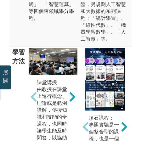
網」、「智慧運算」
臨，另規劃人工智慧
等四個跨領域學分學
和大數據的系列課
程。
程：「統計學習」、
「線性代數」、「機
器學習數學」、「人
工智慧」等。
學習
方法
展
開
課堂講授
由教授在課堂
團隊學習
實
上進行概念、
課程設計上將
教
理論或是範例
刻意讓同學有
助
講解，傳授知
機會有多次的
際
識和技能的全
頂石課程：
分組合作機
讓
過程，也同時
專題實驗是一
會，進而學習
己
讓學生能及時
個整合型的課
與人合作的模
能
問答，以協助
程，也是一個
式。
力