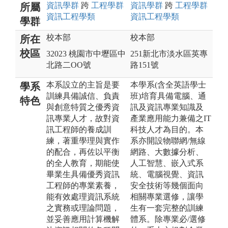
資訊
學群
跨
工程
學群
資訊
學群
跨
工程
學群
所屬
資訊工程
學類
資訊工程
學類
學群
校本部
校本部
所在
校區
32023 桃園市中壢區中
251新北市淡水區英專
北路二OO號
路151號
本系設立的主旨是要
本學系(含全英語學士
學系
訓練具備誠信、負責
班)培育具備電腦、通
特色
與創意特質之優秀資
訊及資訊專業知識及
訊專業人才，故對資
產業應用能力兼備之IT
訊工程師的養成訓
科技人才為目的。本
練，著重學理與實作
系亦開設物聯網/無線
的配合，再佐以平衡
網路、大數據分析、
的全人教育，期能使
人工智慧、嵌入式系
畢業生具備優秀資訊
統、電腦視覺、資訊
工程師的專業素養，
安全技術等幾個面向
能有效處理資訊系統
相關專業選修，讓學
之實務或理論問題，
生有一套完整的訓練
並妥善應用計算機解
體系。除專業必/選修