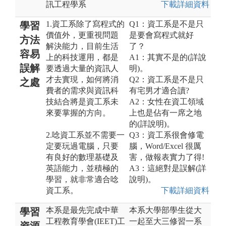
訊工程學系
下載詳細資料
1.資工系除了寫程式的
Q1：資工系是不是只
學習
價值外，更重視問題
是要會寫程式就好
方法
解決能力，目前生活
了？
容易
上的科技運用，都是
A1：其實不是的(詳說
誤解
要透過大量的資訊人
明)。
才去實現，如何將消
Q2：資工系是不是只
之處
費者的需求與資訊科
有宅男才適合讀?
技結合將是資工系未
A2：女性在資工領域
來要掌握的方向。
上也是佔有一席之地
的(詳說明)。
2.唸資工系並不需要一
Q3：資工系很會修電
定要玩過電腦，只要
腦，Word/Excel 很厲
有良好的數理基礎及
害，做報表實力了得!
英語能力，並積極的
A3：這絕對是誤解(詳
學習，就非常適合唸
說明)。
資工系。
下載詳細資料
本系是最先完成中華
本系大學部學生從大
學習
工程教育學會(IEET)工
一起至大三修習一系
資源