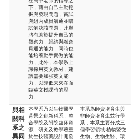
在高中老師的指導之
下，藉由自己主動挖
掘與發現問題，嘗試
與組內成員溝通並嚐
試解決該問題，此舉
將有助於提升自己的
觀察力，歸納與融會
貫通的能力，同時也
能培養動手實做的能
力，此外，本學系上
課採用英文教材，建
議需要加強英文能
力，以降低未來在面
臨英文授課時的壓
力。
本學系乃以生物醫學
本系為師資培育生與
與相
背景之創新科系，整
非師資培育生並行學
關科
合學院及附院臨床資
系，本系主要分成三
系之
源，研究及教學著重
個學習領域:植物暨微
異同
於生技醫藥設計開發
生物、生物生醫、環