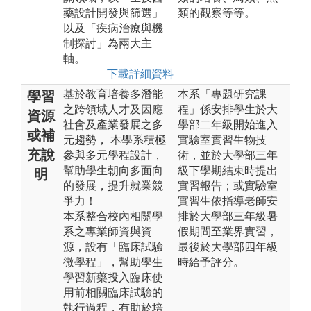
藥設計開發與篩選」
類的觀察等等。
以及「疾病治療與機
制探討」為兩大主
軸。
下載詳細資料
基於教育培養多潛能
本系「專題研究課
學習
之跨領域人才及因應
程」係安排學生於大
資源
社會及產業發展之多
學部二年級開始進入
或補
元趨勢， 本學系積極
實驗室實習生物技
充說
參與多元學程設計，
術，並於大學部三年
幫助學生朝向多面向
級下學期結束時提出
明
的發展，提升就業競
實習報告；或實驗室
爭力！
實習生依指導老師安
本系整合校內相關學
排於大學部三年級暑
系之專業師資與資
假期間至業界實習，
源，設有「臨床試驗
最後於大學部四年級
微學程」，幫助學生
時給予評分。
學習新藥投入臨床使
用前相關臨床試驗的
執行過程，有助於培