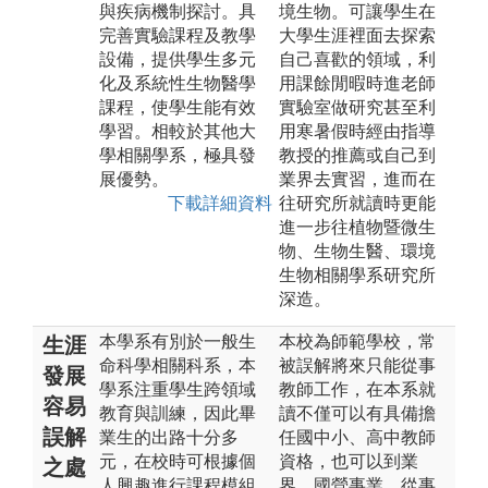
與疾病機制探討。具
境生物。可讓學生在
完善實驗課程及教學
大學生涯裡面去探索
設備，提供學生多元
自己喜歡的領域，利
化及系統性生物醫學
用課餘閒暇時進老師
課程，使學生能有效
實驗室做研究甚至利
學習。相較於其他大
用寒暑假時經由指導
學相關學系，極具發
教授的推薦或自己到
展優勢。
業界去實習，進而在
下載詳細資料
往研究所就讀時更能
進一步往植物暨微生
物、生物生醫、環境
生物相關學系研究所
深造。
本學系有別於一般生
本校為師範學校，常
生涯
命科學相關科系，本
被誤解將來只能從事
發展
學系注重學生跨領域
教師工作，在本系就
容易
教育與訓練，因此畢
讀不僅可以有具備擔
誤解
業生的出路十分多
任國中小、高中教師
元，在校時可根據個
資格，也可以到業
之處
人興趣進行課程模組
界、國營事業、從事