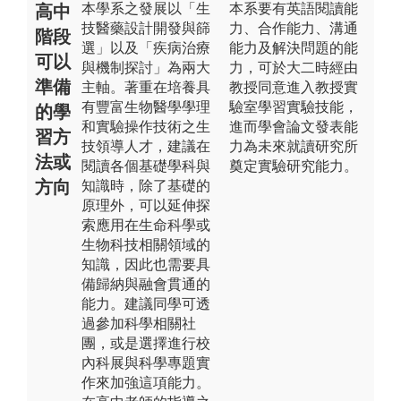
本學系之發展以「生
本系要有英語閱讀能
高中
技醫藥設計開發與篩
力、合作能力、溝通
階段
選」以及「疾病治療
能力及解決問題的能
可以
與機制探討」為兩大
力，可於大二時經由
準備
主軸。著重在培養具
教授同意進入教授實
有豐富生物醫學學理
驗室學習實驗技能，
的學
和實驗操作技術之生
進而學會論文發表能
習方
技領導人才，建議在
力為未來就讀研究所
法或
閱讀各個基礎學科與
奠定實驗研究能力。
方向
知識時，除了基礎的
原理外，可以延伸探
索應用在生命科學或
生物科技相關領域的
知識，因此也需要具
備歸納與融會貫通的
能力。建議同學可透
過參加科學相關社
團，或是選擇進行校
內科展與科學專題實
作來加強這項能力。