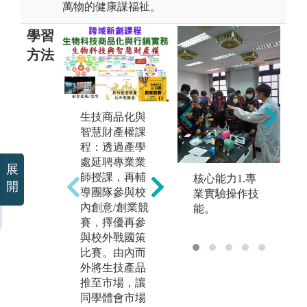
萬物的健康謀福祉。
學習
方法
實
本
瘤
生技商品化與
免
智慧財產權課
為了有助學生
學
程：透過產學
熟悉未來生技
養
處延聘專業業
展
產業之實務應
養
師授課，再輔
核心能力1.專
用。實驗操作
開
等
導團隊參與校
業實驗操作技
採取學生分組
供
內創意/創業競
能。
實習及實驗結
究
賽，擇優再參
果討論，並根
實
與校外戰國策
據現代生物科
期
比賽。由內而
技重點基礎技
堂
外將生技產品
術設計一系列
領
推至市場，讓
實驗，包括DN
用
同學體會市場
A選殖技術、