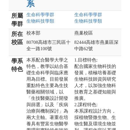
系
生命科學
學群
生命科學
學群
所屬
生物科技
學類
生物科技
學類
學群
校本部
燕巢校區
所在
校區
80708高雄市三民區十
82444高雄市燕巢區深
全一路100號
中路62號
本系配合醫學大學之
1.目標特色:
學系
特色，教學以結合基
配合國家生物科技的
特色
礎生命科學與臨床應
發展，積極培養基礎
用為目標。目前發展
生物科技師資與研究
重點特色主要為生技
人才，以加強生物科
醫藥相關領域，以
技教育之基礎知能與
「生技醫藥設計開發
推廣。
與篩選」以及「疾病
2.課程特色:
治療與機制探討」為
本系課程設計方向，
兩大主軸。著重在培
採植物暨微生物、生
養具有豐富生物醫學
物生醫及環境生物並