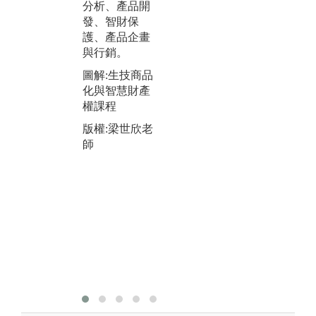
問
分析、產品開
酵母菌雙雜交
解
發、智財保
技術、細胞培
項
護、產品企畫
養、昆蟲病毒
純
與行銷。
重組蛋白技
殖
術、即時基因
圖解:生技商品
現
定量技術及斑
化與智慧財產
疫
馬魚轉殖技
權課程
細
術。電腦預測
作
版權:梁世欣老
小分子藥物作
業
師
用(docking)、
圖
紫外光定量、
進
串聯式質譜分
分
析。
版
圖解:斑馬魚實
師
驗及顯微注射
版權:劉旺達老
師