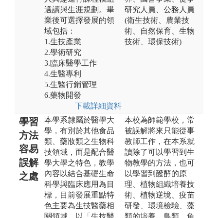
選讀與生涯規劃。畢
研究人員、公務人員
業後可選擇發展的領
(衛生技術、農業技
域包括：
術、自然保育、生物
1.生技產業
技術、環保技術)
2.學術研究
3.臨床醫學工作
4.生醫專利
5.生醫行銷管理
6.藥物開發
下載詳細資料
本學系隸屬於醫學大
本校為師範學校，常
學習
學，有別於其他食品
被誤解將來只能從事
方法
類、藥妝類之生物科
教師工作，在本系就
容易
技領域，而是配合醫
讀除了可以學習到生
誤解
學大學之特色，教學
物教學的方法，也可
內容以結合基礎生命
以學習到醱酵的原
之處
科學與臨床應用為目
理、植物組織培養技
標，目前發展重點特
術、植物逆境、疫苗
色主要為生技醫藥相
研發、環境檢驗、藻
關領域，以「生技醫
類的培養、鳥類、魚