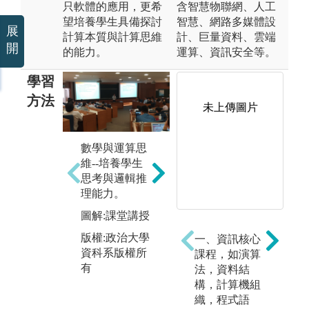
只軟體的應用，更希
含智慧物聯網、人工
望培養學生具備探討
智慧、網路多媒體設
展
計算本質與計算思維
計、巨量資料、雲端
開
的能力。
運算、資訊安全等。
學習
方法
未上傳圖片
實
數學與運算思
維--培養學生
軟體--培育學
圖
思考與邏輯推
生定義、開發
驗
理能力。
與自我學習新
版
進資訊科技發
圖解:課堂講授
資
展能力。
有
版權:政治大學
一、資訊核心
圖解:小組討
資科系版權所
課程，如演算
論、線上互動
有
法，資料結
之
構，計算機組
y
版權:政治大學
織，程式語
資科系版權所