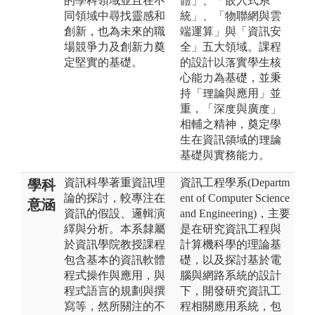
的學科領域並且在不
體」、「嵌入式系
同領域中尋找靈感和
統」、「物聯網與雲
創新，也為未來的職
端運算」與「資訊安
場競爭力及創新力奠
全」五大領域。課程
定堅實的基礎。
的設計以落實學生核
心能力為基礎，並秉
持「理論與應用」並
重，「深度與廣度」
相輔之精神，奠定學
生在資訊領域的理論
基礎與實務能力。
資訊科學著重資訊理
資訊工程學系(Departm
學科
論的探討，較專注在
ent of Computer Science
意涵
資訊的假設、邏輯演
and Engineering)，主要
繹與分析。本系隸屬
是在研究資訊工程與
於資訊學院教授課程
計算機科學的理論基
包含基本的資訊軟體
礎，以及探討基於電
程式操作與應用，與
腦與網路系統的設計
程式語言的規劃與撰
下，開發研究資訊工
寫等，然所關注的不
程相關應用系統，包