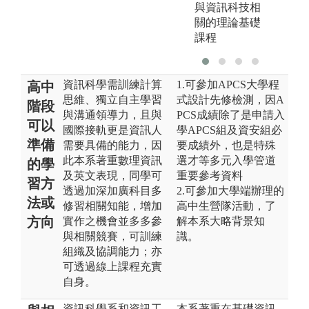
與資訊科技相
關的理論基礎
課程
資訊科學需訓練計算
1.可參加APCS大學程
高中
思維、獨立自主學習
式設計先修檢測，因A
階段
與溝通領導力，且與
PCS成績除了是申請入
可以
國際接軌更是資訊人
學APCS組及資安組必
準備
需要具備的能力，因
要成績外，也是特殊
此本系著重數理資訊
選才等多元入學管道
的學
及英文表現，同學可
重要參考資料
習方
透過加深加廣科目多
2.可參加大學端辦理的
法或
修習相關知能，增加
高中生營隊活動，了
方向
實作之機會並多多參
解本系大略背景知
與相關競賽，可訓練
識。
組織及協調能力；亦
可透過線上課程充實
自身。
資訊科學系和資訊工
本系著重在基礎資訊