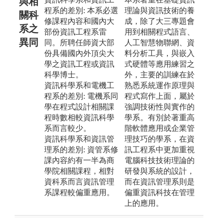
與相
程系的差別: 本系必選
理論與資訊技術的養
關科
修課程內容和國內大
成，除了大三專題會
系之
部份資訊工程系雷
用到相關程式語言、
異同
同。所聘任師資大部
人工智慧物聯網、資
份具備國內外頂尖大
料分析工具，與嵌入
學之資訊工程或資訊
式硬體等應用練習之
科學博士。
外，主要的訓練在於
資訊科學系和電機工
熟悉系統運作原理與
程系的差別: 電機系同
程式寫作上面，屬於
學在程式設計相關課
強調技術性與實作的
程時數相較資訊科學
學系。有別於著重高
系而言較少。
階軟體應用或企業管
資訊科學系和資訊管
理技巧的學系，在資
理系的差別: 資管系修
訊工程系中更加重視
課內容約有一半為商
電腦科技技術理論的
學院相關課程，相對
研發與系統的設計，
資科系而言資訊管理
而在資訊管理系則是
系課程較偏重應用。
偏重資訊科技在管理
上的應用。