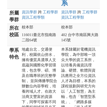
系
資訊
學群
跨
工程
學群
資訊
學群
跨
工程
學群
所屬
資訊工程
學類
資訊工程
學類
學群
校本部
校本部
所在
校區
116011臺北市指南路
402 台中市南區興大路
二段64號
145號
地處台北，交通便
本系隸屬於電機資訊
學系
利，校園依山傍水，
學院，為中部唯一頂
特色
擁有優質具濃厚人文
尖大學的資工系所，
底蘊與國際化學習環
以培養具備資訊理
境，包含學、碩、博
論、硬體、軟體與資
及在職專班的完整學
訊應用之全方位資訊
制， 並與傳播學院合
人才為目標，本系的
辦數位內容學程，培
課程規劃與研究方向
養跨域人才。在政大
以「人工智慧」為主
法商文豐富的資源
軸，包含「智慧型系
下，同學可探索不同
統」、「網路多媒