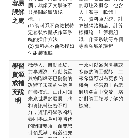
容易
腦，就像天文學並不
的原理及概念，包含
誤解
只是關於望遠鏡一
人工智慧、軟體工
樣。」
程、資料庫系統、計
之處
(1) 資科系不會教授特
算機網路概論、計算
定套裝軟體或作業系
機概論、計算機組
統的操作方法
織、作業系統等各個
(2) 資科系不會教授如
專業領域的課程。
何組裝電腦
機器人、自動駕駛、
一來可以參與暑期或
學習
共享經濟、行動裝置
寒假的資工營隊，二
資源
與物聯網等已悄悄的
來希望可以有更多的
或補
改變了未來的生活與
機會，好讓資工系老
充說
商業模式。由此可知
師與各高中交流，增
未來世界的發展，將
加對資工領域了解的
明
和資訊科技密不可
機會。
分，資訊科學系將培
養同學成為引導時代
的關鍵要角，而要想
引領風潮，就必須先