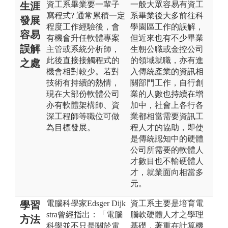
資工系畢業要一輩子
一般大眾容易有資工
生涯
寫程式? 通常累積一定
系畢業後大多前往科
發展
程度工作經驗後，會
學園區工作的誤解，
容易
有機會升任軟體專案
但近來也有不少畢業
誤解
主管或系統分析師，
生朝公職或金控公司
此後直接接觸程式的
的領域就職，亦有進
之處
機會相對較少。若對
入傳統產業的資訊相
技術有持續的熱情，
關部門工作，自行創
現在大部份軟體公司
業的人數也持續在增
亦有軟體架構師、資
加中，社會上各行各
深工程師等職位可做
業都相當需要資訊工
為目標發展。
程人才的協助，即使
是傳統認知中的硬體
公司所需要的軟體人
才數目也不輸硬體人
才，就業面向相當多
元。
電腦科學家Edsger Dijk
資工系主要是培育電
學習
stra曾經指出：「電腦
腦軟硬體人才之學理
方法
科學並不只是關於電
基礎，著重在計算機