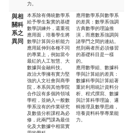
力。
本系除有傳統數學系
應用數學系與數學系
與相
給予學生紮實的基礎
的差異：數學系強調
關科
數學訓練外，還重視
古典數學的理論推
系之
應用面，培養學生將
演，而應數系強調與
異同
數學計算與分析能力
諸學門之間的連結。
應用延伸到各種不同
然則兩者所必須修習
的專業上，例如當今
的基礎科目是一樣
最紅的人工智慧、大
的。
數據與金融科技。
應用數學組、數據科
政治大學擁有實力堅
學與計算組的差異：
強的人文社會與商學
數據科學與計算組著
院，本系與其他學院
重於利用統計資料分
合作設有多個跨領域
析、程式撰寫、數據
學程，並納入一般數
與計算科學理論、邏
學系沒有的作業研究
輯推理及數學思維，
及數值分析課程為必
培養資料科學專業能
修，此兩門課為最佳
力。
化及大數據中相當實
用的學科。