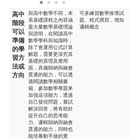
與高中數學不同，本
可多練習數學推導試
高中
系基礎課程之內容涵
題、程式撰寫，增加
階段
蓋大量數學基礎理論
邏輯概念
可以
與證明，在閱讀高中
準備
數學學科與知識時，
除了會運用公式計算
的學
解題，需要更深究其
習方
基礎的原理及應用
法或
面，具備歸納與融會
方向
貫通的能力，可以透
過閱讀數學相關書
籍、參加數學專題來
加強這項能力，透過
自己發現問題，嘗試
解決回答，將有助於
提升自己的思考能
力、邏輯歸納與融會
貫通的能力，同時也
能培養動手做的實