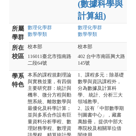
(數據科學與
計算組)
數理化
學群
數理化
學群
所屬
數學
學類
數學
學類
學群
校本部
校本部
所在
校區
116011臺北市指南路
402 台中市南區興大路
二段64號
145號
本系的課程規劃理論
1、課程多元：除基礎
學系
與實務並重，有四個
數學與資訊課程外，
特色
主要研究群：統計與
分為數據及計算科
機率、微分方程與動
學、 統計、分析三大
態系統、離散數學與
領域教學。
最優化及科學計算；
2、設有「中部數學期
並與多系合作設有巨
刊圖書中心」，藏書
量資料分析學程、數
萬餘冊， 提供中部大
理財務學程、數理資
專院校及相關單位借
訊學程、精算統計學
閱使用。