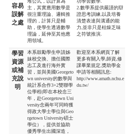
堆公式，以計算為
功學習數學.
容易
主，其實應用數學是
2.數學系提供嚴謹的辯
誤解
很注重理論、邏輯推
證思考訓練,以及培養
理的，計算只是輔
清楚表達與溝通的能
之處
助，使學生透過數學
力,並非只是枯燥乏味
理論，延伸至其他應
之符號推演.
用領域。
本系鼓勵學生申請姊
歡迎至本系網頁了解
學習
妹校交換、擔任國際
更多有關入學,師資,修
資源
志工及進行海外實
課畢業規定,獎助學金
或補
習，並與美國Georgeto
申請等相關訊息:
充說
wn university的數學與
http://www.amath.nchu.e
統計系合作3+2雙聯學
du.tw/
明
位學程(即在本校念三
年，赴Georgetown Uni
versity念兩年可同時獲
得政大學士學位與Geo
rgetown University碩士
學位），提供並協助
優秀學生出國深造，