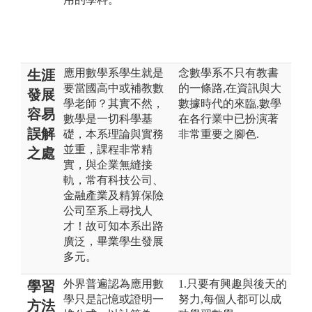
應用數學系學生就是
念數學系不只有教書
生涯
要當國高中或補教數
的一條路,在資訊與大
發展
學老師？其實不然，
數據時代的來臨,數學
容易
數學是一切科學基
在各行業中已扮演著
誤解
礎，本系理論與實務
非常重要之腳色.
並重，課程非常精
之處
實，與企業無縫接
軌，常有科技公司、
金融產業及精算保險
公司至系上尋找人
才！故可知本系出路
廣泛，畢業學生發展
多元。
外界普遍認為應用數
1.只要有興趣與後天的
學習
學只是記憶或證明一
努力,每個人都可以成
方法