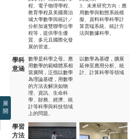
程、電子物理學程、
3、未來研究方向：應
教育學程及美國喬治
用數學與動態系統模
城大學數學與統計／
擬、資料科學科學計
分析加速雙聯學位學
算雲端系統、統計方
程等，提供學生優
法與數據科學。
質、多元且國際化發
展的管道。
數學是科學之母。應
以數學為基礎，擴展
學科
用數學的範疇體系相
延伸至應用分析、統
意涵
當廣闊，泛指以數學
計、計算科學等領域
為理論基礎，用數學
的方法去解決如物
理、資訊、生命科
學、財務、經濟、統
展
計等科學與科技領域
開
上的問題。
學習
方法