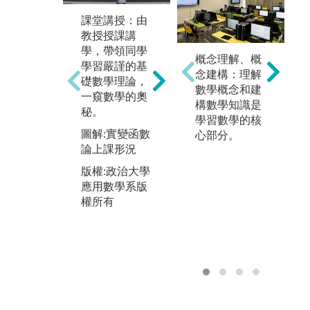
課堂講授：由
自
教授授課講
部
學，帶領同學
演習課程：必
概念理解、概
皆
學習嚴謹的基
修課程皆有演
念建構：理解
至
礎數學理論，
習課，由助教
數學概念和建
庫
一窺數學的奧
帶領學生實際
構數學知識是
可
秘。
做習題，讓學
學習數學的核
程
圖解:實變函數
生更能充分瞭
心部分。
學
論上課形況
解上課的內
圖
容。
版權:政治大學
雲
應用數學系版
圖解:線性代數
版
權所有
實習課
應
版權:政治大學
權
應用數學系版
權所有