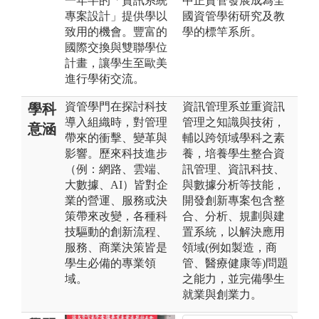
一年半的「資訊系統
中正資管發展成為全
專案設計」提供學以
國資管學術研究及教
致用的機會。豐富的
學的標竿系所。
國際交換與雙聯學位
計畫，讓學生至歐美
進行學術交流。
資管學門在探討科技
資訊管理系並重資訊
學科
導入組織時，對管理
管理之知識與技術，
意涵
帶來的衝擊、變革與
輔以跨領域學科之素
影響。歷來科技進步
養，培養學生整合資
（例：網路、雲端、
訊管理、資訊科技、
大數據、AI）皆對企
與數據分析等技能，
業的營運、服務或決
開發創新專案包含整
策帶來改變，各種科
合、分析、規劃與建
技驅動的創新流程、
置系統，以解決應用
服務、商業決策皆是
領域(例如製造，商
學生必備的專業領
管、醫療健康等)問題
域。
之能力，並完備學生
就業與創業力。