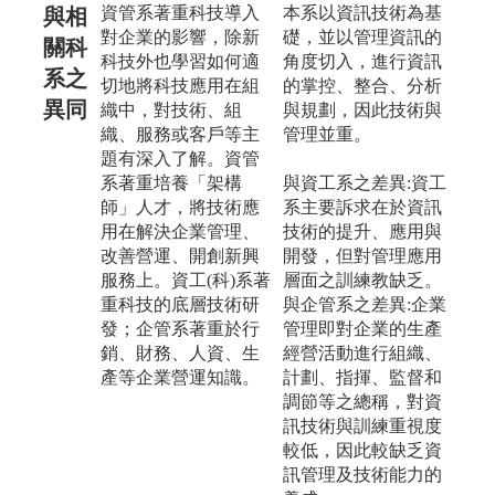
資管系著重科技導入
本系以資訊技術為基
與相
對企業的影響，除新
礎，並以管理資訊的
關科
科技外也學習如何適
角度切入，進行資訊
系之
切地將科技應用在組
的掌控、整合、分析
異同
織中，對技術、組
與規劃，因此技術與
織、服務或客戶等主
管理並重。
題有深入了解。資管
系著重培養「架構
與資工系之差異:資工
師」人才，將技術應
系主要訴求在於資訊
用在解決企業管理、
技術的提升、應用與
改善營運、開創新興
開發，但對管理應用
服務上。資工(科)系著
層面之訓練教缺乏。
重科技的底層技術研
與企管系之差異:企業
發；企管系著重於行
管理即對企業的生產
銷、財務、人資、生
經營活動進行組織、
產等企業營運知識。
計劃、指揮、監督和
調節等之總稱，對資
訊技術與訓練重視度
較低，因此較缺乏資
訊管理及技術能力的