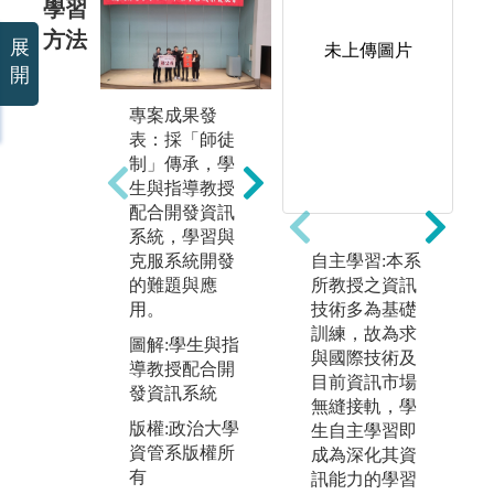
學習
方法
展
未上傳圖片
開
專案成果發
表：採「師徒
程式開發類：
制」傳承，學
採一人一機實
生與指導教授
作上手程式開
配合開發資訊
發流程。
系統，學習與
A
圖解:採一人一
克服系統開發
自主學習:本系
類
機實作上手程
的難題與應
所教授之資訊
業
式開發流程
用。
技術多為基礎
料
訓練，故為求
建
版權:政治大學
圖解:學生與指
與國際技術及
資管系版權所
導教授配合開
圖
目前資訊市場
有
發資訊系統
業
無縫接軌，學
料
版權:政治大學
生自主學習即
建
資管系版權所
成為深化其資
有
訊能力的學習
版