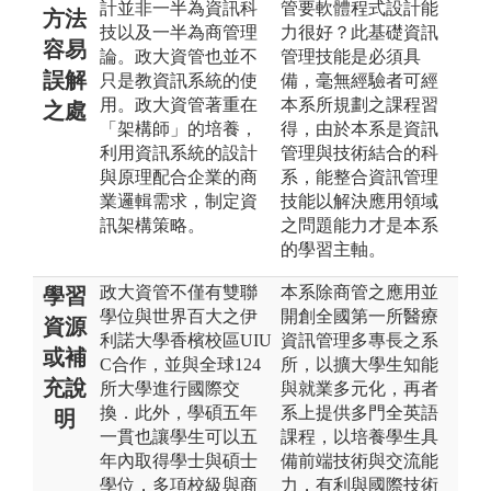
計並非一半為資訊科
管要軟體程式設計能
方法
技以及一半為商管理
力很好？此基礎資訊
容易
論。政大資管也並不
管理技能是必須具
誤解
只是教資訊系統的使
備，毫無經驗者可經
用。政大資管著重在
本系所規劃之課程習
之處
「架構師」的培養，
得，由於本系是資訊
利用資訊系統的設計
管理與技術結合的科
與原理配合企業的商
系，能整合資訊管理
業邏輯需求，制定資
技能以解決應用領域
訊架構策略。
之問題能力才是本系
的學習主軸。
政大資管不僅有雙聯
本系除商管之應用並
學習
學位與世界百大之伊
開創全國第一所醫療
資源
利諾大學香檳校區UIU
資訊管理多專長之系
或補
C合作，並與全球124
所，以擴大學生知能
充說
所大學進行國際交
與就業多元化，再者
換．此外，學碩五年
系上提供多門全英語
明
一貫也讓學生可以五
課程，以培養學生具
年內取得學士與碩士
備前端技術與交流能
學位．多項校級與商
力，有利與國際技術