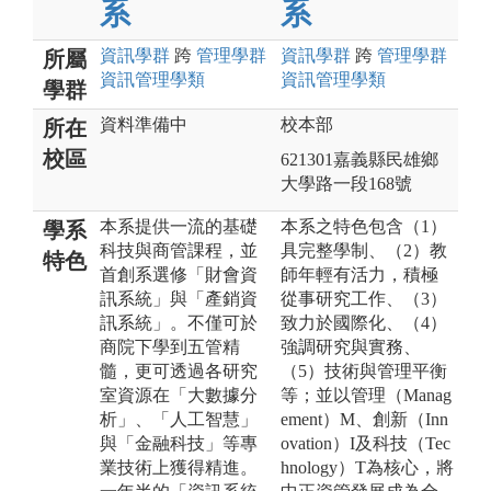
系
系
資訊
學群
跨
管理
學群
資訊
學群
跨
管理
學群
所屬
資訊管理
學類
資訊管理
學類
學群
資料準備中
校本部
所在
校區
621301嘉義縣民雄鄉
大學路一段168號
本系提供一流的基礎
本系之特色包含（1）
學系
科技與商管課程，並
具完整學制、（2）教
特色
首創系選修「財會資
師年輕有活力，積極
訊系統」與「產銷資
從事研究工作、（3）
訊系統」。不僅可於
致力於國際化、（4）
商院下學到五管精
強調研究與實務、
髓，更可透過各研究
（5）技術與管理平衡
室資源在「大數據分
等；並以管理（Manag
析」、「人工智慧」
ement）M、創新（Inn
與「金融科技」等專
ovation）I及科技（Tec
業技術上獲得精進。
hnology）T為核心，將