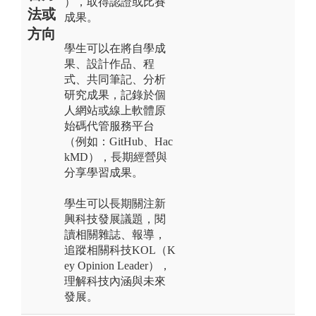
），取得認證或比賽
法或
成果。
方向
學生可以在將自學成
果、設計作品、程
式、共同筆記、分析
研究成果，記錄於個
人網站或線上軟體原
始碼代管服務平台
（例如：GitHub、Hac
kMD），長期經營與
分享學習成果。
學生可以長期關注新
興科技發展議題，閱
讀相關雜誌、報導，
追蹤相關科技KOL（K
ey Opinion Leader），
理解科技內涵與未來
發展。