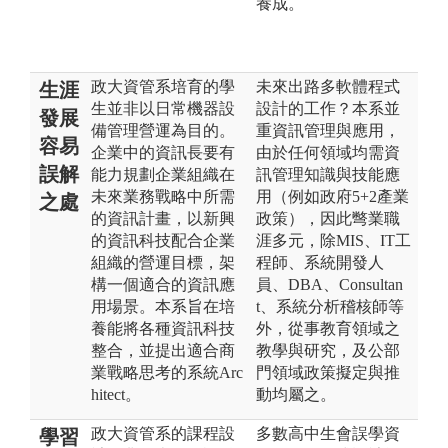
養成。
政大資管系培育的學
未來出路多軟體程式
生涯
生並非以日常機器設
設計的工作？本系並
發展
備管理營運為目的。
重資訊管理與應用，
容易
企業中的資訊長要有
由於任何領域均需資
誤解
能力規劃企業組織在
訊管理知識與技能應
未來業務戰略中所需
用（例如政府5+2產業
之處
的資訊計畫，以新興
政策），因此彆業職
的資訊科技配合企業
涯多元，除MIS、IT工
組織的營運目標，架
程師、系統開發人
構一個適合的資訊應
員、DBA、Consultan
用場景。本系旨在培
t、系統分析稽核師等
養能將各種資訊科技
外，從事教育領域之
整合，並提出適合商
教學與研究，及公部
業戰略思考的系統Arc
門領域政策擬定與推
hitect。
動均屬之。
政大資管系的課程設
多數高中生會誤學資
學習