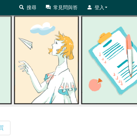
搜尋
常見問與答
登入
質