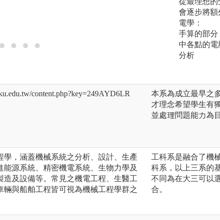
從最理想的
會逐步將額
電學：
手算的部分
中各點的電
分析
edu.tw/content.php?key=249AYD6LR
本系為成立最早之
才理念希望學生有
並處理問題能力為
程學，涵蓋機械系統之分析、設計、生產
工科系是融合了機
進能源系統、精密機電系統、生物力學及
科系，以上三系的
製造及設備等。常見之機電工程、生醫工
不同為在大三可以
車輛與船舶工程皆可視為機械工程學群之
合。