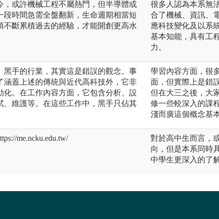
今，或許機械工程不屬熱門，但半導體或
很多人認為本系無
一段時間急需全盤翻新，生命週期相當短
合了機械、資訊、
須不斷累積過去的經驗，才能開創更高水
應科技變化及以系
基本知能，具有工
力。
、黑手的行業，其實這是錯誤的觀念。事
學習內容方面，很
了涵蓋上述的傳統與近代高科技外，它非
面，但實際上是錯
動化。在工作內容方面，它包含分析、設
但在大三之後，大
試、維護等。在這些工作中，黑手只佔其
修一些較深入的課
淺而廣這個概念基
me.ncku.edu.tw/
對於高中生而言，
向，但是本系同時
中學生更深入的了