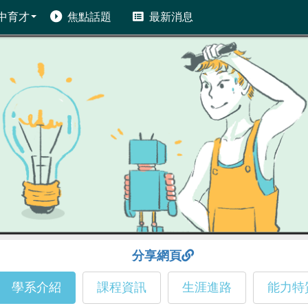
中育才
焦點話題
最新消息
分享網頁
學系介紹
課程資訊
生涯進路
能力特