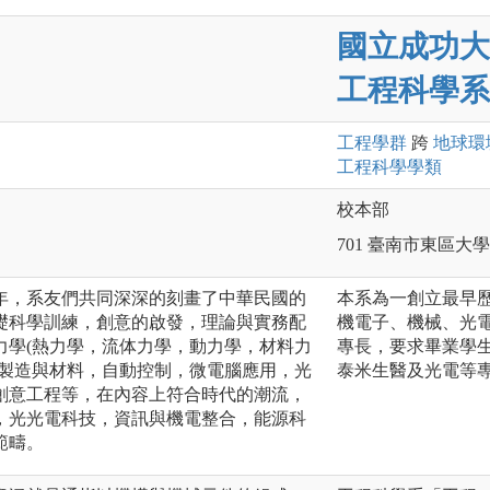
國立成功大
工程科學系
工程
學群
跨
地球環
工程科學
學類
校本部
701 臺南市東區大
年，系友們共同深深的刻畫了中華民國的
本系為一創立最早
礎科學訓練，創意的啟發，理論與實務配
機電子、機械、光
力學(熱力學，流体力學，動力學，材料力
專長，要求畢業學
械製造與材料，自動控制，微電腦應用，光
泰米生醫及光電等
創意工程等，在內容上符合時代的潮流，
，光光電科技，資訊與機電整合，能源科
範疇。