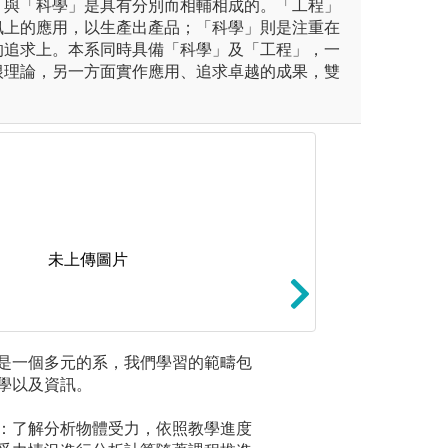
」與「科學」是具有分別而相輔相成的。「工程」
訊上的應用，以生產出產品；「科學」則是注重在
的追求上。本系同時具備「科學」及「工程」，一
根理論，另一方面實作應用、追求卓越的成果，雙
未上傳圖片
高年級課程中，有所謂之選修課
工程實驗: 瞭解
是一個多元的系，我們學習的範疇包
資訊程式
進階課程，可由學生自己選擇
態與動態特性，各
學以及資訊。
我們有計
修，加深特定科目的程度與難
訊號顯示與讀取器
識，這門
之統計與誤差分析
：了解分析物體受力，依照教學進度
+教學，
礎。