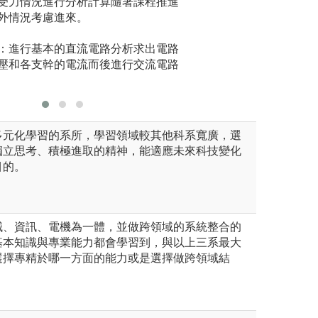
受力情況進行分析計算隨著課程推進
練習。最
外情況考慮進來。
門課較著
圖解:量測實驗室
量練習各
版權:成功大學機
：進行基本的直流電路分析求出電路
壓和各支幹的電流而後進行交流電路
多元化學習的系所，學習領域較其他科系寬廣，選
獨立思考、積極進取的精神，能適應未來科技變化
目的。
械、資訊、電機為一體，並做跨領域的系統整合的
基本知識與專業能力都會學習到，與以上三系最大
選擇專精於哪一方面的能力或是選擇做跨領域結