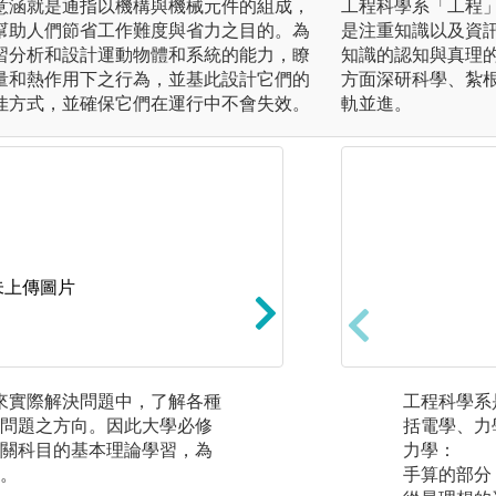
意涵就是通指以機構與機械元件的組成，
工程科學系「工程
幫助人們節省工作難度與省力之目的。為
是注重知識以及資
習分析和設計運動物體和系統的能力，瞭
知識的認知與真理
量和熱作用下之行為，並基此設計它們的
方面深研科學、紮
佳方式，並確保它們在運行中不會失效。
軌並進。
未上傳圖片
高階理論推導: 於
未來實際解決問題中，了解各種
工程科學系
程，為特定科目的
問題之方向。因此大學必修
括電學、力
較有興趣之方向進
關科目的基本理論學習，為
力學：
度
。
手算的部分