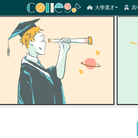
大學選才
高
ColleGo! 大學選才與高中育才輔助系統