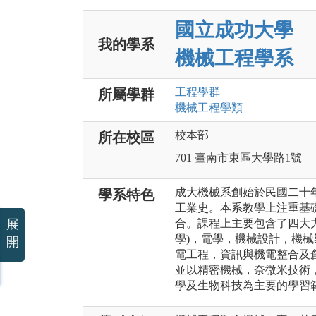
國立成功大學
我的學系
機械工程學系
工程
學群
所屬學群
機械工程
學類
校本部
所在校區
701 臺南市東區大學路1號
成大機械系創始於民國二十
學系特色
工業史。本系教學上注重基
展
合。課程上主要包含了四大
學)，電學，機械設計，機
開
電工程，資訊與機電整合及
並以精密機械，奈微米技術
學及生物科技為主要的學習