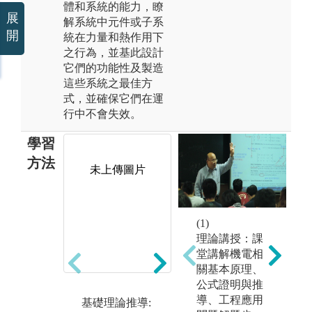
體和系統的能力，瞭
展
解系統中元件或子系
開
統在力量和熱作用下
之行為，並基此設計
它們的功能性及製造
這些系統之最佳方
式，並確保它們在運
行中不會失效。
學習
方法
未上傳圖片
(
(1)
工
理論講授：課
及
堂講解機電相
統
關基本原理、
及
高階理論推導:
公式證明與推
態
於高年級課程
導、工程應用
基礎理論推導:
常