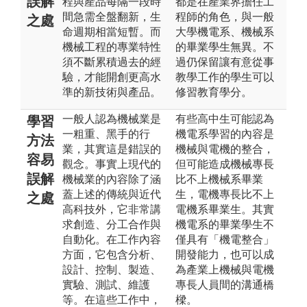
誤解
程與產品每隔一段時
都是在產業界擔任工
間急需全盤翻新，生
程師的角色，與一般
之處
命週期相當短暫。而
大學機電系、機械系
機械工程的專業特性
的畢業學生無異。不
須不斷累積過去的經
過仍保留讓有意從事
驗，才能開創更高水
教學工作的學生可以
準的新技術與產品。
修習教育學分。
一般人認為機械業是
有些高中生可能認為
學習
一粗重、黑手的行
機電系學習的內容是
方法
業，其實這是錯誤的
機械與電機的整合，
容易
觀念。事實上現代的
但可能造成機械專長
誤解
機械業的內容除了涵
比不上機械系畢業
蓋上述的傳統與近代
生，電機專長比不上
之處
高科技外，它非常講
電機系畢業生。其實
求創造、分工合作與
機電系的畢業學生不
自動化。在工作內容
僅具有「機電整合」
方面，它包含分析、
開發能力，也可以成
設計、控制、製造、
為產業上機械與電機
實驗、測試、維護
專長人員間的溝通橋
等。在這些工作中，
樑。