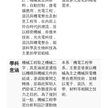
計，機械製造與材
適應多元變化的職場
料，自動控制，微電
需求。
腦應用，光電工程，
資訊與機電整合及創
意工程等，在內容上
符合時代的潮流，並
以精密機械，奈微米
技術，光光電科技，
資訊與機電整合，能
源科學及生物科技為
主要的學習範疇。
機械工程取之機械二
本系「機電工程學
學科
字，其意涵就是通指
系」主要是發展以機
意涵
以機構與機械元件的
械為主之機械與電機
組成，達成能量間之
整合應用技術，並輔
轉換，並藉此幫助人
以電子、資訊、光
們節省工作難度與省
學、材料等相關之技
力之目的。為了做到
術。
這一點，機械工程學
習分析和設計運動物