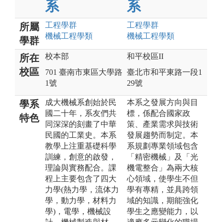
系
系
工程
學群
工程
學群
所屬
機械工程
學類
機械工程
學類
學群
校本部
和平校區II
所在
校區
701 臺南市東區大學路
臺北市和平東路一段1
1號
29號
成大機械系創始於民
本系之發展方向與目
學系
國二十年，系友們共
標，係配合國家政
特色
同深深的刻畫了中華
策、產業需求與技術
民國的工業史。本系
發展趨勢而制定。本
教學上注重基礎科學
系規劃專業領域包含
訓練，創意的啟發，
「精密機械」及「光
理論與實務配合。課
機電整合」為兩大核
程上主要包含了四大
心領域，使學生不但
力學(熱力學，流体力
學有專精，並具跨領
學，動力學，材料力
域的知識，期能強化
學)，電學，機械設
學生之應變能力，以