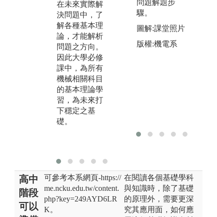
中，有所謂之
問題解題步
在未來實際解
訊
選修課程，為
驟。
決問題中，了
訊
特定科目的進
解各種基本理
圖解:課堂照片
取
階課程，可由
論，才能解析
應
版權:機電系
學生自己選擇
問題之方向。
驗
較有興趣之方
因此大學必修
與
向進修，加深
課中，為所有
以
特定科目的程
機械相關科目
實
度與難度
的基本理論學
礎
習，為未來打
圖
下穩定之基
室
礎。
版
機
可參考本系網頁-https://
在閱讀各個基礎學科
高中
me.ncku.edu.tw/content.
與知識時，除了基礎
階段
php?key=249AYD6LR
的原理外，需要更深
可以
K。
究其應用面，如何應