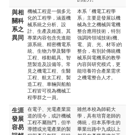
機械工程是一個多元
本系「機電工程學
與相
化的工程學，涵蓋機
系」主要是發展以機
關科
械系統之分析、設
械為主之機械與電機
系之
計、生產及維護。其
整合應用技術，特別
異同
專業內容包含先進能
強調跨領域技術(機、
源系統、精密機電系
電、資、光、材等)的
統、生物力學及醫學
整合，有別於傳統機
工程、移動載具、智
械系與電機系的教學
慧製造及設備等。常
內容與研究模式，更
見之機電工程、生醫
能培養符合產業需求
工程、航太工程、製
之機電整合人才。
造工程、車輛與船舶
工程皆可視為機械工
程學群之一員。
在電子、光電產業當
雖然本校為師範大
生涯
道的現今，或許機械
學，具有培育老師的
發展
工程不屬熱門，但半
傳統，但本系學生的
容易
導體或光電產業的製
畢業出路中九成以上