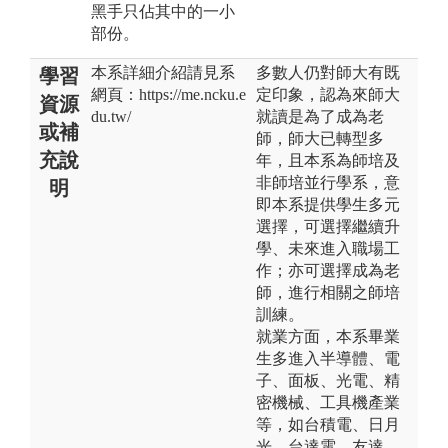
黑手只佔其中的一小
部份。
本系詳細介紹請見系
多數人仍對師大有既
學習
網頁：https://me.ncku.e
定印象，認為來師大
資源
du.tw/
就讀是為了成為老
或補
師，師大已轉型多
充說
年，且本系為師培及
非師培並行學系，意
明
即本系提供學生多元
選擇，可選擇繼續升
學、未來進入職場工
作；亦可選擇成為老
師，進行相關之師培
訓練。
就業方面，本系畢業
生多進入半導體、電
子、面板、光電、精
密機械、工具機產業
等，如台積電、日月
光、台達電、友達、