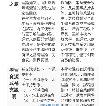
理論知識，面對環境
炸預防、消防安全設
之處
氣候變遷的挑戰也能
計，及災害事故搶救
適當因應。
等。並可於修業過程
在學習方法的部分，
中，選擇職業安全衛
本系不僅有基礎理論
生學系做為雙主修或
之課程，為了使學生
輔系，培育二種以上
能更了解理論內容，
專長。雖然本校為一
課程規劃搭配實驗操
般大學，但課程規劃
作課程，使學生能從
具有技職體系之訓練
實驗操作中印證課堂
及優勢，畢業後工作
所學之基礎理論，另
不僅穩定，也可創造
也安排業界實習。
自己的財富。
補充說明如下：本系
本學程課程強調理論
學習
規劃有
與實務結合，由理論
資源
（一）跨域專長：水
引導實務，實務驗證
或補
土保持學系。
理論。因此，課程規
充說
（二）領域模組：
劃中，將結合業師開
（A）水土資源保育。
立課程，以培育同學
明
（B）水土保持防災。
能同時具備知識與技
下載詳細資料
術能力，並能順利取