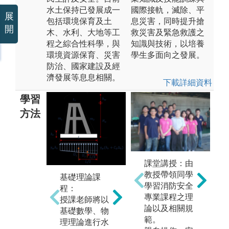
水土保持已發展成一
國際接軌，滅除、平
展
包括環境保育及土
息災害，同時提升搶
開
木、水利、大地等工
救災害及緊急救護之
程之綜合性科學，與
知識與技術，以培養
環境資源保育、災害
學生多面向之發展。
防治、國家建設及經
濟發展等息息相關。
下載詳細資料
學習
方法
專
實驗學習：
課堂講授：由
程
搭配所開設的
教授帶領同學
基礎理論課
同
基礎理論課
學習消防安全
程：
實
程，以實驗方
專業課程之理
授課老師將以
程
式進行理論之
論以及相關規
基礎數學、物
中學
驗證，如土壤
範。
理理論進行水
by