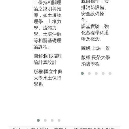
物理實驗、工
親自操作：安
土保持相關理
標
程圖學實習、
排消防設備、
論之說明與推
將
流體力學實
安全設備操
導，如土壤物
進
驗、土壤力學
作。
理學、土壤力
題
實驗等相關實
課堂實驗：強
學、流體力
透
驗課程。
化基礎學科邏
學、土壤沖蝕
學
輯及概念。
等相關基礎理
應
圖解:學生操作
論課程。
行
流體力學試驗
圖解:上課一景
學
設備
圖解:防砂壩理
版權:長榮大學
等
論計算設計
版權:國立中興
消防學程
圖
大學水土保持
版權:國立中興
結
學系
大學水土保持
量
學系
之
版
大
學