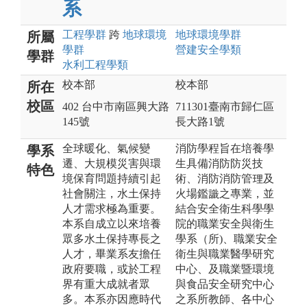
系
工程
學群
跨
地球環境
地球環境
學群
所屬
學群
營建安全
學類
學群
水利工程
學類
校本部
校本部
所在
校區
402 台中市南區興大路
711301臺南市歸仁區
145號
長大路1號
全球暖化、氣候變
消防學程旨在培養學
學系
遷、大規模災害與環
生具備消防防災技
特色
境保育問題持續引起
術、消防消防管理及
社會關注，水土保持
火場鑑識之專業，並
人才需求極為重要。
結合安全衛生科學學
本系自成立以來培養
院的職業安全與衛生
眾多水土保持專長之
學系（所)、職業安全
人才，畢業系友擔任
衛生與職業醫學研究
政府要職，或於工程
中心、及職業暨環境
界有重大成就者眾
與食品安全研究中心
多。本系亦因應時代
之系所教師、各中心