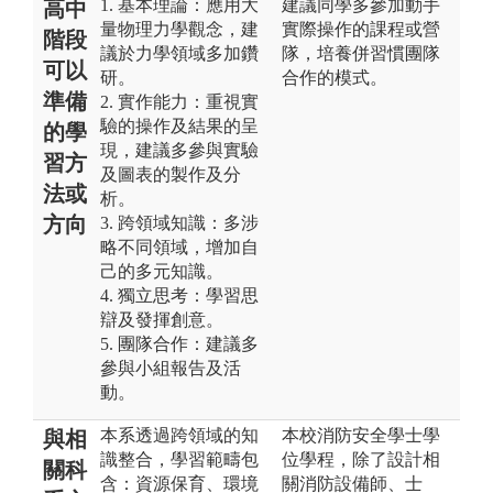
1. 基本理論：應用大
建議同學多參加動手
高中
量物理力學觀念，建
實際操作的課程或營
階段
議於力學領域多加鑽
隊，培養併習慣團隊
可以
研。
合作的模式。
準備
2. 實作能力：重視實
驗的操作及結果的呈
的學
現，建議多參與實驗
習方
及圖表的製作及分
法或
析。
方向
3. 跨領域知識：多涉
略不同領域，增加自
己的多元知識。
4. 獨立思考：學習思
辯及發揮創意。
5. 團隊合作：建議多
參與小組報告及活
動。
本系透過跨領域的知
本校消防安全學士學
與相
識整合，學習範疇包
位學程，除了設計相
關科
含：資源保育、環境
關消防設備師、士