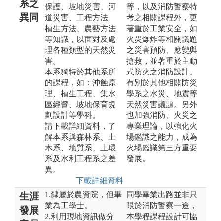
系之
保護、坡地災害、河
等，以及消防警察特
異同
道災害、工程方法、
考之相關課程外，更
植生方法、農藝方法
著重於工業安全，如
等知識，以面對及處
火災爆炸等相關議題
理各種類型的天然災
之災害預防、應變與
害。
搶救，並著重於主動
本系獨特於其他系所
式防火之消防設計。
的課程，如：沖蝕原
有別於其他相關防災
理、植生工程、集水
學系之水災、地震等
區經營、坡地保育規
天然災害議題。另外
劃設計等學科。
也加強消防、火災之
請下載詳細資料，了
專業理論，以強化火
解本系與森林系、土
場鑑識之能力，成為
木系、地質系、土環
火場鑑識第三方重要
系及水利工程系之差
發展。
異。
下載詳細資料
1.隸屬於農資院，但畢
同學畢業出路並非只
生涯
業為工學士。
限於消防警察一途，
發展
2.利用現地資訊做分
本學程課程設計可協