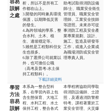
容易
析，所以不是所有工
助考試取得消防設備
誤解
作都在山上。
師/士、職業安全衛生
3.開發的同時兼具環境
管理員、職業安全管
之處
保護，以期降低災害
理師、工業安全技師
的發生。
等證照。未來亦可從
4.為跨領域的學系，整
事消防工程及安全產
合水利、土木、植
業專業規劃、設計、
生、邊坡穩定等。
施工、監造及研發等
5.雖然是工程類科但女
工作，或進入企業成
生也很多。
為職場消防或安全管
6.除了選擇公司就業以
理專責人員。
外，也可擔任公職
（高考及普考-水土保
持工程類科）。
下載詳細資料
本系為一整合型科
本學程將協助同學取
學習
系，在學習內容上包
得消防設備師、士證
方法
含生態保育、大地工
照，及通過消防警察
容易
程、水利工程、水土
特考。課程著重於工
誤解
保持工程，整合各式
業安全管理、火災爆