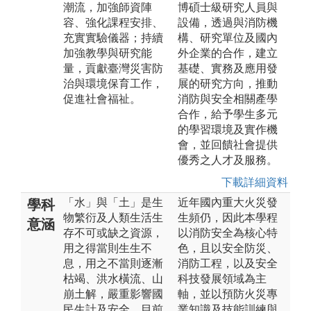
潮流，加強師資陣
博碩士級研究人員與
容、強化課程安排、
設備，透過與消防機
充實實驗儀器；持續
構、研究單位及國內
加強教學與研究能
外企業的合作，建立
量，貢獻臺灣災害防
基礎、實務及應用發
治與環境保育工作，
展的研究方向，推動
促進社會福祉。
消防與安全相關產學
合作，給予學生多元
的學習環境及實作機
會，並回饋社會提供
優秀之人才及服務。
下載詳細資料
「水」與「土」是生
近年國內重大火災發
學科
物繁衍及人類生活生
生頻仍，因此本學程
意涵
存不可或缺之資源，
以消防安全為核心特
用之得當則生生不
色，且以安全防災、
息，用之不當則逐漸
消防工程，以及安全
枯竭、洪水橫流、山
科技發展領域為主
崩土解，嚴重影響國
軸，並以預防火災專
民生計及安全。目前
業知識及技能訓練與