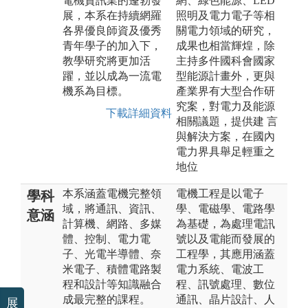
電機資訊業的蓬勃發
網、綠色能源、LED
展，本系在持續網羅
照明及電力電子等相
各界優良師資及優秀
關電力領域的研究，
青年學子的加入下，
成果也相當輝煌，除
教學研究將更加活
主持多件國科會國家
躍，並以成為一流電
型能源計畫外，更與
機系為目標。
產業界有大型合作研
究案，對電力及能源
下載詳細資料
相關議題，提供建 言
與解決方案，在國內
電力界具舉足輕重之
地位
本系涵蓋電機完整領
電機工程是以電子
學科
域，將通訊、資訊、
學、電磁學、電路學
意涵
計算機、網路、多媒
為基礎，為處理電訊
體、控制、電力電
號以及電能而發展的
子、光電半導體、奈
工程學，其應用涵蓋
米電子、積體電路製
電力系統、電波工
程和設計等知識融合
程、訊號處理、數位
成最完整的課程。
通訊、晶片設計、人
展