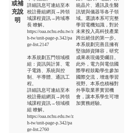
或補
詳細訊息可連結至本
統晶片、通訊及生醫
充說
校註冊組網頁→跨領
訊號與儀器等各子領
域課程資訊→跨域專
域。選讀本系可完整
明
長 瞭解。
學習電機知識，對於
https://oaa.nchu.edu.tw/z
未來投入高科技產業
h-tw/unit-page-p.342/pa
跨出絕佳的第一步。
ge-list.2147
本系規劃完善且擁有
堅強師資陣容，研究
本系規劃五門領域模
成果表現備受矚目。
組：資訊與計算、電
此外，電力與電信國
子電路、系統與控
際學程鼓勵學生參加
制、半導體、通訊工
國際交流，增進學習
程。
視野。本系也積極對
詳細訊息可連結至本
外爭取業界實習機
校註冊組網頁→跨領
會，讓本系學生可增
域課程資訊→領域模
加實務經驗。
組 瞭解。
https://oaa.nchu.edu.tw/z
h-tw/unit-page-p.342/pa
ge-list.2760