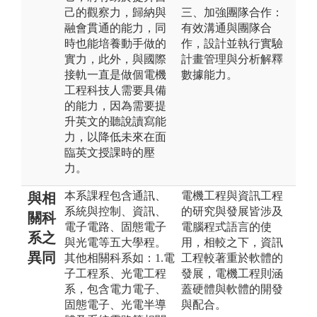
己的觀察力，歸納與
三、加強團隊合作：
融會貫通的能力，同
有效溝通與團隊合
時也能培養動手做的
作，設計並執行實驗
實力，此外，與國際
計畫管理與分析解釋
接軌一直是做個電機
數據能力。
工程科技人需要具備
的能力，因為需要提
升英文的聽說讀寫能
力，以降低未來在面
臨英文授課時的壓
力。
本系課程包含通訊、
電機工程與資訊工程
與相
系統與控制、資訊、
的研究與發展皆涉及
關科
電子電路、固態電子
電腦程式語言的使
系之
與光電等五大學程。
用，相較之下，資訊
異同
其他相關科系如：1.電
工程較著重於軟體的
子工程系、光電工程
發展，電機工程則涵
系，包含電力電子、
蓋硬體與軟體的開發
固態電子、光電半導
與配合。