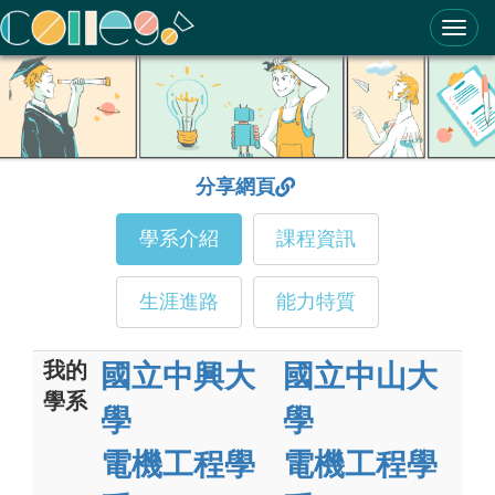
ColleGo! 大學選才與高中育才輔助系統
分享網頁
學系介紹
課程資訊
生涯進路
能力特質
我的
國立中興大
國立中山大
學系
學
學
電機工程學
電機工程學