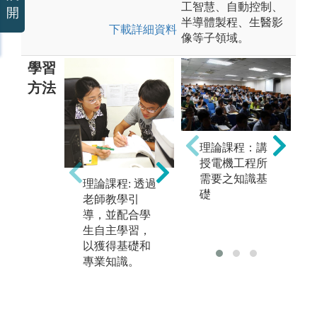
工智慧、自動控制、
開
半導體製程、生醫影
下載詳細資料
像等子領域。
學習
方法
實驗課程: 針對
理論課程：講
專
各學程領域，
授電機工程所
一
皆有設計相關
需要之知識基
理論課程: 透過
特
實驗實作課
礎
老師教學引
教
程，以驗證所
導，並配合學
他
修習的理論課
生自主學習，
合
程，包含: 電工
以獲得基礎和
除
實驗、通訊實
專業知識。
知
驗、微處理機
培
實驗、自動控
協
制實驗、電機