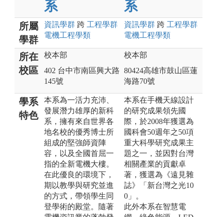
系
系
資訊
學群
跨
工程
學群
資訊
學群
跨
工程
學群
所屬
電機工程
學類
電機工程
學類
學群
校本部
校本部
所在
校區
402 台中市南區興大路
80424高雄市鼓山區蓮
145號
海路70號
本系為一活力充沛、
本系在手機天線設計
學系
發展潛力雄厚的新科
的研究成果領先國
特色
系，擁有來自世界各
際，於2008年獲選為
地名校的優秀博士所
國科會50週年之50項
組成的堅強師資陣
重大科學研究成果主
容，以及全國首屈一
題之一，並因對台灣
指的全新電機大樓。
相關產業的貢獻卓
在此優良的環境下，
著，獲選為《遠見雜
期以教學與研究並進
誌》「新台灣之光10
的方式，帶領學生同
0」。
登學術的殿堂。隨著
此外本系在智慧電