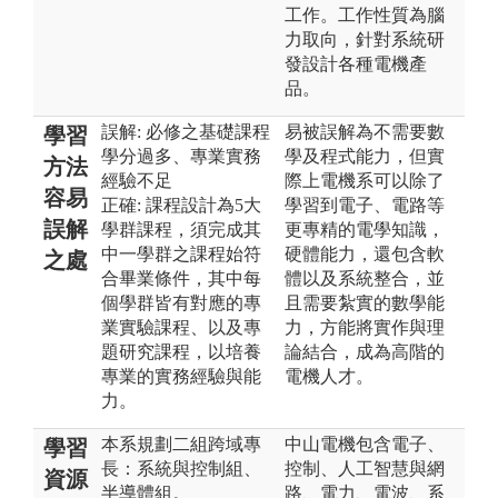
工作。工作性質為腦
力取向，針對系統研
發設計各種電機產
品。
誤解: 必修之基礎課程
易被誤解為不需要數
學習
學分過多、專業實務
學及程式能力，但實
方法
經驗不足
際上電機系可以除了
容易
正確: 課程設計為5大
學習到電子、電路等
誤解
學群課程，須完成其
更專精的電學知識，
中一學群之課程始符
硬體能力，還包含軟
之處
合畢業條件，其中每
體以及系統整合，並
個學群皆有對應的專
且需要紮實的數學能
業實驗課程、以及專
力，方能將實作與理
題研究課程，以培養
論結合，成為高階的
專業的實務經驗與能
電機人才。
力。
本系規劃二組跨域專
中山電機包含電子、
學習
長：系統與控制組、
控制、人工智慧與網
資源
半導體組。
路、電力、電波、系