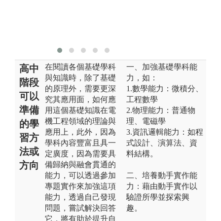
機械實驗、微
電子實驗和超
大型積體電路
設計實驗。
在閱讀各個基礎學科
一、加強基礎學科能
高中
與知識時，除了基礎
力，如：
階段
的原理外，需要更深
1.數學能力：微積分、
可以
究其應用面，如何應
工程數學
準備
用這個基礎知識在電
2.物理能力：普通物
機工程領域的理論與
理、電磁學
的學
應用上，此外，因為
3.資訊邏輯能力：如程
習方
學科內容豐富且具一
式設計、演算法、資
法或
定廣度，因為需要具
料結構。
方向
備歸納與融會貫通的
能力，可以透過參加
二、培養動手實作能
專題實作來加強這項
力：藉由動手實作以
能力，透過自己發現
驗證所學並探索興
問題，嘗試解決回答
趣。
它，將有助於提升自