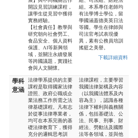
展】與不同機關合作
組、司法組、財經法
開設見習訓練課程，
組。本系專任老師均
讓學生從見習中獲得
有法學博士學位，留
實務經驗。
學國涵蓋德美英日法
【社會責任】教學與
等國。學生在律師與
研究朝向社會勞工、
司法官考試表現優
食品安全、個人資料
異，素有公務員培訓
保護、AI等新興領
搖籃之美譽。
域，並關注永續發展
下載詳細資料
等跨國議題，實踐社
會與人文關懷。
法律學系提供的主要
法律課程，主要學習
學科
課程是取得國家法律
我國法律架構及內容
意涵
證照、政府公職或企
（以我國法體系及內
業法務工作所需之法
容為主），認識各種
律基礎課程。凡有志
法律下權利與義務關
於從事法律專業者，
係，包括基礎法、公
均可在本系完善的基
法、民事、刑事、財
礎法律教育下，獲得
經法、勞動法及國際
充分的邏輯思考訓
法等各領域，並與他