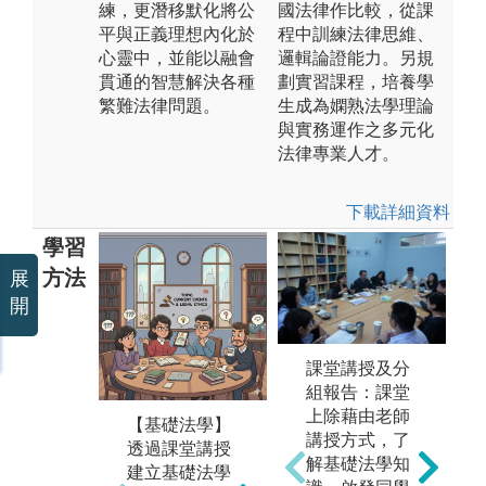
練，更潛移默化將公
國法律作比較，從課
平與正義理想內化於
程中訓練法律思維、
心靈中，並能以融會
邏輯論證能力。另規
貫通的智慧解決各種
劃實習課程，培養學
繁難法律問題。
生成為嫻熟法學理論
與實務運作之多元化
法律專業人才。
下載詳細資料
學習
方法
展
開
課堂講授及分
組報告：課堂
上除藉由老師
【基礎法學】
【實例研習課
【
講授方式，了
透過課堂講授
程】憲法實例
可
解基礎法學知
建立基礎法學
研習、行政法
法