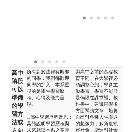
法。
版
圖解:本圖由 G
Go
oogle Gemini
生
生成
圖
版權:本圖片由
Google Gemini
生成（AI 示意
圖）
所有對於法律有興趣
與高中之前的基礎教
高中
的同學，我們都歡迎
育不同，在大學裡必
階段
同學的加入，本系重
須調整心態，學會主
可以
視的是學生學習歷
動學習，學習不能只
準備
程、心得及能力呈
是侷限在課堂裡、教
現。
科書中，建議同學多
的學
方面閱讀文章，培養
習方
1.高中學習歷程反思：
自己對各種人生境遇
法或
具體說明學習歷程與
的想像力；多角度觀
方向
未來就讀本系之關聯
察社會，增進對社會