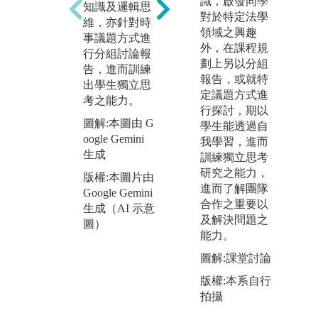
識，啟發同學
知識及邏輯思
實例研習、犯
政
對於特定法學
維，亦針對時
罪學與修復式
法
領域之興趣
事議題方式進
司法、刑法實
行
外，在課程規
行分組討論報
例研習、刑事
助
劃上另以分組
告，進而訓練
訴訟法實例研
師
報告，或就特
出學生獨立思
習、身分法實
與
定議題方式進
考之能力。
例研習、民事
務
行探討，期以
法實例研習
生
圖解:本圖由 G
學生能透過自
(一)(二)、民事
致
oogle Gemini
我學習，進而
程序法實例研
如
生成
訓練獨立思考
習、財產法實
務
研究之能力，
版權:本圖片由
例研習、財經
務
進而了解團隊
Google Gemini
法實例研習
(
合作之重要以
生成（AI 示意
(一)(二)、商事
助
及解決問題之
圖）
法實例研習、
專
能力。
勞動社會法實
習
例研習、勞動
圖解:課堂討論
法實例研習、
圖
版權:本系自行
民事法律實
oo
拍攝
務、強制執行
生