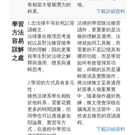
有相當大發展潛力的
地。
科系。
下載詳細資料
1.念法律不等於死記背
法律的學習除法條背
學習
誦條文：
誦外，更重要的是法
方法
法律重在推理思考過
條的理解及適用。法
容易
程以及對法條背後學
律就如同工具般，所
誤解
理的理解，因此更重
需要的不是記憶其有
視學生對於法律之解
哪些功能，而是學習
之處
釋與適用、體系與邏
如何有效發揮其功
輯思考。
能，仰賴的反而是邏
輯推演及實際操作，
2.學習的方式具有多元
將法律條文妥善適用
性：
於當事人個案事實
雖然法律系學生相較
中，隨著操作趨於熟
於他科系，需要花費
練，條文便會深植在
更多的時間讀書，但
腦海及生活當中，自
同學也可以透過參加
然省去痛苦的背誦過
辯論賽、實習等方
程。
式，在過程中學習法
下載詳細資料