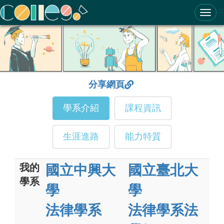
ColleGo! 大學選才與高中育才輔助系統
分享網頁
學系介紹
課程資訊
生涯進路
能力特質
我的
國立中興大
國立臺北大
學系
學
學
法律學系
法律學系法