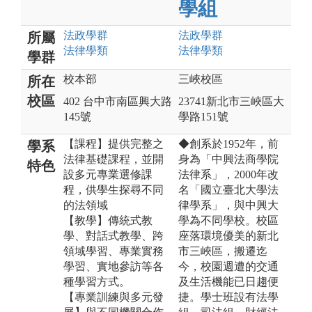
學組
法政
學群
法政
學群
所屬
法律
學類
法律
學類
學群
校本部
三峽校區
所在
校區
402 台中市南區興大路
23741新北市三峽區大
145號
學路151號
【課程】提供完整之
◆創系於1952年，前
學系
法律基礎課程，並開
身為「中興法商學院
特色
設多元專業選修課
法律系」，2000年改
程，供學生探尋不同
名「國立臺北大學法
的法領域
律學系」，與中興大
【教學】傳統式教
學為不同學校。校區
學、對話式教學、跨
座落環境優美的新北
領域學習、專業實務
市三峽區，搬遷迄
學習、實地參訪等各
今，校園週遭的交通
種學習方式。
及生活機能已日趨便
【專業訓練與多元發
捷。學士班設有法學