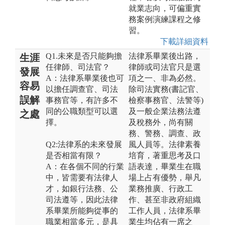
就業志向，可偏重實
務案例演練課程之修
習。
下載詳細資料
Q1.未來是否只能夠擔
法律系畢業後出路，
生涯
任律師、司法官？
律師或司法官只是選
發展
A：法律系畢業後也可
項之一、非為必然。
容易
以擔任調查官、司法
除司法實務(書記官、
誤解
事務官等，有許多不
檢察事務官、法警等)
同的公職類型可以選
及一般企業法務法遵
之處
擇。
及稅務外，尚有關
務、警務、調查、政
Q2:法律系的未來發展
風人員等。法律素養
是否相當有限？
培育，著重思考及口
A：在各個不同的行業
語表達，畢業生在職
中，皆需要有法律人
場上占有優勢，舉凡
才，如銀行法務、公
業務推廣、行政工
司法遵等，因此法律
作、甚至非政府組織
系畢業所能夠從事的
工作人員，法律系畢
職業相當多元，是具
業生均佔有一席之