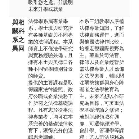
吸引您之處。並說明
未來升學或就業
法律學系屬專業學
本系三組教學以厚植
與相
系，學士班與研究所
法律專業知識，了解
關科
有各種基礎與不同專
法律實務運作，進而
系之
業的法律課程。本系
與他國法律作比較，
異同
師資上不僅法學研究
培養宏觀國際視野為
與實務經驗兼備，且
主。著重於司法官、
擁有本土與美德日各
律師以及企業經營所
種不同留學國別背景
需法律專業人才應備
的師資。
之法學素養，輔以關
提供的主要課程是取
注弱勢族群與身心障
得國家法律證照、政
礙者之法學教育為
府公職或企業法務工
主。未來若想以作研
作所需之法律基礎課
究為目標，可著重法
程。凡有志於從事法
學基礎理論之修習；
律專業者，均可在本
若對財經領域有興
系完善的基礎法律教
趣，可選修經濟學、
育下，獲得充分的邏
會計學、管理學等課
輯思考訓練。
程；若以司法服務為