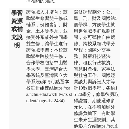
律相關的知識。
跨領域人才培育：鼓
選修課程劃分：公、
學習
勵學生修習雙主修或
民、刑、財及國際法5
資源
輔系，例如會計、財
個學群，方便學生就
或補
金、土木等學系，並
興趣領域學群規劃修
充說
接受外系或外校同學
課，亦可彈性自由選
雙主修，讓學生進行
修。跨校系領域學分
明
跨領域學習；本校鼓
學程：國際外交事
勵學生跨校雙主修，
務、醫療科技暨法
合作學校包括中山醫
律、租稅行政救濟、
學大學、臺灣綜合大
智慧財產權、家事法
學系統及臺灣國立大
與社會工作、國際經
學系統(詳情可點選本
貿談判與訴訟人才等..
校註冊組連結https://oa
計10數個學程，各約1
a.nchu.edu.tw/zh-tw/rs-st
5-20學分，修畢後另取
udent/page-list.2484)
得證書。期使選修多
元化，在不增加額外
修課負擔下，有助學
生未來生涯規劃。其
他影片介紹https://reurl.