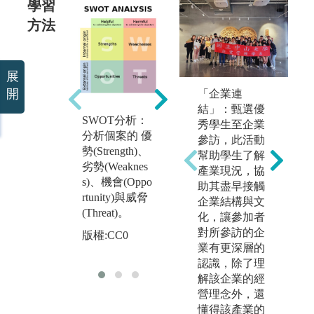
學習
方法
展
個案探討: 利用
開
「企業連
國內外企業實
結」：甄選優
際個案，引導
SWOT分析：
統
秀學生至企業
學生運用課堂
分析個案的 優
體
參訪，此活動
所學分析並提
勢(Strength)、
不
幫助學生了解
出解決方案。
劣勢(Weaknes
法
產業現況，協
s)、機會(Oppo
(例
版權:CC0
助其盡早接觸
rtunity)與威脅
SS
企業結構與文
(Threat)。
資
化，讓參加者
析
對所參訪的企
版權:CC0
業有更深層的
版
認識，除了理
解該企業的經
營理念外，還
懂得該產業的