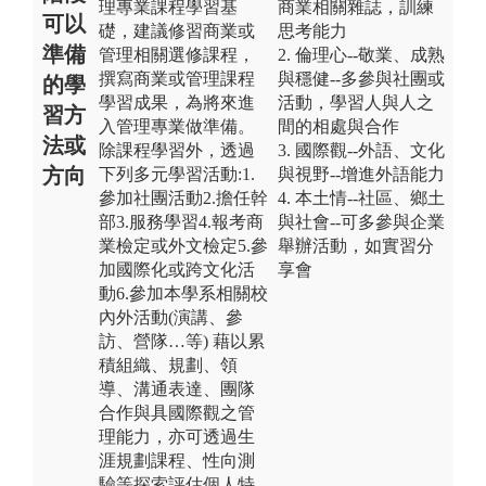
理專業課程學習基
商業相關雜誌，訓練
可以
礎，建議修習商業或
思考能力
準備
管理相關選修課程，
2. 倫理心--敬業、成熟
撰寫商業或管理課程
與穩健--多參與社團或
的學
學習成果，為將來進
活動，學習人與人之
習方
入管理專業做準備。
間的相處與合作
法或
除課程學習外，透過
3. 國際觀--外語、文化
方向
下列多元學習活動:1.
與視野--增進外語能力
參加社團活動2.擔任幹
4. 本土情--社區、鄉土
部3.服務學習4.報考商
與社會--可多參與企業
業檢定或外文檢定5.參
舉辦活動，如實習分
加國際化或跨文化活
享會
動6.參加本學系相關校
內外活動(演講、參
訪、營隊…等) 藉以累
積組織、規劃、領
導、溝通表達、團隊
合作與具國際觀之管
理能力，亦可透過生
涯規劃課程、性向測
驗等探索評估個⼈特