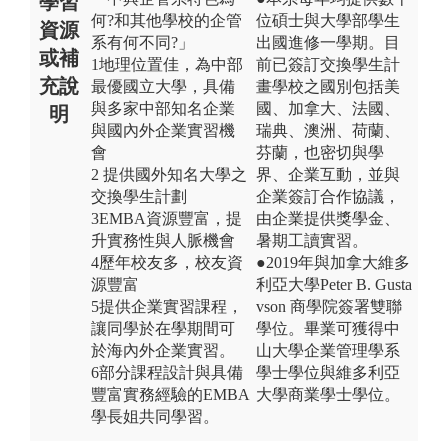
學習
何?和其他學校的企管
位碩士與大學部學生
資源
系有何不同?」
出國進修一學期。目
或補
1地理位置佳，為中部
前已簽訂交換學生計
充說
最優國立大學，具備
畫學校之國別包括美
與多家中部知名企業
國、加拿大、法國、
明
與國內外企業實習機
瑞典、澳洲、荷蘭、
會
芬蘭，也密切與學
2 提供國外知名大學之
界、企業互動，並與
交換學生計劃
企業簽訂合作協議，
3EMBA資源豐富，提
由企業提供獎學金、
升實務性與人脈機會
暑期工讀實習。
4歷年校友多，校友資
●2019年與加拿大維多
源豐富
利亞大學Peter B. Gusta
5提供企業實習課程，
vson 商學院簽署雙聯
讓同學於在學期間可
學位。畢業可獲得中
於海內外企業實習。
山大學企業管理學系
6部分課程設計與具備
學士學位與維多利亞
豐富實務經驗的EMBA
大學商業學士學位。
學長姐共同學習。