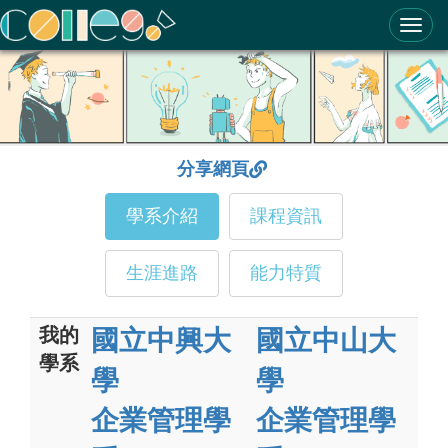
ColleGo! 大學選才與高中育才輔助系統
分享網頁
學系介紹
課程資訊
生涯進路
能力特質
我的
國立中興大
國立中山大
學系
學
學
企業管理學
企業管理學