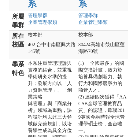
系
系
管理
學群
管理
學群
所屬
企業管理
學類
企業管理
學類
學群
校本部
校本部
所在
校區
402 台中市南區興大路
80424高雄市鼓山區蓮
145號
海路70號
本系注重管理理論與
(1) 「全國最多」的國
學系
實務的結合，並重視
際交換計畫，致力於
特色
學術研究水準的提
培養具備創新力、執
升；發展方向以「人
行力和國際競爭力的
力資源管理」、「創
商管人才。
業策略
(2) 連續四次獲得「AA
與管理」與「商業分
CSB全球管理教育品
析」領域為重點，課
質」的認證，蟬聯201
程設計均以此三大領
9英國金融時報全球管
域做完善規劃，以培
理學碩士榜，全台唯
養學生成為具全方位
一。