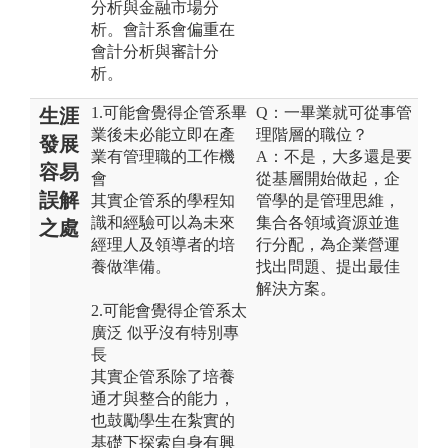
分析與金融市場分
析。會計系會偏重在
會計分析與審計分
析。
1.可能會覺得企管系畢
Q：一畢業就可從事管
生涯
業後未必能立即在產
理階層的職位？
發展
業有管理職的工作機
A：不是，大多還是要
容易
會
從基層開始做起，企
誤解
其實企管系的學程知
管學的是管理思維，
識和經驗可以為未來
集合各領域資源並進
之處
經理人及領導者的培
行分配，為企業營運
養做準備。
找出問題、提出最佳
解決方案。
2.可能會覺得企管系太
廣泛 似乎沒有特別專
長
其實企管系除了培養
通才與整合的能力，
也鼓勵學生在紮實的
基礎下探索自身有興