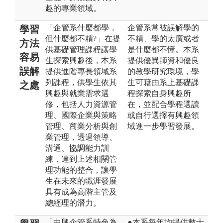
趣的專業領域。
「企管系什麼都學，
企管系常被誤解學的
學習
但什麼都不精?」在提
不精、學的太廣或者
方法
供基礎管理課程讓學
是什麼都不懂。本系
容易
生探索興趣後，本系
提供優異師資和優良
誤解
提供進階專長領域系
的教學研究環境，學
列課程，供學生依其
生可藉由系上基礎課
之處
興趣與就業需求選
程探索自身興趣所
修，包括人力資源管
在，並配合學程選讀
理、國際企業與策略
或自行選擇有興趣領
管理、商業分析與創
域進一步學習發展。
業管理，透過領導、
溝通、協調能力訓
練，達到上述相關管
理功能的整合，讓學
生在未來的職涯發展
具有成為高階主管及
總經理的潛力。
「中興企管系特色為
●本系每年均提供數十