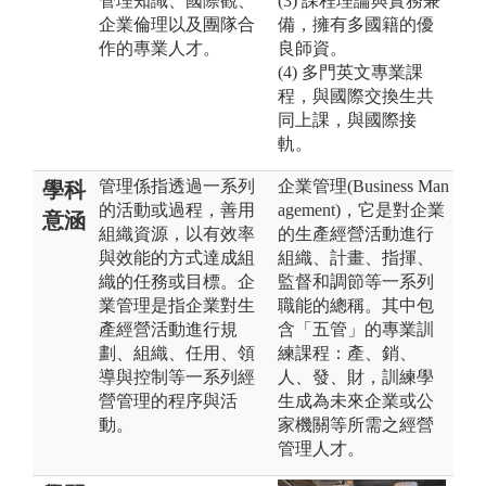
管理知識、國際觀、
(3) 課程理論與實務兼
企業倫理以及團隊合
備，擁有多國籍的優
作的專業人才。
良師資。
(4) 多門英文專業課
程，與國際交換生共
同上課，與國際接
軌。
管理係指透過一系列
企業管理(Business Man
學科
的活動或過程，善用
agement)，它是對企業
意涵
組織資源，以有效率
的生產經營活動進行
與效能的方式達成組
組織、計畫、指揮、
織的任務或目標。企
監督和調節等一系列
業管理是指企業對生
職能的總稱。其中包
產經營活動進行規
含「五管」的專業訓
劃、組織、任用、領
練課程：產、銷、
導與控制等一系列經
人、發、財，訓練學
營管理的程序與活
生成為未來企業或公
動。
家機關等所需之經營
管理人才。