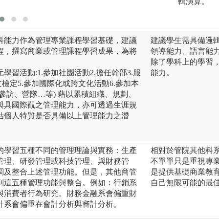
輯演算。
科能力作為管理專業課程學習基礎，建議
建議學生需具備邏
程，撰寫商業或管理課程學習成果，為將
領導能力、語言能
除了學科上的學習
習活動:1.參加社團活動2.擔任幹部3.服
能力。
檢定5.參加國際化或跨文化活動6.參加本
參訪、營隊…等) 藉以累積組織、規劃、
與具國際觀之管理能力，亦可透過生涯規
估個⼈特質是否具備以上管理能力之潛
的學習五種不同的管理理論與實務：生產
相對於管院其他科
管理、研發管理或科技管理、與財務管
不單單只是重視專
調及整合上述管理功能。但是，其他商管
是提供基礎商業教
到這五種管理功能與整合。例如：行銷系
自己無限可能的最
與消費者行為研究。財務金融系會偏重財
計系會偏重在會計分析與審計分析。