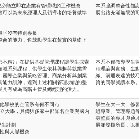
未必能立即在產業有管理職的工作機會
本系強調整合性知
驗可以為未來經理人及領導者的培養做準
展出路充滿無限的
 似乎沒有特別專長
整合的能力，也鼓勵學生在紮實的基礎下
。
都不精?」在提供基礎管理課程讓學生探索
本系不僅教導學生
領域系列課程，供學生依其興趣與就業需
程理論與實務，生
、國際企業與策略管理、商業分析與創業
織、溝通表達的技
調能力訓練，達到上述相關管理功能的整
質的同學就讀本系
展具有成為高階主管及總經理的潛力。
他學校的企管系有何不同?」
學生在大一大二修
國立大學，具備與多家中部知名企業與國內
組專業、管理專題
身堅實的專才與通
學生計劃
展並發揮所長，以
務性與人脈機會