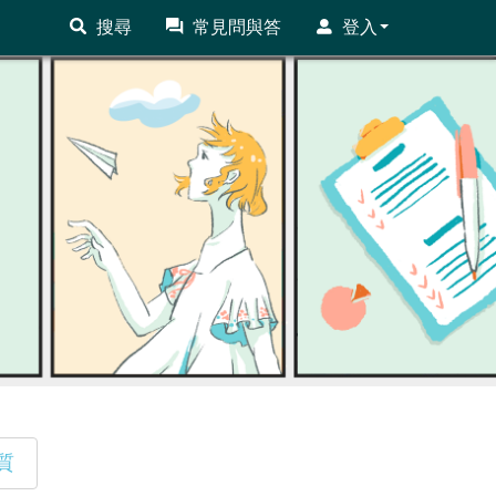
搜尋
常見問與答
登入
質