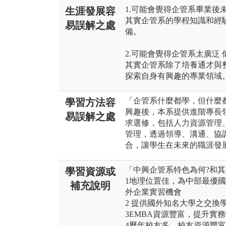
1.可能會覺得企管系畢業後
生涯發展容
其實企管系的學程知識和經
易誤解之處
備。
2.可能會覺得企管系太廣泛
其實企管系除了培養通才與
探索自身有興趣的專業領域
「企管系什麼都學，但什麼
學習方法容
興趣後，本系提供進階專長
易誤解之處
求選修，包括人力資源管理
管理，透過領導、溝通、協
合，讓學生在未來的職涯發
「中興企管系特色為何?和其
學習資源或
1地理位置佳，為中部最優
補充說明
外企業實習機會
2 提供國外知名大學之交換
3EMBA資源豐富，提升實
4歷年校友多，校友資源豐富