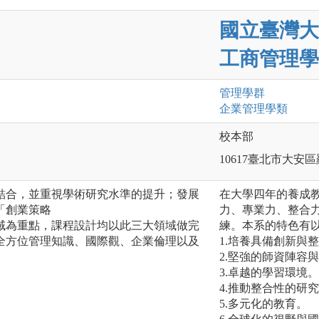
國立臺灣大
工商管理學
管理
學群
企業管理
學類
校本部
10617臺北市大安
結合，並重視學術研究水準的提升；發展
在大學四年的養成
「創業策略
力、專業力、整合
域為重點，課程設計均以此三大領域做完
練。本系的特色有
全方位管理知識、國際觀、企業倫理以及
1.培養具備創新與
2.堅強的師資陣容
3.卓越的學習環境。
4.推動整合性的研
5.多元化的教育。