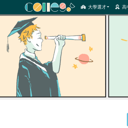
大學選才
高
ColleGo! 大學選才與高中育才輔助系統