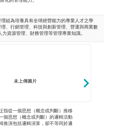
國際化的管理能力。
管理組為培養具有全球經營能力的專業人才之學
管理、行銷管理、科技與創新管理、營運與商業數
/人力資源管理、財務管理等管理專業知識。
未上傳圖片
內外企業實際個案，引導學生運
統計分析與軟體操
提出解決方案。
泛指從一個思想（概念或判斷）推移
數據分析
見軟體(例如:Excel
一個思想（概念或判斷）的邏輯活動
庫、進行
析。
輯推演包括邏輯演算，卻不等同於邏