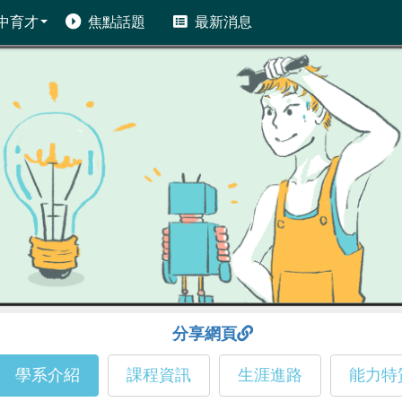
中育才
焦點話題
最新消息
分享網頁
學系介紹
課程資訊
生涯進路
能力特