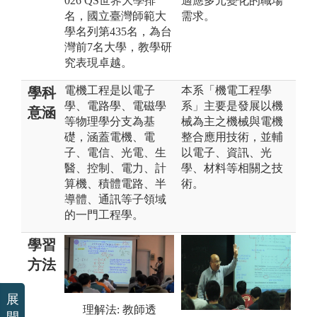
026 QS世界大學排
適應多元變化的職場
名，國立臺灣師範大
需求。
學名列第435名，為台
灣前7名大學，教學研
究表現卓越。
電機工程是以電子
本系「機電工程學
學科
學、電路學、電磁學
系」主要是發展以機
意涵
等物理學分支為基
械為主之機械與電機
礎，涵蓋電機、電
整合應用技術，並輔
子、電信、光電、生
以電子、資訊、光
醫、控制、電力、計
學、材料等相關之技
算機、積體電路、半
術。
導體、通訊等子領域
的一門工程學。
學習
方法
展
理解法: 教師透