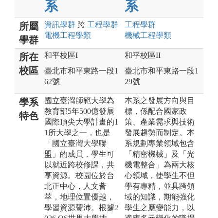
系
系
資訊
學群
跨
工程
學群
工程
學群
所屬
電機工程
學類
機械工程
學類
學群
和平校區I
和平校區II
所在
校區
臺北市和平東路一段1
臺北市和平東路一段1
62號
29號
國立臺灣師範大學為
本系之發展方向與目
學系
教育部5年500億發展
標，係配合國家政
特色
國際頂尖大學計畫的1
策、產業需求與技術
1所大學之一，也是
發展趨勢而制定。本
「國立臺灣大學聯
系規劃專業領域包含
盟」的成員，學生可
「精密機械」及「光
以就近跨校修課，共
機電整合」為兩大核
享資源。校園位於台
心領域，使學生不但
北正中心，人文薈
學有專精，並具跨領
萃，地理位置優越，
域的知識，期能強化
學習資源豐沛。根據2
學生之應變能力，以