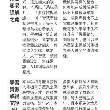
式，這是極大的誤
機械與電機的整合，
容易
解。本系以「系統晶
但可能造成機械專長
誤解
片」、「多媒體與通
比不上機械系畢業
訊」、與「智慧型控
生，電機專長比不上
之處
制與機器人」等三大
電機系畢業生。其實
領域為核心發展方
機電系的畢業學生不
向。學生除了奠定數
僅具有「機電整合」
理基礎外，還需兼具
開發能力，也可以成
軟硬體設計能力，俾
為產業上機械與電機
能進入雲端、機器
專長人員間的溝通橋
人、人工智慧、積體
樑。
電路設計、無線通
訊、互聯網等高科技
產業。
本系以培育能直接投
多數人仍對師大有既
學習
入電機電子產業之高
定印象，認為來師大
資源
級技術人才，厚植本
就讀是為了成為老
或補
國科技產業之競爭實
師，師大已轉型多
充說
力目標。近年來，本
年，且本系為師培及
系持續延攬傑出師
非師培並行學系，意
明