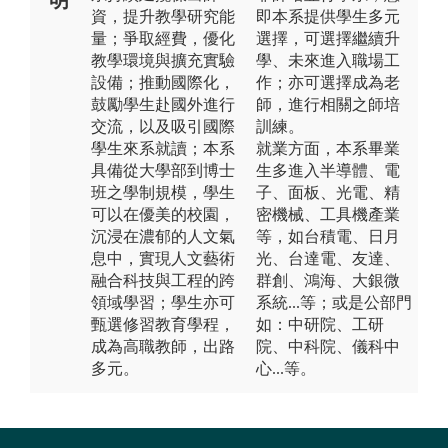
資，提升教學研究能
即本系提供學生多元
量；爭取經費，優化
選擇，可選擇繼續升
教學環境與擴充實驗
學、未來進入職場工
設備；推動國際化，
作；亦可選擇成為老
鼓勵學生赴國外進行
師，進行相關之師培
交流，以及吸引國際
訓練。
學生來系就讀；本系
就業方面，本系畢業
具備從大學部到博士
生多進入半導體、電
班之學制規模，學生
子、面板、光電、精
可以在優美的校園，
密機械、工具機產業
沉浸在濃郁的人文氣
等，如台積電、日月
息中，實現人文藝術
光、台達電、友達、
融合科技與工程的跨
群創、鴻海、大銀微
領域學習；學生亦可
系統...等；或是公部門
甄選修習教育學程，
如：中研院、工研
成為高職教師，出路
院、中科院、儀科中
多元。
心...等。