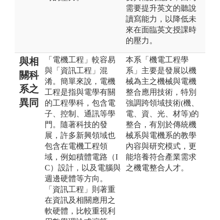
需要提升英文的聽說
讀寫能力，以降低未
來在面臨英文授課時
的壓力。
「電機工程」較容易
本系「機電工程學
與相
與「資訊工程」混
系」主要是發展以機
關科
淆。簡單來說，電機
械為主之機械與電機
系之
工程是指與電學有關
整合應用技術，特別
異同
的工程學科，包含電
強調跨領域技術(機、
子、控制、通訊等學
電、資、光、材等)的
門。隨著科技的發
整合，有別於傳統機
展，許多新興領域也
械系與電機系的教學
包含在電機工程領
內容與研究模式，更
域，例如積體電路（I
能培養符合產業需求
C）設計，以及電腦與
之機電整合人才。
週邊硬體等方向。
「資訊工程」則著重
在資訊及相關應用之
軟硬體，比較重視利