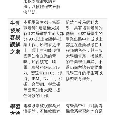
用數學理論或演算
法，以軟體程式來解
決問題。
本系畢業生都去當高
雖然本校為師範大
生涯
職老師? 這是極大誤
學，具有培育老師的
發展
解!! 本系畢業生絕大部
傳統，但本系學生的
容易
分(90%以上)都到科技
畢業出路中九成以上
誤解
業工作，所培養之學
都是在產業界擔任工
士、碩士生都能獲得
程師的角色，與一般
之處
國際知名企業的青
大學機電系、機械系
睞，如台積電、聯
的畢業學生無異。不
電、聯發科(MediaTe
過仍保留讓有意從事
k)、宏達電(HTC)、鴻
教學工作的學生可以
海、IBM、Nvidia、和
修習教育學分。
碩、台塑網、與華碩
等國際知名大廠，擔
任研發的工作。
電機系常被誤解為只
有些高中生可能認為
學習
懂硬體，不懂軟體程
機電系學習的內容是
方法