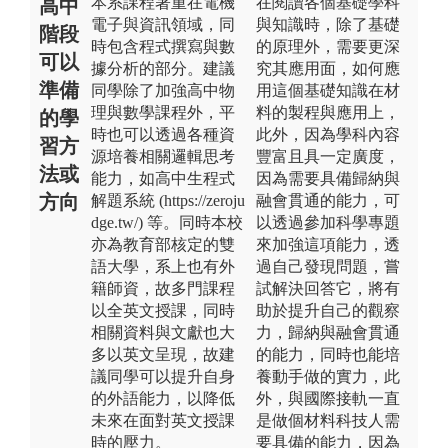
本系課程著重在電機
在閱讀各個基礎學科
高中
電子與資訊領域，同
與知識時，除了基礎
階段
時包含程式撰寫與數
的原理外，需要更深
可以
據分析的部分。建議
究其應用面，如何應
準備
同學除了加強高中物
用這個基礎知識在材
理與數學課程外，平
料的製程與應用上，
的學
時也可以透過各種資
此外，因為學科內容
習方
源培養相關邏輯思考
豐富且具一定廣度，
法或
能力，如高中生程式
因為需要具備歸納與
方向
解題系統 (https://zeroju
融會貫通的能力，可
dge.tw/) 等。同時本校
以透過參加科學專題
亦為教育部核定的雙
來加強這項能力，透
語大學，系上也有外
過自己發現問題，嘗
籍師資，故多門課程
試解決回答它，將有
以全英文授課，同時
助於提升自己的觀察
相關資料與文獻也大
力，歸納與融會貫通
多以英文呈現，故建
的能力，同時也能培
議同學可以提升自身
養動手做的實力，此
的外語能力，以降低
外，與國際接軌一直
未來在面對英文授課
是做個材料科技人需
時的壓力。
要具備的能力，因為