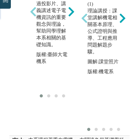
開
(
過投影片、講
(1)
討
實驗法: 進行電
義講述電子電
理論講授：課
個
子電機資訊相
機資訊的重要
堂講解機電相
訊
關實作實驗，
觀念與理論，
關基本原理、
進
並分析實驗結
幫助同學理解
公式證明與推
養
果。
本系相關的基
導、工程應用
問
版權:臺師大電
礎知識。
問題解題步
版
機系
驟。
版權:臺師大電
機
機系
圖解:課堂照片
版權:機電系