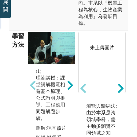
展
向。本系以『機電工
開
程為核心，生物產業
為利用』為發展目
標。
學習
方法
未上傳圖片
(2)
(3)
(1)
測驗評量：利
工
理論講授：課
用隨堂考、期
生
堂講解機電相
中考與期末考
進
關基本原理、
檢視學生總體
學
公式證明與推
學習成效。
技
導、工程應用
瀏覽與歸納法:
制
圖解:期中考照
問題解題步
由於本系是跨
測
片
驟。
領域學科，需
題
主動多瀏覽不
版權:機電系
圖解:課堂照片
教
同領域之知