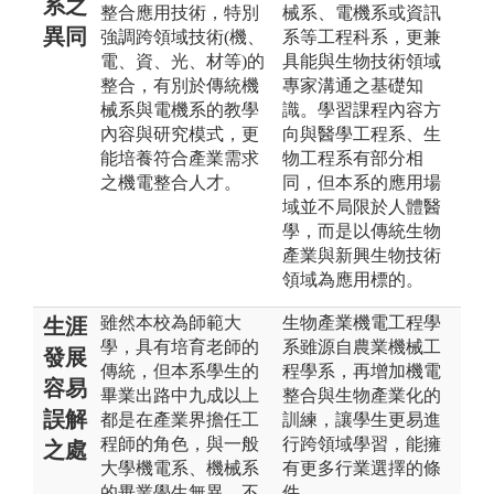
系之
整合應用技術，特別
械系、電機系或資訊
異同
強調跨領域技術(機、
系等工程科系，更兼
電、資、光、材等)的
具能與生物技術領域
整合，有別於傳統機
專家溝通之基礎知
械系與電機系的教學
識。學習課程內容方
內容與研究模式，更
向與醫學工程系、生
能培養符合產業需求
物工程系有部分相
之機電整合人才。
同，但本系的應用場
域並不局限於人體醫
學，而是以傳統生物
產業與新興生物技術
領域為應用標的。
雖然本校為師範大
生物產業機電工程學
生涯
學，具有培育老師的
系雖源自農業機械工
發展
傳統，但本系學生的
程學系，再增加機電
容易
畢業出路中九成以上
整合與生物產業化的
誤解
都是在產業界擔任工
訓練，讓學生更易進
程師的角色，與一般
行跨領域學習，能擁
之處
大學機電系、機械系
有更多行業選擇的條
的畢業學生無異。不
件。