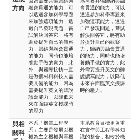
因為需要具備歸納與
為需要具備歸納與融
方向
融會貫通的能力，可
會貫通的能力，可以
以透過參加科學專題
透過參加科學專題來
來加強這項能力，透
加強這項能力，透過
過自己發現問題，嘗
自己發現問題，嘗試
試解決回答它，將有
解決回答它，將有助
助於提升自己的觀察
於提升自己的觀察
力，歸納與融會貫通
力，歸納與融會貫通
的能力，同時也能培
的能力，同時也能培
養動手做的實力，此
養動手做的實力，此
外，與國際接軌一直
外需要提升英文的聽
是做個材料科技人需
說讀寫能力，以降低
要具備的能力，因為
未來在面臨英文授課
需要提升英文的聽說
時的壓力。
讀寫能力，以降低未
來在面臨英文授課時
的壓力。
本系「機電工程學
本系教育目標更著重
與相
系」主要是發展以機
在實作與工程學科知
關科
械為主之機械與電機
識的整合，相較於機