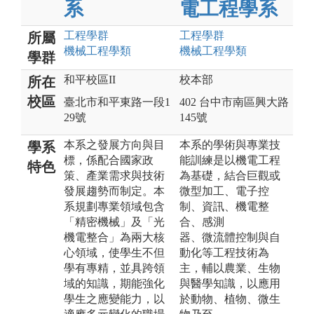
系
電工程學系
工程
學群
工程
學群
所屬
機械工程
學類
機械工程
學類
學群
和平校區II
校本部
所在
校區
臺北市和平東路一段1
402 台中市南區興大路
29號
145號
本系之發展方向與目
本系的學術與專業技
學系
標，係配合國家政
能訓練是以機電工程
特色
策、產業需求與技術
為基礎，結合巨觀或
發展趨勢而制定。本
微型加工、電子控
系規劃專業領域包含
制、資訊、機電整
「精密機械」及「光
合、感測
機電整合」為兩大核
器、微流體控制與自
心領域，使學生不但
動化等工程技術為
學有專精，並具跨領
主，輔以農業、生物
域的知識，期能強化
與醫學知識，以應用
學生之應變能力，以
於動物、植物、微生