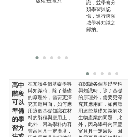
作
版權:機電系
識，並學會分
作
類學習與記
與
憶，進行跨領
能
域學科知識之
歸納。
圖
照
版
在閱讀各個基礎學科
在閱讀各個基礎學科
高中
與知識時，除了基礎
與知識時，除了基礎
階段
的原理外，需要更深
的原理外，需要更深
可以
究其應用面，如何應
究其應用面，如何應
準備
用這個基礎知識在材
用這些基礎知識解決
料的製程與應用上，
生物產業的問題，此
的學
此外，因為學科內容
外，因為學科內容豐
習方
豐富且具一定廣度，
富且具一定廣度，因
法或