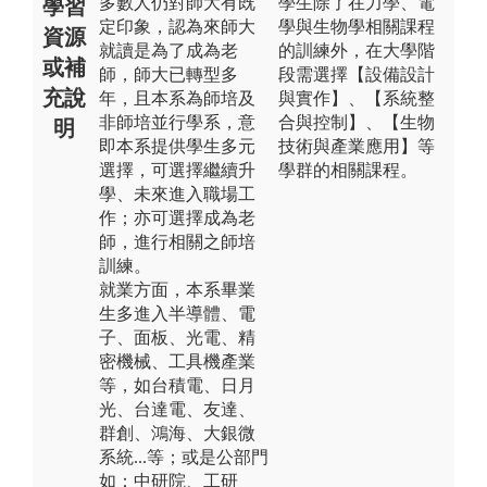
多數人仍對師大有既
學生除了在力學、電
學習
定印象，認為來師大
學與生物學相關課程
資源
就讀是為了成為老
的訓練外，在大學階
或補
師，師大已轉型多
段需選擇【設備設計
充說
年，且本系為師培及
與實作】、【系統整
非師培並行學系，意
合與控制】、【生物
明
即本系提供學生多元
技術與產業應用】等
選擇，可選擇繼續升
學群的相關課程。
學、未來進入職場工
作；亦可選擇成為老
師，進行相關之師培
訓練。
就業方面，本系畢業
生多進入半導體、電
子、面板、光電、精
密機械、工具機產業
等，如台積電、日月
光、台達電、友達、
群創、鴻海、大銀微
系統...等；或是公部門
如：中研院、工研