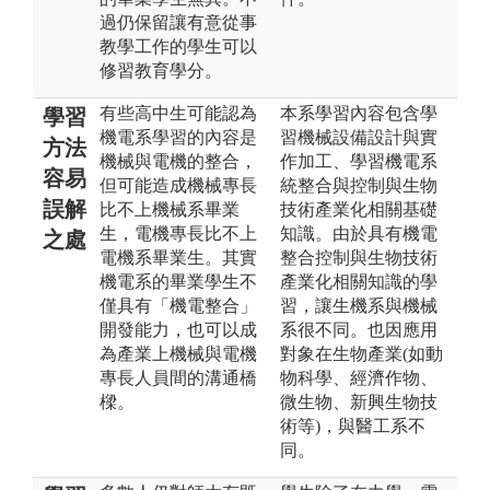
過仍保留讓有意從事
教學工作的學生可以
修習教育學分。
有些高中生可能認為
本系學習內容包含學
學習
機電系學習的內容是
習機械設備設計與實
方法
機械與電機的整合，
作加工、學習機電系
容易
但可能造成機械專長
統整合與控制與生物
誤解
比不上機械系畢業
技術產業化相關基礎
生，電機專長比不上
知識。由於具有機電
之處
電機系畢業生。其實
整合控制與生物技術
機電系的畢業學生不
產業化相關知識的學
僅具有「機電整合」
習，讓生機系與機械
開發能力，也可以成
系很不同。也因應用
為產業上機械與電機
對象在生物產業(如動
專長人員間的溝通橋
物科學、經濟作物、
樑。
微生物、新興生物技
術等)，與醫工系不
同。