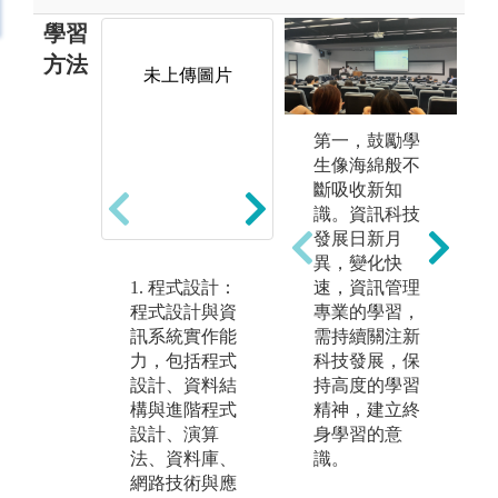
學習
方法
未上傳圖片
未上傳圖片
第一，鼓勵學
生像海綿般不
斷吸收新知
識。資訊科技
發展日新月
異，變化快
速，資訊管理
1. 程式設計：
2. 管理理論與
3
專業的學習，
程式設計與資
案例討論：透
數
需持續關注新
訊系統實作能
過理論介紹與
用
科技發展，保
力，包括程式
案例討論，學
行
持高度的學習
設計、資料結
習管理相關知
分
精神，建立終
構與進階程式
識。相關課程
供
身學習的意
設計、演算
包括管理學、
方
識。
法、資料庫、
經濟學、會計
程
網路技術與應
學、資訊管理
分