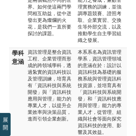
是兩個截然不同的世
能力之養成，兼顧管
界。如何使這兩門學
理實務的訓練，並強
問相互助益，從中迸
調專題競賽、證照考
發出更為燦爛的火
取、企業實習、交換
花，是我們一直所要
生等外部交流，以及
探討的課題。
推動學生自主學習組
織之發展。
資訊管理是整合資訊
本系系名為資訊管理
學科
工程、企業管理而形
學系，資訊管理領域
意涵
成的跨領域學科，透
的意涵在於：設計以
過紮實的資訊科技以
資訊科技為基礎的服
及管理訓練，培育具
務系統與管理資訊科
有「資訊科技與系統
技資源，並培育具有
開發」與「資訊科技
「資訊科技與系統開
應用與管理」能力的
發」和「資訊科技應
專業人才，以提升企
用與管理」能力的專
業效率與決策品質，
業人才，從管理、組
進而引領企業創新。
織與社會等面向探究
展
資訊科技的使用、影
開
響及其效益。