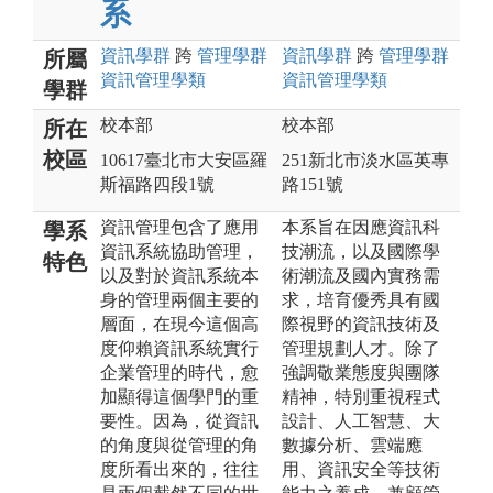
系
資訊
學群
跨
管理
學群
資訊
學群
跨
管理
學群
所屬
資訊管理
學類
資訊管理
學類
學群
校本部
校本部
所在
校區
10617臺北市大安區羅
251新北市淡水區英專
斯福路四段1號
路151號
資訊管理包含了應用
本系旨在因應資訊科
學系
資訊系統協助管理，
技潮流，以及國際學
特色
以及對於資訊系統本
術潮流及國內實務需
身的管理兩個主要的
求，培育優秀具有國
層面，在現今這個高
際視野的資訊技術及
度仰賴資訊系統實行
管理規劃人才。除了
企業管理的時代，愈
強調敬業態度與團隊
加顯得這個學門的重
精神，特別重視程式
要性。因為，從資訊
設計、人工智慧、大
的角度與從管理的角
數據分析、雲端應
度所看出來的，往往
用、資訊安全等技術