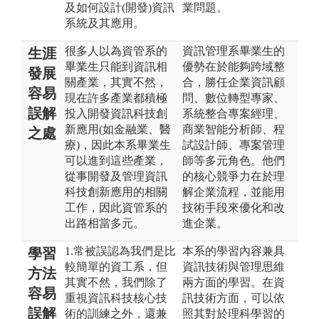
及如何設計(開發)資訊
業問題。
系統及其應用。
很多人以為資管系的
資訊管理系畢業生的
生涯
畢業生只能到資訊相
優勢在於能夠跨域整
發展
關產業，其實不然，
合，勝任企業資訊顧
容易
現在許多產業都積極
問、數位轉型專家、
誤解
投入開發資訊科技創
系統整合專案經理、
新應用(如金融業、醫
商業智能分析師、程
之處
療)，因此本系畢業生
試設計師、專案管理
可以進到這些產業，
師等多元角色。他們
從事開發及管理資訊
的核心競爭力在於理
科技創新應用的相關
解企業流程，並能用
工作，因此資管系的
技術手段來優化和改
出路相當多元。
進企業。
1.常被誤認為我們是比
本系的學習內容兼具
學習
較簡單的資工系，但
資訊技術與管理思維
方法
其實不然，我們除了
兩方面的學習。在資
容易
重視資訊科技核心技
訊技術方面，可以依
誤解
術的訓練之外，還兼
照其對於理科學習的