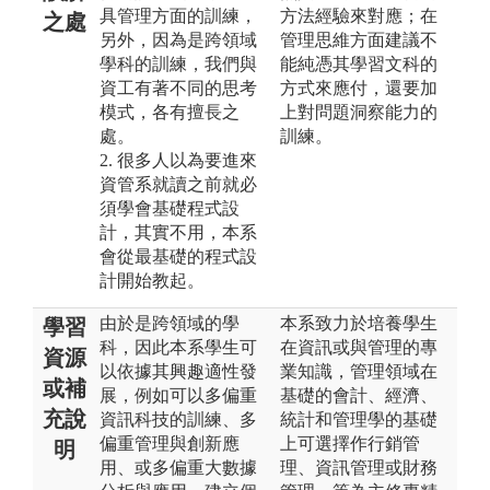
具管理方面的訓練，
方法經驗來對應；在
之處
另外，因為是跨領域
管理思維方面建議不
學科的訓練，我們與
能純憑其學習文科的
資工有著不同的思考
方式來應付，還要加
模式，各有擅長之
上對問題洞察能力的
處。
訓練。
2. 很多人以為要進來
資管系就讀之前就必
須學會基礎程式設
計，其實不用，本系
會從最基礎的程式設
計開始教起。
由於是跨領域的學
本系致力於培養學生
學習
科，因此本系學生可
在資訊或與管理的專
資源
以依據其興趣適性發
業知識，管理領域在
或補
展，例如可以多偏重
基礎的會計、經濟、
充說
資訊科技的訓練、多
統計和管理學的基礎
偏重管理與創新應
上可選擇作行銷管
明
用、或多偏重大數據
理、資訊管理或財務