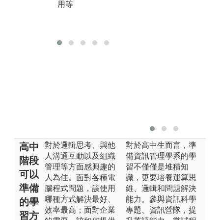
用等
導論等
學
作
料
對於邏輯思考、與他
對於高中生而言，準
高中
人溝通互動以及組織
備資訊管理學系的學
階段
管理等方面感興趣的
習不僅僅是堆積知
可以
人為佳。面對各種電
識，更要培養運算思
準備
腦程式問題，該使用
維、邏輯和問題解決
哪種方式解決最好、
能力。參與資訊科學
的學
效率最高；面對企業
專題、資訊營隊，提
習方