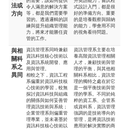
的需要，該如何提供
升英語能力，嘗試程
法或
令人滿意的解決方案
式設計入門，都是很
方向
等，都是我們需要學
好的準備方向。重要
習的。透過邏輯的訓
的是培養觀察與歸納
練與提升組織管理能
的能力，學會用不同
力，將來才能勝任資
的視角看待問題。
管的工作。
資訊管理系同時兼顧
資訊管理系主要在培
與相
資訊科技核心技術以
養高階資訊管理相關
關科
及資訊系統開發、應
人才，兼顧技術與管
系之
用與管理。
理的平衡，與其他相
異同
相較之下，資訊工程
關科系相比，資訊管
系偏重於資訊科技核
理的獨特之處在於它
心技術的學習，較無
是一個平衡技術與管
探討資訊科技與組織
理的學系。不同於純
的關係與如何妥善管
粹的資工系、企管系
理資訊技術與系統；
或資科系，資訊管理
企業管理系則偏重管
強調的是技術導向的
理專業，並未著墨於
管理，是將資訊技術
資訊科技核心技術以
應用於解決實際的商