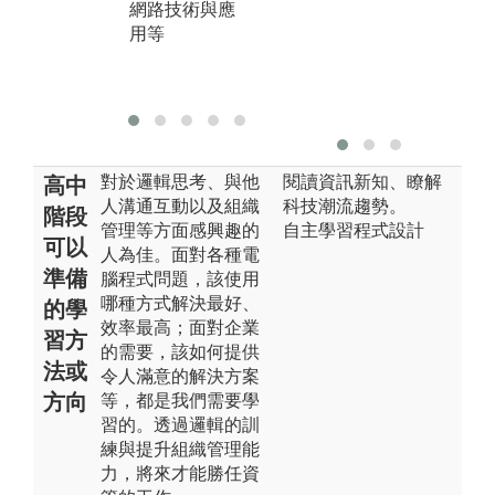
網路技術與應
學、資訊管理
分
用等
導論等
學
作
料
對於邏輯思考、與他
閱讀資訊新知、瞭解
高中
人溝通互動以及組織
科技潮流趨勢。
階段
管理等方面感興趣的
自主學習程式設計
可以
人為佳。面對各種電
準備
腦程式問題，該使用
哪種方式解決最好、
的學
效率最高；面對企業
習方
的需要，該如何提供
法或
令人滿意的解決方案
方向
等，都是我們需要學
習的。透過邏輯的訓
練與提升組織管理能
力，將來才能勝任資