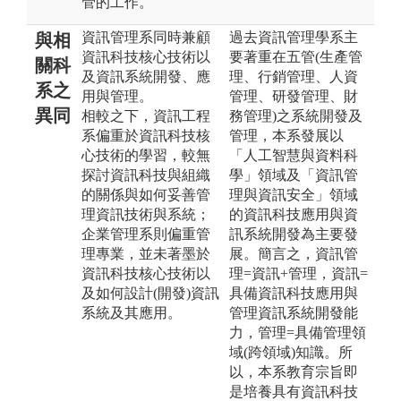
管的工作。
資訊管理系同時兼顧
過去資訊管理學系主
與相
資訊科技核心技術以
要著重在五管(生產管
關科
及資訊系統開發、應
理、行銷管理、人資
系之
用與管理。
管理、研發管理、財
異同
相較之下，資訊工程
務管理)之系統開發及
系偏重於資訊科技核
管理，本系發展以
心技術的學習，較無
「人工智慧與資料科
探討資訊科技與組織
學」領域及「資訊管
的關係與如何妥善管
理與資訊安全」領域
理資訊技術與系統；
的資訊科技應用與資
企業管理系則偏重管
訊系統開發為主要發
理專業，並未著墨於
展。簡言之，資訊管
資訊科技核心技術以
理=資訊+管理，資訊=
及如何設計(開發)資訊
具備資訊科技應用與
系統及其應用。
管理資訊系統開發能
力，管理=具備管理領
域(跨領域)知識。所
以，本系教育宗旨即
是培養具有資訊科技