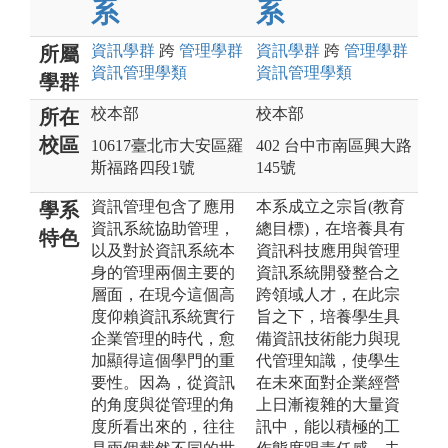
系
系
資訊
學群
跨
管理
學群
資訊
學群
跨
管理
學群
所屬
資訊管理
學類
資訊管理
學類
學群
校本部
校本部
所在
校區
10617臺北市大安區羅
402 台中市南區興大路
斯福路四段1號
145號
資訊管理包含了應用
本系成立之宗旨(教育
學系
資訊系統協助管理，
總目標)，在培養具有
特色
以及對於資訊系統本
資訊科技應用與管理
身的管理兩個主要的
資訊系統開發整合之
層面，在現今這個高
跨領域人才，在此宗
度仰賴資訊系統實行
旨之下，培養學生具
企業管理的時代，愈
備資訊技術能力與現
加顯得這個學門的重
代管理知識，使學生
要性。因為，從資訊
在未來面對企業經營
的角度與從管理的角
上日漸複雜的大量資
度所看出來的，往往
訊中，能以積極的工