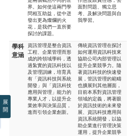
是兩個截然不同的世
作態度跟責任感，去
界。如何使這兩門學
面對問題、獨立思
問相互助益，從中迸
考、及解決問題與自
發出更為燦爛的火
我學習。
花，是我們一直所要
探討的課題。
資訊管理是整合資訊
傳統資訊管理在探討
學科
工程、企業管理而形
如何運用資訊科技來
意涵
成的跨領域學科，透
協助公司內部管理以
過紮實的資訊科技以
提升企業競爭力。隨
及管理訓練，培育具
著資訊科技的快速發
有「資訊科技與系統
展，管訊管理的範疇
開發」與「資訊科技
也擴展到其他層面，
應用與管理」能力的
目前本系對資訊管理
專業人才，以提升企
領域的定義，將著眼
展
業效率與決策品質，
於資訊技術的未來發
開
進而引領企業創新。
展、資訊科技應用與
資訊系統開發，以協
助企業進行管理決策
運用，提升企業競爭