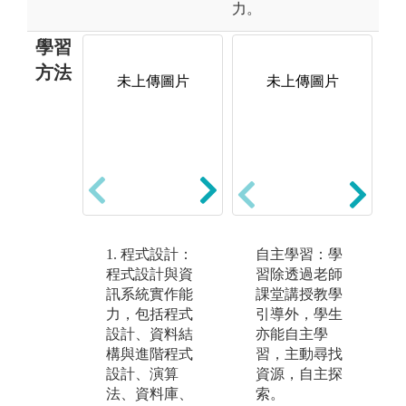
力。
學習
方法
未上傳圖片
未上傳圖片
未上傳圖片
1. 程式設計：
2. 管理理論與
自主學習：學
3
程式設計與資
案例討論：透
習除透過老師
數
訊系統實作能
過理論介紹與
課堂講授教學
用
力，包括程式
案例討論，學
引導外，學生
行
設計、資料結
習管理相關知
亦能自主學
分
構與進階程式
識。相關課程
習，主動尋找
供
設計、演算
包括管理學、
資源，自主探
方
法、資料庫、
經濟學、會計
索。
程