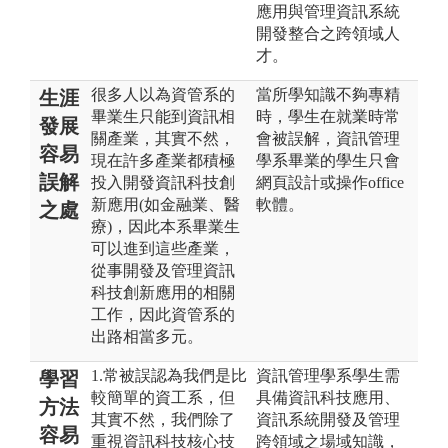
應用與管理資訊系統
開發整合之跨領域人
才。
很多人以為資管系的
當所學知識不夠專精
生涯
畢業生只能到資訊相
時，學生在就業時常
發展
關產業，其實不然，
會被誤解，資訊管理
容易
現在許多產業都積極
學系畢業的學生只會
誤解
投入開發資訊科技創
網頁設計或操作office
新應用(如金融業、醫
軟體。
之處
療)，因此本系畢業生
可以進到這些產業，
從事開發及管理資訊
科技創新應用的相關
工作，因此資管系的
出路相當多元。
1.常被誤認為我們是比
資訊管理學系學生需
學習
較簡單的資工系，但
具備資訊科技應用、
方法
其實不然，我們除了
資訊系統開發及管理
容易
重視資訊科技核心技
跨領域之場域知識，