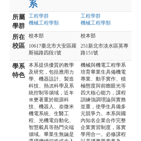
系
工程
學群
工程
學群
所屬
機械工程
學類
機械工程
學類
學群
校本部
校本部
所在
校區
10617臺北市大安區羅
251新北市淡水區英專
斯福路四段1號
路151號
本系提供優質的教學
機械與機電工程學系
學系
及研究，包括應用力
培育畢業生具備機電
特色
學、機器設計、製造
專業、動手實作、積
科技、熱流科學及系
極態度與前瞻眼光等
統控制等領域，近年
四大核心能力，課程
來更著重於能源科
訓練強調理論與實務
技、機器人、奈微米
並重，使學生具備多
機電系統、生醫工
元競爭力。本系與國
程、光機電自動化、
內知名企業合作完整
智慧載具等熱門尖端
企業實習制度，落實
領域。畢業生無論是
學用合一。必修課程