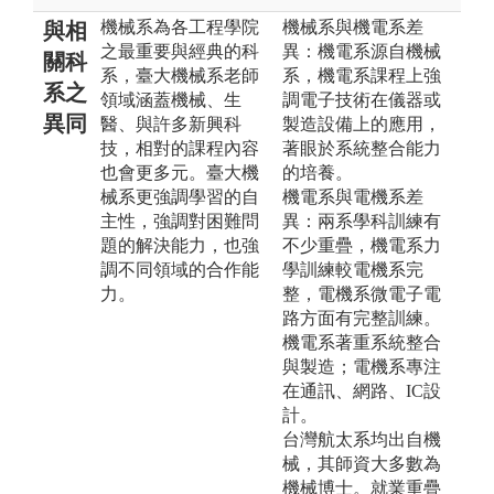
機械系為各工程學院
機械系與機電系差
與相
之最重要與經典的科
異：機電系源自機械
關科
系，臺大機械系老師
系，機電系課程上強
系之
領域涵蓋機械、生
調電子技術在儀器或
異同
醫、與許多新興科
製造設備上的應用，
技，相對的課程內容
著眼於系統整合能力
也會更多元。臺大機
的培養。
械系更強調學習的自
機電系與電機系差
主性，強調對困難問
異：兩系學科訓練有
題的解決能力，也強
不少重疊，機電系力
調不同領域的合作能
學訓練較電機系完
力。
整，電機系微電子電
路方面有完整訓練。
機電系著重系統整合
與製造；電機系專注
在通訊、網路、IC設
計。
台灣航太系均出自機
械，其師資大多數為
機械博士。就業重疊