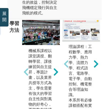
生的效益，控制決定
飛機穩定飛行與自主
飛航的模式。
展
開
學習
方法
理論課程：工
機械系課程以
程數學、應用
完整的實作環
結
課堂講授、翻
力學、熱力
境，提倡學以
驗
轉學習、課後
學、流體力
致用，並以實
生
練習與自主提
學、程式語
踐理論為重
真
昇，專題計
言、電路學、
點，發揮創造
內
畫，以及業界
電子學、自動
力。
習
共授等方式為
控制、機電整
主，學生需要
圖解:數位製造
圖
合等理論知
有強大的學習
設備(3D印表
與
識。
自主性與對萬
機陣列)
洞
本系所有必修
物的好奇心，
課都搭配有實
版權:臺大創新
版