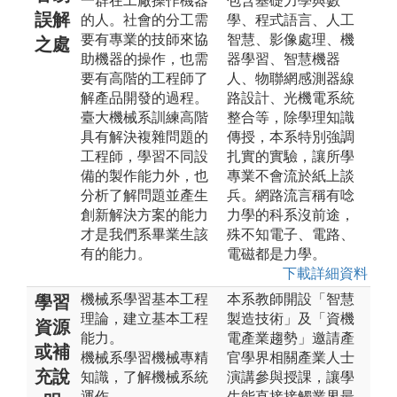
一群在工廠操作機器
包含基礎力學與數
誤解
的人。社會的分工需
學、程式語言、人工
要有專業的技師來協
智慧、影像處理、機
之處
助機器的操作，也需
器學習、智慧機器
要有高階的工程師了
人、物聯網感測器線
解產品開發的過程。
路設計、光機電系統
臺大機械系訓練高階
整合等，除學理知識
具有解決複雜問題的
傳授，本系特別強調
工程師，學習不同設
扎實的實驗，讓所學
備的製作能力外，也
專業不會流於紙上談
分析了解問題並產生
兵。網路流言稱有唸
創新解決方案的能力
力學的科系沒前途，
才是我們系畢業生該
殊不知電子、電路、
有的能力。
電磁都是力學。
下載詳細資料
機械系學習基本工程
本系教師開設「智慧
學習
理論，建立基本工程
製造技術」及「資機
資源
能力。
電產業趨勢」邀請產
或補
機械系學習機械專精
官學界相關產業人士
充說
知識，了解機械系統
演講參與授課，讓學
運作。
生能直接接觸業界最