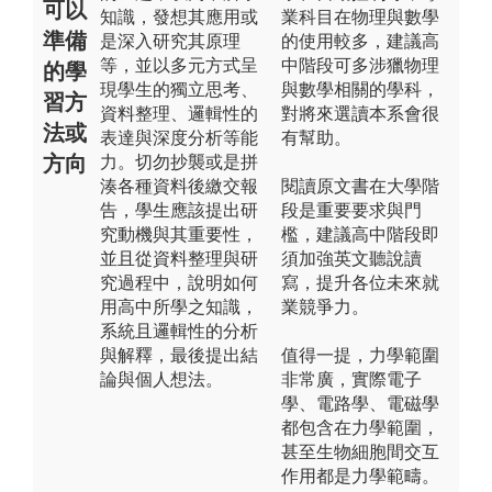
可以
知識，發想其應用或
業科目在物理與數學
準備
是深入研究其原理
的使用較多，建議高
等，並以多元方式呈
中階段可多涉獵物理
的學
現學生的獨立思考、
與數學相關的學科，
習方
資料整理、邏輯性的
對將來選讀本系會很
法或
表達與深度分析等能
有幫助。
方向
力。切勿抄襲或是拼
湊各種資料後繳交報
閱讀原文書在大學階
告，學生應該提出研
段是重要要求與門
究動機與其重要性，
檻，建議高中階段即
並且從資料整理與研
須加強英文聽說讀
究過程中，說明如何
寫，提升各位未來就
用高中所學之知識，
業競爭力。
系統且邏輯性的分析
與解釋，最後提出結
值得一提，力學範圍
論與個人想法。
非常廣，實際電子
學、電路學、電磁學
都包含在力學範圍，
甚至生物細胞間交互
作用都是力學範疇。