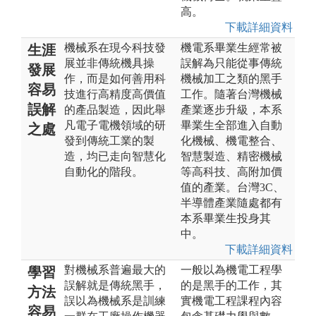
高。
下載詳細資料
機械系在現今科技發
機電系畢業生經常被
生涯
展並非傳統機具操
誤解為只能從事傳統
發展
作，而是如何善用科
機械加工之類的黑手
容易
技進行高精度高價值
工作。隨著台灣機械
誤解
的產品製造，因此舉
產業逐步升級，本系
凡電子電機領域的研
畢業生全部進入自動
之處
發到傳統工業的製
化機械、機電整合、
造，均已走向智慧化
智慧製造、精密機械
自動化的階段。
等高科技、高附加價
值的產業。台灣3C、
半導體產業隨處都有
本系畢業生投身其
中。
下載詳細資料
對機械系普遍最大的
一般以為機電工程學
學習
誤解就是傳統黑手，
的是黑手的工作，其
方法
誤以為機械系是訓練
實機電工程課程內容
容易