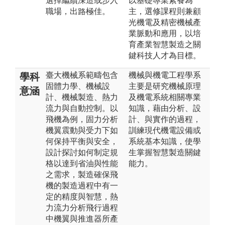
選擇繼續深造或步入
以基礎專業素養為
職場，出路極佳。
主，選修課程則兼顧
光機電及精密機械產
業脈動和應用，以培
育產業智慧製造之關
鍵科技人才為目標。
臺大機械系範疇包含
機械與機電工程學系
學科
固體力學、機械設
主要是研究機械原理
意涵
計、機械製造、熱力
及機電系統相關專業
流力與自動控制。以
知識，藉由分析、設
飛機為例，固力分析
計、與實作的過程，
機翼震動與受力下如
訓練現代機電設備或
何保持平衡與安全，
系統基本知識，使學
設計探討如何制定規
生掌握智慧製造關鍵
格以達到省油與性能
能力。
之需求，製造確保飛
機的製造過程中有一
定的精度與智慧，熱
力流力分析飛行過程
中機翼與推進器所產