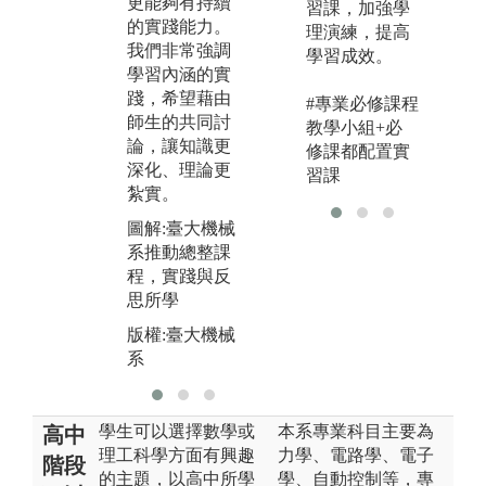
更能夠有持續
習課，加強學
實作中心
系
的實踐能力。
理演練，提高
我們非常強調
學習成效。
學習內涵的實
踐，希望藉由
#專業必修課程
師生的共同討
教學小組+必
論，讓知識更
修課都配置實
深化、理論更
習課
紮實。
圖解:臺大機械
系推動總整課
程，實踐與反
思所學
版權:臺大機械
系
學生可以選擇數學或
本系專業科目主要為
高中
理工科學方面有興趣
力學、電路學、電子
階段
的主題，以高中所學
學、自動控制等，專