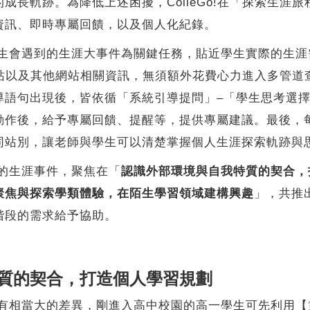
成長軌跡。為降低上述困擾，ColleGo!在「探索生涯
資訊、即時專屬回饋，以及個人化紀錄。
會遇到的生涯大事件為關鍵任務，貼近學生實際的生涯
o!網站以及其他網站相關資訊，無須額外花費心力進入多管
導語句出現後，皆依循「系統引導提問」–「學生思考選擇
動作後，給予專屬回饋、提醒等，提供專屬建議。最後，
同站別，讓老師與學生可以清楚掌握個人生涯探索軌跡與
的生涯事件，聚焦在「
認識外部環境與自我特質的契合，
聚焦與探索
學類體驗，在陌生學習領域建構興趣
」，共推
階段的需求給予協助。
質的契合，打造個人學習規劃
相當大的差異，剛進入高中校園的高一學生可先利用【