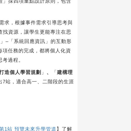
旅程」採四項重點設計原則，包含
需求，根據事件需求引導思考與
道查找資源，讓學生更能專注在思
」–「系統回應資訊」的互動形
每項任務的完成，都將個人化資
思考過程。
打造個人學習規劃
」
、
「
建構理
出7站，適合高一、二階段的生涯
第1站 預覽未來升學管道
】了解