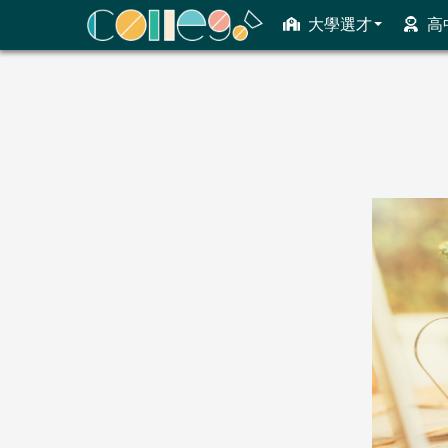
大學選才
高
ColleGo! 大學選才與高中育才輔助系統