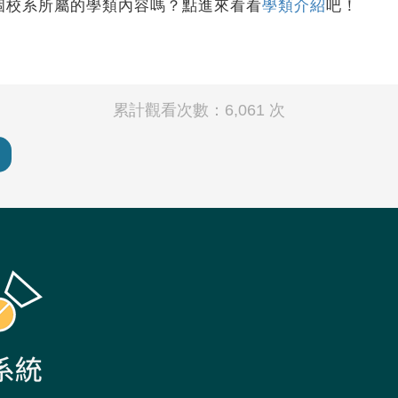
個校系所屬的學類內容嗎？點進來看看
學類介紹
吧！
累計觀看次數：6,061 次