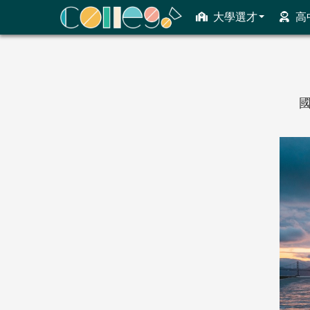
大學選才
高
ColleGo! 大學選才與高中育才輔助系統