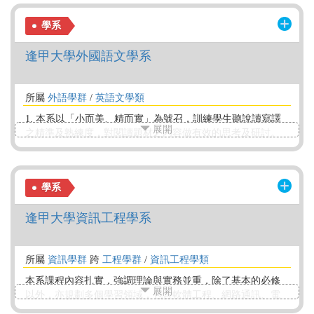
故事行銷，以及專案設計、專案管理能力之人才。因此本系
學系
以專題導向式學習，鏈結AI數位科技、跨領域、文化創新，
以期在全球化浪潮中發揮更大影響力。
逢甲大學外國語文學系
所屬
外語學群
/
英語文學類
1. 本系以「小而美、精而實」為號召，訓練學生聽說讀寫譯
展開
之精準及熟練度，對閱讀題材之內容做有效的思考及研討。
2. 引導學生除專業必修科目外，得在經典閱讀與語文教學、
口筆譯與商務英文、應用第二外語、AI與數位人文應用四大
領域中，選擇一項專業領域，或其他多樣化之選修課程。 3.
學系
除本系課程外，學生亦有雙主修、修習輔系或學程(如華語教
師學分學程、社會傳播學分學程)、第二主修、輔修等多種選
逢甲大學資訊工程學系
擇。
所屬
資訊學群
跨
工程學群
/
資訊工程學類
本系課程內容扎實，強調理論與實務並重，除了基本的必修
展開
以外，亦規劃多個學習領域，包含軟體工程、網路通訊、電
腦系統、人工智慧、資訊安全等。學生在大三下時需進行專