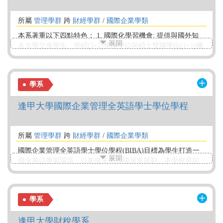
所屬
管理學群
跨
財經學群
/
國際企業學類
本系著重以下四點特色： 1. 國際化學習機會: 提供與國外知
展開
名大學交換學生、學碩(3+2)雙聯學位與碩士雙聯學位(1+1)機
會。 2. 創意課程設計: 提供CDIO教學模式同時配合4+1學、
碩士一貫課程設計。 3. 鼓勵參與競賽活動: 激發學生創意思
考能力並藉由參加各種競賽活動來提升自信與團隊合作能
學系
力。 4. 實習銜接就業: 提供專業證照輔導與7+1企業實習課程
設計，畢業無縫銜軌就業。
逢甲大學國際企業管理全英語學士學位學程
所屬
管理學群
跨
財經學群
/
國際企業學類
國際企業管理全英語學士學位學程(BIBA)目標為學生打造一
展開
個全英語學習環境，以銜接未來出國深造規劃。本學程另招
收外國學生，讓學生沉浸在多元國際學習環境中，制度上與
國外商學院以多元模式進行課程整合，落實培養學生具備商
管與創新的專業知識。台灣生畢業條件包括出國至少修業一
學系
年。本學程與10餘所國外院校簽署3+N雙聯學制，學生於前3
年在BIBA，之後N年在國外，簡稱3+N，最快4年可取得逢甲
逢甲大學財稅學系
與國外雙學位。