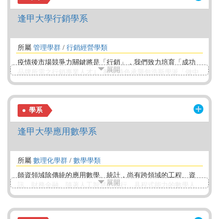
逢甲大學行銷學系
所屬
管理學群
/
行銷經營學類
疫情後市場競爭力關鍵將是「行銷」，我們致力培育「成功
展開
品牌所需之行銷專業人才｣。教學特色承襲包浩斯學派「做中
學(learning by doing) ｣實作概念，每位同學會經歷影像視覺、
數據分析、畢業展三大專題磨練，並學習如何執行方案，培
養學生導演般的領導氣息，同時擁有設計師獨特的眼光，成
學系
為行銷專業人才最佳推手。我們也提供學習及成長空間，歡
迎優秀的朋友加入這個行銷專業領域，讓銷售更能接觸到核
逢甲大學應用數學系
心客群。
所屬
數理化學群
/
數學學類
師資領域除傳統的應用數學、統計，尚有跨領域的工程、資
展開
訊、財務金融。隨著人工智慧的風行，具程式能力的數學人
才需求日增，本系優質的電腦軟硬體設備提供學生優良的學
習環境，開設多元化課程，鼓勵學生參與國際交換及企業實
習，畢業系友均有優質的工作，職業遍及軟體設計、光電、