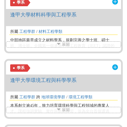
學系
半導體、科技管理、教育、保險精算、財務金融等行業。
逢甲大學材料科學與工程學系
所屬
工程學群
/
材料工程學類
中部地區最早成立之材料學系，規劃完善之學士班、碩士
展開
班、博士班。全國第一個通過中華工程教育（IEET）認證的
材料系。推動產學合作，與產業無縫接軌。簽訂多家海內外
企業聯盟，提供專業實習。積極推展奈米科技及精密機械用
材料，以配合中部科學園區之人才培育。獲頒行政院國科會
學系
十大傑出技術移轉績優單位。配合本校創新育成中心之運
作，輔導國內中小企業因應環境的快速變化，促進新興產業
逢甲大學環境工程與科學學系
與傳統產業之發展。
所屬
工程學群
跨
地球環境學群
/
環境工程學類
本系創立逾45年，致力培育環境科學與工程領域的專業人
展開
才。課程強調實驗、實作與產業實習，並為全台首個通過
IEET認證的環境系所。系友遍佈產官學研，每年超過60萬元
獎助學金。畢業生可報考環工高普考及多項專業證照，就業