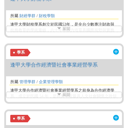
所屬
財經學群
/
財稅學類
逢甲大學財稅學系創立於民國53年，是全台少數專注財政與
展開
稅務教育的學術重鎮，六十年來致力培育具國際視野與實務
能力的專業人才。課程融合租稅法、財政學、國際租稅等核
心領域，結合會計、財務、經濟、商學等跨域知識，打造學
生的全方位競爭力。2014年起榮獲 AACSB 國際商管認證，並
學系
通過2019與2023年續審，為中部財經教育的標竿。不論你未
來志在稅務官、會計師、財務長或銀行主管，我們將是你職
逢甲大學合作經濟暨社會事業經營學系
涯起飛的起點！
所屬
管理學群
/
企業管理學類
逢甲大學合作經濟暨社會事業經營學系之前身為合作經濟學
展開
系，成立於民國 54 年，是商管學院最具人文社會關懷之跨領
域整合學系；本系以培育具有社會企業責任之社會企業經營
管理人才，以及合作與社會事業所需之當代經營管理人才為
宗旨，課程規劃以「經營管理、經濟實務、社會事業」三大
學系
領域專業核心課程為基礎，組成本系三合一專業課程架構，
並因應國內外環境變遷與時代需求，進一步朝特色經營管理