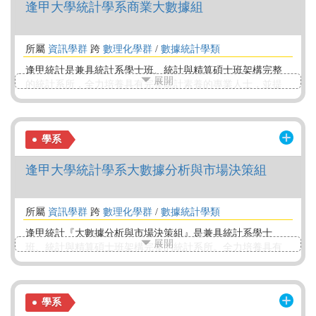
逢甲大學統計學系商業大數據組
與永續發展邁進。
所屬
資訊學群
跨
數理化學群
/
數據統計學類
逢甲統計是兼具統計系學士班、統計與精算碩士班架構完整
展開
的統計系所，全力培養具有完整統計素養的專業人士，並提
供不斷高深學習的學程與環境。大學部、碩士班課程以多項
專業分組，培養同學擁有多樣專業能力，以期待同學生涯多
元專業發展。 『商業大數據組』特色規劃包含【精算】、
學系
【計量財務】學程，導引並鼓勵同學進行跨系修課，提供學
生就業或深造諮詢，確保在校學習多樣與彈性，因應瞬息萬
逢甲大學統計學系大數據分析與市場決策組
變的網路通訊時代。
所屬
資訊學群
跨
數理化學群
/
數據統計學類
逢甲統計『大數據分析與市場決策組』是兼具統計系學士
展開
班、統計與精算碩士班架構完整的統計系所。全力培養具有
完整統計素養的專業人士，並提供不斷高深學習的學程與環
境。大學部、碩士班課程以多項專業分組，培養同學擁有多
樣專業能力，以期待同學生涯多元專業發展。訓練設計包括
學系
基礎數據分析、撰寫程式及解釋分析結果，導引並鼓勵同學