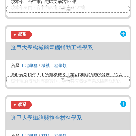
校本部：台中市西屯區文華路100號
校本部東門：台中市西屯區逢大路127號
展開
福星校區：台中市西屯區福星北路98號
中科校區：台中市西屯區東大路一段951號
學系
逢甲大學機械與電腦輔助工程學系
所屬
工程學群
/
機械工程學類
為配合新時代人工智慧機械及工業4.0相關領域的發展，從基
展開
礎學理的培育到專題實作，孕育具有機械專業及國際視野的
跨領域人才。透過電腦輔助整合教學，除了強化基礎學科教
育外，亦導入人工智慧、大數據分析及機電整合頂尖課程。
將國際領先大廠如德國西門子、美商洛克威爾及台達機器手
學系
臂等前延知識融入教學環境。透過密切的產學合作與產業實
習，以此孕育出能應用先進資訊技術的下世代機械工程師，
逢甲大學纖維與複合材料學系
強化學生的就業即戰力。
所屬
工程學群
/
材料工程學類