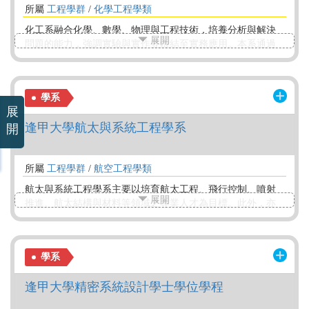
所屬
工程學群
/
化學工程學類
化工系融合化學、數學、物理與工程技術，培養分析與解決
展開
問題的能力，強調實驗與實作並鏈結至實務應用。本系通過
IEET認證，採用CDIO創新教學，強化邏輯思考與團隊合作，
培養具競爭力的工程人才。課程涵蓋四大領域：1.先進化材；
2.光電與半導體；3.生化生醫；4.綠色製程與能源。本系成立
學系
超過50年，培育逾5千名畢業生，近10年來超過60%畢業生投
展
身半導體、光電等電子製造相關產業，發揮關鍵作用，促進
逢甲大學航太與系統工程學系
產業升級
開
所屬
工程學群
/
航空工程學類
航太與系統工程學系主要以培育航太工程、飛行控制、噴射
展開
推進、航太結構與材料等領域之專業人才為目標。此外，亦
針對電腦輔助工程分析與設計、尖端材料、半導體封裝、雷
達吸波材料、無人載具、渦輪/衝壓引擎、智慧機械、民航飛
行、系統工程等次領域培養專業之人才，並以訓練學生具獨
學系
立思考及分析與解決問題之能力為目標，為下一個世代的航
太國防產業發展培育出適當的人才，航太系的畢業生在就業
逢甲大學精密系統設計學士學位學程
市場上具有相當競爭力。