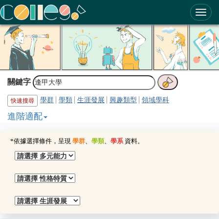
ColleGo! 大學選才與高中育才輔助系統
關鍵字
學群
學類
生涯發展
興趣類型
領域學科
快速搜尋
進階適配
*依據選擇條件，呈現
學群
、
學類
、
學系
資料。