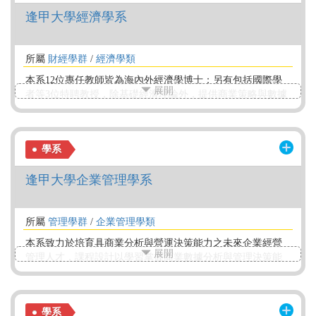
進行跨系修課，提供學生就業或深造諮詢，確保在校學習多
逢甲大學經濟學系
樣與彈性，因應瞬息萬變的網路通訊時代。
所屬
財經學群
/
經濟學類
本系12位專任教師皆為海內外經濟學博士；另有包括國際學
展開
者等3位特聘教授，除基礎經濟理論外，提供商業策略與數據
分析、資料科學與金融科技與永續經濟三大領域實務應用課
程。系友會組織「逢甲經濟人協會」，提供獎學金、企業運
作實務與金融操作實務課程，為學弟妹提供就業、實習與產
學系
業研究之諮詢服務。學校提供國際壯遊、國際交換、證照獎
勵、4+1碩士方案、企業實習等。
逢甲大學企業管理學系
所屬
管理學群
/
企業管理學類
本系致力於培育具商業分析與營運決策能力之未來企業經營
展開
管理人才，課程設計以學習掌握商業數據分析與管理決策能
力為基礎，並透過產業實習與交流提升同學就業實力。
學系