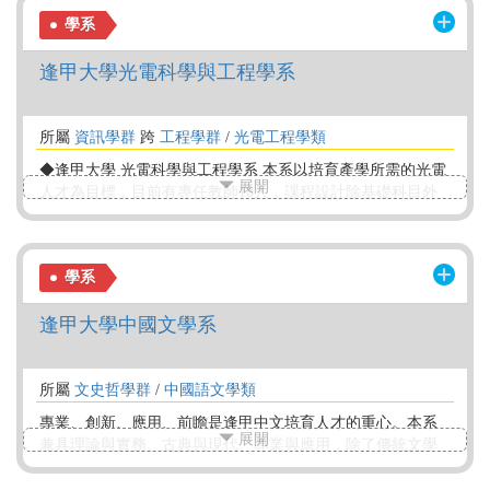
領域涵蓋政府機構、環境顧問與工程、檢測、製造業及光電
學系
半導體業。2025年加入環境部國家環境研究院發起的「淨零
綠領人才培育聯盟」，推動碳管理專業課程，培育學生成為
逢甲大學光電科學與工程學系
企業未來搶手之綠領人才。
所屬
資訊學群
跨
工程學群
/
光電工程學類
◆逢甲大學 光電科學與工程學系 本系以培育產學所需的光電
展開
人才為目標，目前有專任教師18人，課程設計除基礎科目外
還強調工程應用，涵蓋了光學、電子學、半導體與數位技
術。除此之外本系教學實驗設備完善，並百分之百提供學生
專題實作、出國交換和企業實習的機會，提升就業競爭力。
學系
畢業生除繼續深造外，餘幾乎都在半導體或光電相關產業就
職。
逢甲大學中國文學系
所屬
文史哲學群
/
中國語文學類
專業、創新、應用、前瞻是逢甲中文培育人才的重心。本系
展開
兼具理論與實務、古典與現代、專業與應用，除了傳統文學
底蘊、專業中文素養之外，結合科技與人文，輔導學生培養
相關的職場技能。尤其重視培育具備團隊合作、設計思考，