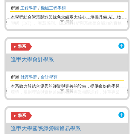
所屬
工程學群
/
機械工程學類
本學程結合智慧製造與綠色永續兩大核心，培養具備 AI、物
展開
聯網（IoT）、智慧感測、碳足跡分析與系統整合能力的實務
型工程專才。課程全面導入 CDIO（構思、設計、實作、操
作）工程教育模式與 PBL（專題導向學習），強調理論與實
務並重，協助學生在在學期間即與產業接軌。
學系
逢甲大學會計學系
所屬
財經學群
/
會計學類
本系致力於結合優秀的師資與完善的設備，提供良好的學習
展開
環境，規劃理論與實務兼備的會計專業相關課程，注重專業
基礎核心能力與會計實務知能的培育，並強調優質人格的訓
練及培養獨立思考與分析判斷的能力。 本系設置「財團法人
逢甲會計教育基金會」，以培育研究人才及獎助研究工作，
學系
基金會成立至今獎掖後學無數。 本系發行「會計與公司治
理」學術期刊，為國內唯一以探討會計與公司治理為主之學
逢甲大學國際經營與貿易學系
術期刊，深獲學術界的重視。