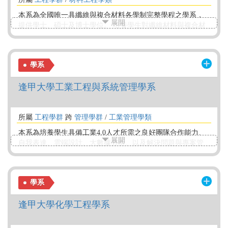
本系為全國唯一具纖維與複合材料各學制完整學程之學系，
展開
提供學士、碩士及博士學位。 培養學生對纖維材料與複合材
料基礎教育與獨立進行專題研究之能力，引領學生自我學習
及團隊合作精神。秉持優良傳統指導學生製作大學部個人專
題，以培養學生具備資料蒐集、規劃、執行工程專題全製程
學系
分析與撰寫專題報告之能力。本系自創系即著重於「產業用
紡織品」的原材料功能性及因應客製化的加工技術開發！
逢甲大學工業工程與系統管理學系
所屬
工程學群
跨
管理學群
/
工業管理學類
本系為培養學生具備工業4.0人才所需之良好團隊合作能力、
展開
自我表達、雲端設計、大數據分析、以及解決問題與專案管
理能力，因此本系課程規劃與設計目標為應用模組化的課程
設計，搭配構思 (Conceive)、設計 (Design)、、實施
(Implement)、操作 (Operate)（合稱 CDIO） 實行聯貫性三大
學系
專題，整合統計、數據科學與管理實務課程，以系統化地培
育學生專業核心能力。
逢甲大學化學工程學系