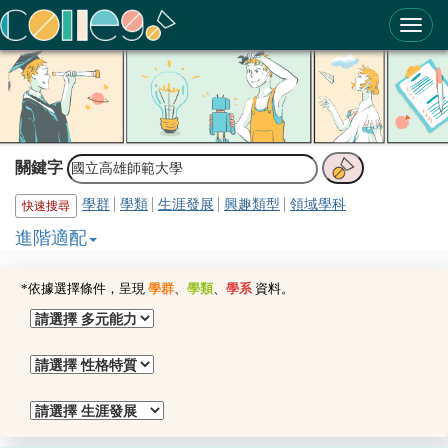
ColleGo! 大學選才與高中育才輔助系統
關鍵字
學群
學類
生涯發展
興趣類型
領域學科
快速搜尋
進階適配
*依據選擇條件，呈現
學群
、
學類
、
學系
資料。