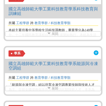
國立高雄師範大學工業科技教育學系科技教育與
訓練組
所屬
工程學群
跨
教育學群
/
科技教育學類
本組主要培養中等學校生活科技課教師，畢業學分為148學
展開
分。十二年國民教育課程自107學年度開始執行。本組為生活
科技科師資的師資培育單位。本組每位學生均為師培生，除
大學共同必修28學分、學系共同必修49學分外，仍需修習教
育學分必修27學分、科技教育與訓練必修27學分，共必修132
學系
學分。修習本組課程可取得生活科技科專業學分認證，再經
教育實習與教師檢定後，即可取得生活科技科合格師資，得
國立高雄師範大學工業科技教育學系能源與冷凍
以參加教師甄選。
空調組
所屬
工程學群
跨
教育學群
/
科技教育學類
「能源與冷凍空調」組以培育冷凍空調專業技師與技術人才
展開
為主。目前全國僅兩個系所具備培訓此類技術人才，本系為
研究型大學唯一設組專門培育單位。面對科技社會，生活環
境中不論是建築或生產加工保存運輸等，對冷凍空調的需求
不斷增加，尤其有效運用能源減少浪費更是現今科技社會所