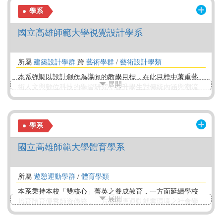
培養具藝術專業人才養成的課程與教學。畢業生除可以當美
學系
術老師外，未來可從事的工作主要有專業策展人、藝術行
政、藝術專業人才，例如插畫、媒體設計、空間設計、公共
國立高雄師範大學視覺設計學系
藝術等行業。
所屬
建築設計學群
跨
藝術學群
/
藝術設計學類
本系強調以設計創作為導向的教學目標，在此目標中著重藝
展開
術人文與數位科技的學習研究，提升學生對傳統內涵與潮流
時尚的掌握契機。並積極地與設計業界進行產學交流合作機
會，藉以增進學生的實務經驗，進而提升其設計水準與態
度。本系至外國舉行畢業交流展，曾至神戶藝術工科大學、
學系
廈門大學、韓國東國大學、日本大學、泰國曼谷藝術中心展
覽館bacc等地，增加學生國際視野及作品能見度。
國立高雄師範大學體育學系
所屬
遊憩運動學群
/
體育學類
本系秉持本校「雙核心」菁英之養成教育，一方面延續學校
展開
培育體育優秀師資傳統，一方面因應運動就業環境之社會變
遷，以多元特色系所發展，培育體育運動社會人才，發展成
為南部優質的一流體育師資及運動專業人才培育系所為目