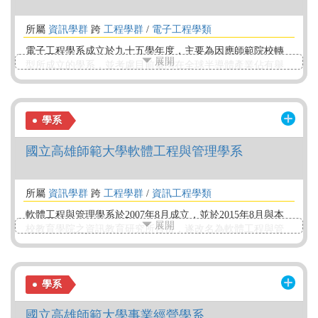
所屬
資訊學群
跨
工程學群
/
電子工程學類
電子工程學系成立於九十五學年度，主要為因應師範院校轉
展開
型所成立的學系，並考慮目前臺灣在全球半導體產業佔有舉
足輕重的地位，尤其晶圓代工、封測和 IC設計業更是全球排
名數一數二，但人才供應仍有很大缺口，因此配合現今產業
需求，本系教學與研究的方向涵蓋了近年來最熱門的半導體
學系
元件設計製造、微波元件與電路設計、積體電路(IC)與系統設
計等不同領域，旨在適才適教，培養適合各個領域的高端人
國立高雄師範大學軟體工程與管理學系
才。
所屬
資訊學群
跨
工程學群
/
資訊工程學類
軟體工程與管理學系於2007年8月成立，並於2015年8月與本
展開
校教育學院之資訊教育研究所合併，遂改名為軟體工程與管
理學系，以培養資訊軟體人才為目的。 除了以一般資訊科系
之計算機科學暨資訊工程技術為發展方向之外，同時訓練學
生具有紮實的軟體工程理論及團隊溝通與合作的能力，並將
學系
軟體工程管理投入特定應用領域，例如：電子商務、數位匯
流、寬頻網路、人工智慧、醫療資訊及多媒體等。
國立高雄師範大學事業經營學系