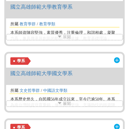
同時也協助同學配合校方姊妹校交換申請等，以兼顧學生需
國立高雄師範大學教育學系
求。
所屬
教育學群
/
教育學類
本系師資陣容堅強，素質優秀，注重倫理，和諧相處，凝聚
展開
力高，兼具傳承與創新的動能，並依據「教育基礎理論」、
「教育政策與行政」、「課程教學與媒體」及「心理輔導與
測統」等專長領域分組，含蓋周延。教師教學嚴謹，在教學
設施上亦頗為完善，並擁有國際知名質性研究軟體與師資；
學系
本系學生認真向學，實施家族制，學長姐導引提攜學弟妹，
在理論與實務上相互切磋觀摩，成效卓著，相關說明如附
國立高雄師範大學國文學系
件。
所屬
文史哲學群
/
中國語文學類
本系歷史悠久，自民國56年成立以來，至今已逾50年。本系
展開
為南台灣師資培育重鎮，擁有實力堅強、充滿熱忱的師資陣
容，專任教師共17人，均有博士學位，研究專精、教學認
真，是極佳的經師與人師。本系課程特色為理論與實用並
重、古典與現代兼顧，不但兼有一般綜合大學中文系的特
學系
色，更可修習教育學程以取得正式教師資格。