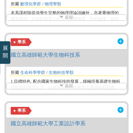
所屬
數理化學群
/
物理學類
本系課程除提供學生完整的物理理論訓練外，亦著重物理的
展開
應用實踐，目前的發展方向以半導體物理、奈米物理、超快
雷射光譜、高能物理，以及非線性動力學等領域為重點。 本
系教師學有專精，教學認真，與學生互動良好。街頭物理的
教學實驗室提供本系師生一個示範教學及做中學的良好場
學系
所。其他教學及研究實驗室也充分提供學生驗證和發揮所學
展
學理、精熟精密儀器的操作、獲得各種軟硬體的專門知識，
國立高雄師範大學生物科技系
作為往後就業或再深造的堅實基礎。
開
所屬
生命科學學群
/
生物科技學類
1.目標特色: 配合國家生物科技的發展，積極培養基礎生物科
展開
技師資與研究人才，以加強生物科技教育之基礎知能與推
廣。 2.課程特色: 本系課程設計方向，採植物暨微生物、生物
生醫及環境生物並列。課程內容以基礎與應用並重。課程教
授以課堂講述與實驗操作並行。
學系
國立高雄師範大學工業設計學系