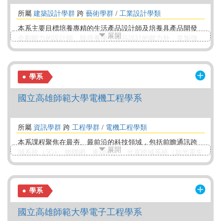
所屬
建築設計學群
跨
藝術學群
/
工業設計學類
本系主要目標培養專精的生活產品設計師及培養具產品開發
展開
企劃能力的設計師。除培養學生產品設計的能力外，並加強
學生產品創意思考、製造及行銷方面的能力，建構創新產品
的設計生產與行銷一貫，達到產品設計與開發整合，理論與
實務並重的科系特色。實務上也積極地與設計相關業界串接
學系
進行產學交流合作機會，藉以增進學生的實務體驗與經驗，
進而提升其設計水準與專業態度。
國立高雄師範大學電機工程學系
所屬
資訊學群
跨
工程學群
/
電機工程學類
本系課程聚焦在最夯、最前沿的科技領域，包括前瞻通訊跨
展開
域系統（5G+、物聯網、車聯網）、光電跨域系統（如光電生
醫應用）、數位電子電路設計、智慧控制系統、嵌入式系
統，以及計算機與人工智慧、智慧製造與半導體相關整合技
術。讓你不只學理論，更能親手做出真正好用、有影響力、
學系
能改變生活的智慧科技，站上未來產業的第一線。
國立高雄師範大學電子工程學系