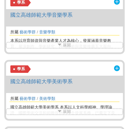
學系
面對與處理。本組主要培養冷凍空調專業技術人才，並提供
台灣南部地區技術型高中「冷凍空調科」畢業生專業進修管
國立高雄師範大學音樂學系
道.
所屬
藝術學群
/
音樂學類
本系以培育師資與音樂產業人才為核心，發展涵蓋音樂教
展開
育、展演創作、學術研究、跨域藝術與音樂推廣五大面向。
教育目標著重提升教學能力、展演水準、學術研究力與跨域
整合能力，並推動音樂社會服務，實踐大學社會責任。師資
來自歐美、日、澳等國名校，擁有豐富的演奏與研究經驗。
學系
校址鄰近高雄文化中心、衛武營及大東藝術文化中心，資源
豐沛、環境優越，是南部音樂教育與藝術推廣的重要據點。
國立高雄師範大學美術學系
所屬
藝術學群
/
美術學類
國立高雄師範大學美術學系 本系以人文科學精神、學理論
展開
證、國際學術交流和前瞻視野的理念發展系務，已奠定下良
好的教學口碑與學術研究基礎。 因應藝術、文化思潮的快速
變遷演變，在既有基礎上，改變原本師資培育的課程，強化