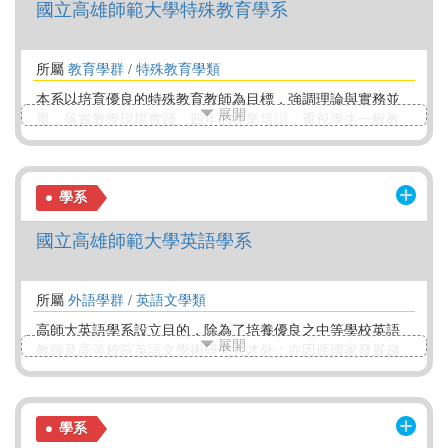
國立高雄師範大學特殊教育學系
修業年限及持續進修之途。
所屬
教育學群
/
特殊教育學類
本系以培育優良的特殊教育教師為目標，強調理論與實務並
展開
重，落實教學現場實踐。四年的專業培訓，重視學生一般教
育基本素養與特殊教育的專業知能。
學系
國立高雄師範大學英語學系
所屬
外語學群
/
英語文學類
高師大英語學系設立目的，除為了培養優良之中等學校英語
展開
教師及高等校院英語文學術研究人才外；亦因應國家發展趨
勢及需求，亦著重培植跨領域符合多元化社會之外語人才。
師資培育是英語系主核心外，亦提供學生多元發展的機會，
如協助申請校內輔系 雙主修外程；亦鼓勵同學參與第二外語
學系
課程、短期系列工作坊、校內超過19項之跨領域學分學程、