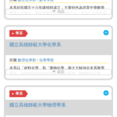
本系於民國五十六年建校時成立，主要特色為培育中學數學
展開
教育人才為主。每年招收兩班, 每班四十人，自九十五學年度
起改為「 【 師資培育 】 」(畢業學分含教育學分為156學分)
及「 應用數學組 【非師資培育】 」 ( 畢業學分不含教育學分
為128學分 ) 分流教學。「 應用數學組 」 學生如有意願參加
學系
本校師資培育中心之考試，通過後即可參與師資培育。歡迎
您加入高師大數學系行列
國立高雄師範大學化學系
所屬
數理化學群
/
化學學類
本系以「材料化學」和「藥物化學」兩大主軸強化本系教學
展開
研究，老師的研究包含特用化學品之開發、無機材料之開
發、奈米材料的製備、生物無機應用、藥物及生物分子分
析、抗癌藥物合成、中草藥萃取與鑑定等領域。除了傳授堅
實之基礎化學知識，結合嚴謹之實驗訓練，並參與專題研
學系
究，以培養研究能力及解決問題的能力。
國立高雄師範大學物理學系