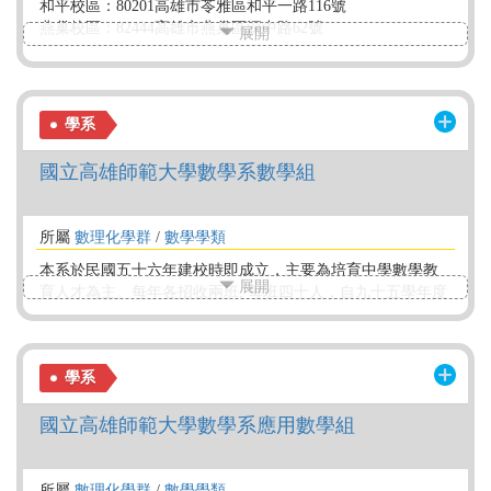
和平校區：80201高雄市苓雅區和平一路116號
燕巢校區：82444高雄市燕巢區深中路62號
展開
學系
國立高雄師範大學數學系數學組
所屬
數理化學群
/
數學學類
本系於民國五十六年建校時即成立，主要為培育中學數學教
展開
育人才為主。每年各招收兩班, 每班四十人，自九十五學年度
起改為「 【 師資培育 】 」(畢業學分含教育學分為156學分)
其中本系專業科目必修與選修學分總計至少達94學分，另「
應用數學組 【非師資培育】 」 ( 畢業學分不含教育學分為
學系
128學分 ) 分流教學。歡迎您加入高師大數學系行列。
國立高雄師範大學數學系應用數學組
所屬
數理化學群
/
數學學類