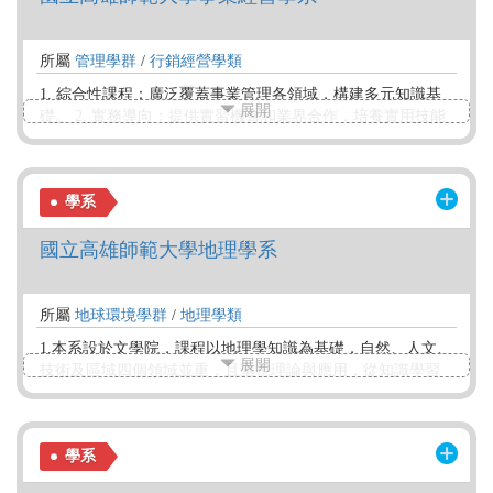
所屬
管理學群
/
行銷經營學類
1. 綜合性課程：廣泛覆蓋事業管理各領域，構建多元知識基
展開
礎。 2. 實務導向：提供實習機會和業界合作，培養實用技能
和經驗。 3. 國際化：國際交流機會，培養國際觀念和跨文化
溝通能力。 4. 創新與創業教育：強調創新思維，提供創業相
關課程和資源。 5. 專業師資：資深教授陣容，結合業界經
學系
驗，提供高品質指導。
國立高雄師範大學地理學系
所屬
地球環境學群
/
地理學類
1.本系設於文學院，課程以地理學知識為基礎，自然、人文、
展開
技術及區域四個領域並重，且重視理論與應用，從知識學習
到田野實察，形成系統性和綜合性的引導探究課程。2.本系教
師以所進行的學術研究，引導研究生進行論文研究，包含自
然和人文環境議題，因此提出許多地形演育、區域發展、地
學系
理教育、空間資訊、都市規劃和環境經營等研究成果，為本
系勤耕的展現。3.本系設有一貫修讀學、碩士學位，提供縮短