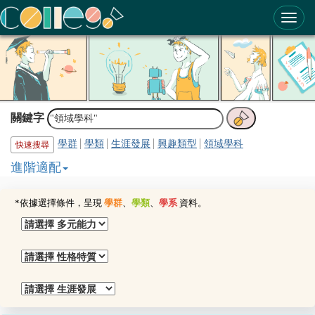
ColleGo! 大學選才與高中育才輔助系統
關鍵字
學群
學類
生涯發展
興趣類型
領域學科
快速搜尋
進階適配
*依據選擇條件，呈現
學群
、
學類
、
學系
資料。