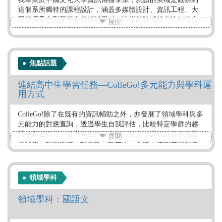
這個系所獨特的課程設計，涵蓋多媒體設計、資訊工程、大
眾傳播及色彩學等多個領域學科，這樣的跨域組合恰好符合
展開
我對自己未來發展的期許──成為一位具備各種技能的「通
才」。
作者：中國文化大學資訊傳播學系系友 茅頓
焦點話題
標籤：
連結高中生學習任務—ColleGo!多元能力與學科運
職場人士
資訊學群
大眾傳播學群
職場經驗談
用方式
ColleGo!除了在既有的資訊輔助之外，亦發展了領域學科與多
元能力的對應查詢，透過學生自我評估，比較特定學群的趨
勢線型差異等，引導學生們投入既有的必修課程以及多元選
展開
修課程、探索學群、培養多元能力等，並將上述的歷程製作
成學習檔案。
作者：ColleGo!大學選才與高中育才輔助系統
領域學科
標籤：
領域學科：國語文
ColleGo!運用