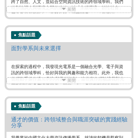
跨了自然、人文，並結合空間資訊技術的跨領域學科。我們
特別強調人與環境之間的連結，以「永續環境、韌性社會」
展開
做為系發展的核心，並聚焦於「環境變遷」、「災害治
理」、「空間數據」、「都市人文」和「綠色產業」五大領
域，強化地理知識在氣候變遷、防災應用、都市發展與大學
社會責任的核心價值，期盼能培育出具備解決人與環境議題
焦點話題
的地理人才。
面對學系與未來選擇
作者：國立彰化師範大學地理學系 涂建翊教授
標籤：
校系介紹
大學教授
地球環境學群
在探索的過程中，我發現光電系是一個融合光學、電子與資
訊的跨領域學科，恰好與我的興趣和能力相符。此外，我也
曾經動手操作過3D列印與雷射切割，這些實作經驗讓我對光
展開
電相關技術產生濃厚興趣。因此，在一連串的探索過程中，
我最終選擇就讀光電工程系。
作者：逢甲大學光電科學與工程學系 陳安妮同學
焦點話題
標籤：
通才的價值：跨領域整合與職涯突破的實踐經驗
選系二三事
大學學生
工程學群
資訊學群
分享
我畢業於中國文化大學資訊傳播學系，就讀的契機是觀察到