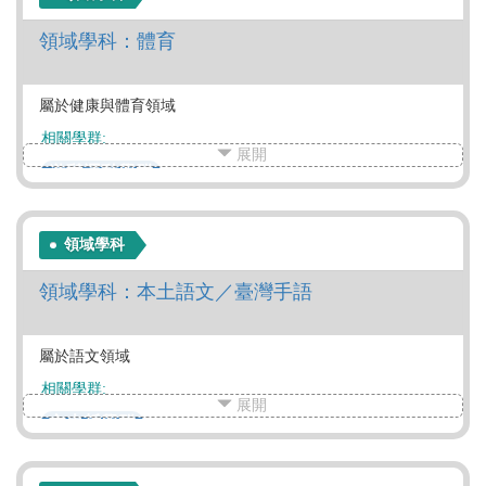
社會心理學群
大眾傳播學群
外語學群
文史哲學群
教育學群
法政學群
管理學群
領域學科：體育
財經學群
遊憩運動學群
屬於健康與體育領域
相關學群:
展開
遊憩運動學群
領域學科
領域學科：本土語文／臺灣手語
屬於語文領域
相關學群:
展開
文史哲學群