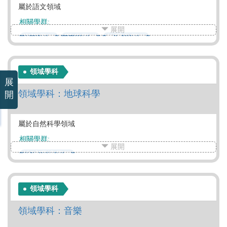
屬於語文領域
相關學群:
展開
資訊學群
工程學群
數理化學群
醫藥衛生學群
生命科學學群
生物資源學群
建築設計學群
藝術學群
社會心理學群
領域學科
大眾傳播學群
外語學群
文史哲學群
展
教育學群
法政學群
管理學群
財經學群
領域學科：地球科學
開
遊憩運動學群
屬於自然科學領域
相關學群:
展開
地球環境學群
領域學科
領域學科：音樂