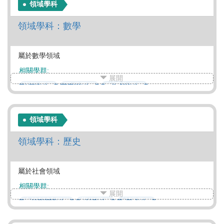
領域學科
領域學科：數學
屬於數學領域
相關學群:
展開
資訊學群
工程學群
數理化學群
醫藥衛生學群
生命科學學群
生物資源學群
地球環境學群
社會心理學群
教育學群
領域學科
法政學群
管理學群
財經學群
領域學科：歷史
屬於社會領域
相關學群:
展開
建築設計學群
藝術學群
外語學群
文史哲學群
法政學群