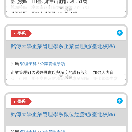
臺北校區：111臺北市中山北路五段 250 號
桃園校區：桃園市龜山區大同里德明路 5 號
展開
基河校區：臺北市基河路 130 號 3 樓
金門校區：金門縣金沙鎮德明路105 號
學系
銘傳大學企業管理學系企業管理組(臺北校區)
所屬
管理學群
/
企業管理學類
企業管理組透過兼具廣度與深度的課程設計，加強人力資
展開
源、行銷、電子商務及財務管理等專業知識，並帶領學生參
加競賽及企業參訪，提升就業競爭力。此外結合職涯課程，
進行職涯發展、實習等出路管理，以培養具國際觀之專業與
整合能力的企業經理人才。
學系
銘傳大學企業管理學系數位經營組(臺北校區)
所屬
管理學群
/
企業管理學類