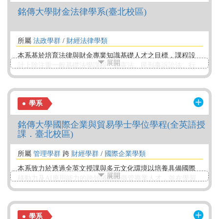
銘傳大學財金法律學系(臺北校區)
所屬
法政學群
/
財經法律學類
本系基於培育法律與財金專業知識基礎人才之目標，課程設
展開
計上除注重一般基礎法學課程，如憲法、民刑事訴訟法、行
政法、商事法外，並重視財務金融法律之獨特專業的法學領
域課程，如證券交易法、期貨交易法、金融法規及租稅法規
及洗錢防制等，與財金專業學科如財務管理、財報分析、貨
學系
幣銀行學等課程。
銘傳大學國際企業與貿易學士學位學程(全英語授
課．臺北校區)
所屬
管理學群
跨
財經學群
/
國際企業學類
本系致力於透過全英文授課與多元文化環境以培養具備國際
展開
移動力及AI應用能力的跨領域國際商管專業人才，並在學習
過程中融合永續發展目標的理念與實踐。本系的特色發展如
下: 1.亞洲第一所美國認證大學 2.全英文授課與中外籍教師提
供國際化學習環境 3.人工智慧應用及跨領域整合課程以培養
學系
多元商管專才 4.與多所姊妹校簽訂雙學位/ 交換生計畫 5.境內