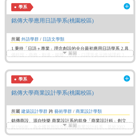
英語教學、雙語教育等專業英語人才。本系亦有招收國際
學系
生，課程多以英語授課。
銘傳大學應用日語學系(桃園校區)
所屬
外語學群
/
日語文學類
1.秉持「日語＋專業」理念創設的全台最初應用日語學系 2.具
展開
備科技・商務・動漫・媒體・導覽・口譯等多元跨域課程 3.
赴日交換留學1年或申請產業能率大學雙聯學位留學2年 4.國
內外企業實習（不限年級） 5.移地教學（日本踏查、滑雪和
暑期研修團等） 6.似鳥國際獎學金和其他獎助學金。 7.情境
學系
化教學環境（茶道文化和商業文化、口譯教室等） 8.日語配
音與日語演講等全國性比賽常勝軍
銘傳大學商業設計學系(桃園校區)
所屬
建築設計學群
跨
藝術學群
/
商業設計學類
銘傳商設、源自快樂 商業設計系的前身「商業設計科」創立
展開
於1966年，為全國首所設立的大專商業設計科系，並於2002
年設立碩士班。課程內容著重於「人文藝術」、「設計創
新」與「數位科技」的融合，旨在培養具備工作倫理、創新