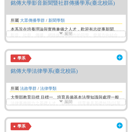
銘傳大學影音新聞暨社群傳播學系(臺北校區)
所屬
大眾傳播學群
/
新聞學類
本系旨在培養理論與實務兼備之人才，歡迎有志從事新聞、
展開
影音、社群、傳播、網路媒體等工作的同學。發展方向結合
數位匯流、媒體整合、內容企劃與展望全球視野的新聞與新
媒體。 本系培養學生目標有三：一、培訓新聞傳播人才，文
字、影音與新媒體技能兼具快手；二、培養數位匯流、媒體
學系
整合企劃人才，策畫與行銷高手；三、培養具國際視野的新
聞人才，能跨國溝通與策展能手。
銘傳大學法律學系(臺北校區)
所屬
法政學群
/
法律學類
大學部教育目標 目標一、培育具備基本法學知識與處理一般
展開
法律事務能力之基礎人才。 目標二、培育兼具基礎外語(以英
文為主)、資訊處理能力之法律人。 目標三、培育兼具人文素
養、專業倫理、獨立思考及具服務熱忱之法律人。
學系