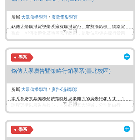
所屬
大眾傳播學群
/
廣電電影學類
銘傳大學廣播電視學系擁有廣播電台、虛擬攝影棚、網路電
展開
視台、AI傳播孵化基地等教學設備，是數位影像與流行音樂
的人才重鎮。教學內容以實戰出發，培育同學掌握劇情片、
紀錄片、電視節目、網路直播、廣播節目、流行音樂、虛擬
網紅、大數據分析、大型體育賽事轉播等項目，要求同學運
學系
用各種媒體說好故事且具備市場分析能力。
銘傳大學廣告暨策略行銷學系(臺北校區)
所屬
大眾傳播學群
/
廣告公關學類
本系為培養具備跨領域策略性思考能力的廣告行銷人才。 1..
展開
課程架構以廣告為核心，向外延伸五大領域，分別是由行
銷、公關、品牌、創意及消費者洞悉的角度來設計相關課
程。 2.專業、跨領域師資團隊，引領學生藉由兩兩或多元相
關領域課程間的交互學習，培養「品牌行銷與溝通」、「廣
學系
告創造與想像力開發」、「視覺傳播與敘事設計」、「數位
應用與社群經營」能力。