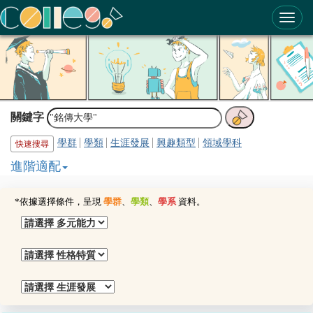
ColleGo! 大學選才與高中育才輔助系統
關鍵字
學群
學類
生涯發展
興趣類型
領域學科
快速搜尋
進階適配
*依據選擇條件，呈現
學群
、
學類
、
學系
資料。