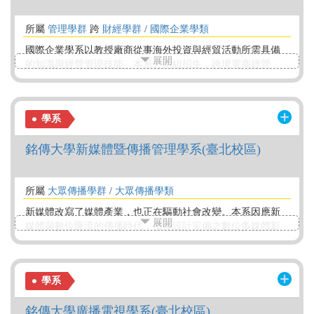
所屬
管理學群
跨
財經學群
/
國際企業學類
國際企業學系以教授廠商從事海外投資與經貿活動所需具備
展開
的知識與經營管理技能。本系分兩組招生，跨境電商經營
組、外貿行銷管理組。在國際貿易基礎下，分別強調跨境電
商經營、國際行銷管理等相關專業課程。
學系
銘傳大學新媒體暨傳播管理學系(臺北校區)
所屬
大眾傳播學群
/
大眾傳播學類
新媒體改寫了媒體產業，也正在驅動社會改變。本系因應新
展開
媒體與數位匯流的傳播時代，積極設計完備之數位多媒體影
音傳播教育，以培養傳播媒體事業全方位之多元管理人才。
本系設有數位媒體傳播中心，讓學生能在校期間就與業界結
合，學用合一，並進行跨領域之整合與相互支援，提供優良
學系
學習環境。 請參考本系網址 https://nmca.mcu.edu.tw/
銘傳大學廣播電視學系(臺北校區)