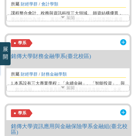
所屬
財經學群
/
會計學類
課程整合會計、稅務與資訊科技三大領域。 師資結構優異，
展開
專任教師均為博士。 重視學生科研能力，科技部專題計畫通
過件數財會類名列前茅，並連續兩年獲得研究創作獎。 溝通
理論實務，高年級選修課程實務與實作導向，多門課程由會
計師講授。 落實產學合一，已與多家會計師務所進行企業實
學系
習課程，增加學生就業競爭力。
展
銘傳大學財務金融學系(臺北校區)
開
所屬
財經學群
/
財務金融學類
1.本系設有三大專業學程：「永續金融」、「智能投資」、與
展開
「數位金融」，以培養具國際視野及與時俱進能力的「未來
金融家」為宗旨。 2.具有完整的專業財金教學系統，如「虛
擬金融交易實驗室」及「金融科技人才培育實驗室」，結合
理論與實務教學強化學生實戰能力。 3.提供企業實習、國際
學系
交流及五年一貫升學研究所，讓學生擁有更多元的學習選擇
與國際化視野。
銘傳大學資訊應用與金融保險學系金融組(臺北校
區)