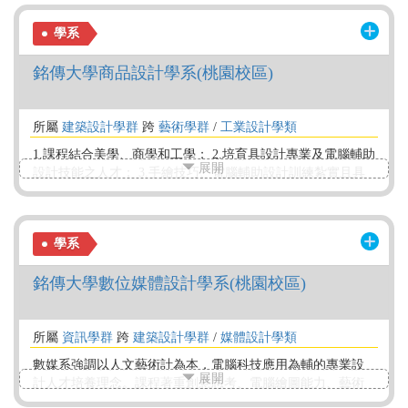
思維、國際視野及專業能力的優秀商業設計人才，並透過國
學系
際競賽、移地教學、產學合作等多元學習的管道，建立具有
無可取代價值的專業定位。
銘傳大學商品設計學系(桃園校區)
所屬
建築設計學群
跨
藝術學群
/
工業設計學類
1.課程結合美學、商學和工學； 2.培育具設計專業及電腦輔助
展開
設計技能之人才； 3.手繪技巧、電腦輔助設計訓練紮實且具
實用性，學生畢業後可立即投入職場； 4.擁有國際化與資訊
化的教學環境； 5.以具有人文素養特質(第一類組)之學生為主
要招生對象，給予跨足產品設計領域之學習機會。
學系
銘傳大學數位媒體設計學系(桃園校區)
所屬
資訊學群
跨
建築設計學群
/
媒體設計學類
數媒系強調以人文藝術計為本，電腦科技應用為輔的專業設
展開
計人才培養理念。課程著重創意思考、電腦繪圖能力、藝術
媒材、電腦科技運用及數位音樂合成能力養成；同時也整合