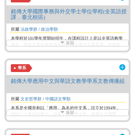
外企業實習與產學合作 6.永續發展教育之實踐
銘傳大學國際事務與外交學士學位學程(全英語授
課．臺北校區)
所屬
法政學群
/
政治學類
本學程於101學年度開始招生，在課程設計上是以全英語教學
展開
為主，學生主要分為本地生與外籍生兩大主要來源。本地生
係以參加大學多元入學相關考試順利錄取的本地生；外籍生
則以外部招生為主。 本學程為順應國內不斷追求國際化與全
球化的時代趨勢，並自我期許率先邁向「校園國際化」之願
學系
景，秉承創校「理論與實務並重」理念，希望能在諸多國內
大學院校，政治與國際
銘傳大學應用中文與華語文教學學系文教傳播組
所屬
文史哲學群
/
中國語文學類
本系是全國首創以「應用」為名的中文系，設立於1994年。
展開
經由三十多年的努力，目前不僅有學士班、商務中文國際
班、碩士班、博士班，還有美國校區的華語文教學學位學
程，學制完備，面向全球。 學士班以培養國內中等教育(高
中、國中)國文師資、對外華語師資、作文師資、國學師資、