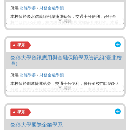
所屬
財經學群
/
財務金融學類
本校位於淡水信義線劍潭捷運站旁，交通十分便利，步行至
展開
校門口約3~5分鐘，校內設有接駁車與電梯提升便利性。本系
具以下特色： 1.全國唯一通過MSCHE和AACSB雙重認證的學
系 ；2.國際化與資訊化的教學環境；3.暑期及7+1多元管道實
習，系友眾多且評價高，學生容易就業；4.著重基礎專業知識
學系
及技能的培養，兼顧理論與實務。本組特色是培養全方位金
融與保險相關知識運用、商品規劃分析及行銷管理能力的人
銘傳大學資訊應用與金融保險學系資訊組(臺北校
才 。
區)
所屬
財經學群
/
財務金融學類
本校位於劍潭捷運站旁，交通十分便利，步行至校門口約3~5
展開
分鐘，校內設有接駁車與電梯提升便利性。本系具有以下特
色: 1.全國唯一通過美國認證大學之系所 2.國際化與資訊化的
教學環境 3.暑期&7+1實習 4.著重基礎專業及資訊應用的能力
訓練 《遠見雜誌》公布「2025企業最愛大學生調查」最新榜
學系
單，以商管起家的銘傳大學在金融業表現亮眼，榮獲私校第
一，成為企業最愛的金融人才培育搖籃。
銘傳大學國際企業學系