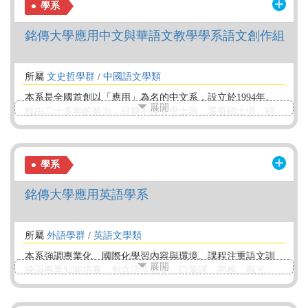
學系
文學創作、文學傳播、文學研發、圖文編輯、新聞記者、AI
研創協作者等文教與文創人才為主。
銘傳大學應用中文與華語文教學學系語文創作組
所屬
文史哲學群
/
中國語文學類
本系是全國首創以「應用」為名的中文系，設立於1994年。
展開
經由二十多年的努力，目前不僅有學士班，還有碩士班、碩
專班、博士班，學制完備。 學士班以培養國內中等教育國文
師資、作文師資、對外華語師資、國學師資等文教人才；與
文學藝術創作、文學傳播、文學研發等實務人才為主。
學系
銘傳大學應用英語學系
所屬
外語學群
/
英語文學類
本系強調專業化、國際化學習內容與環境。課程注重語文訓
展開
練與專業知能培養，包含語言教學、口筆譯、商務、觀光、
科技應用、專業實習，及海外移地教學等課程，並結合中學
師資培育學程，培養商管、旅行業、會議展覽、科技應用、