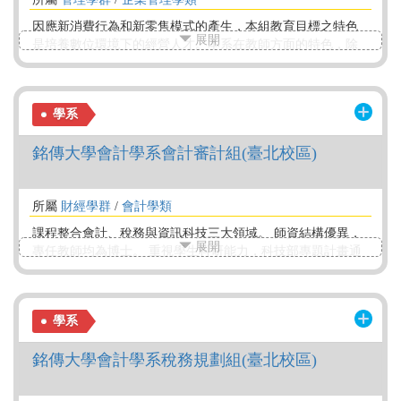
因應新消費行為和新零售模式的產生，本組教育目標之特色
展開
是培養數位環境下的經營人才。本系在教師方面的特色，除
企管專業教師之外，亦擁有電商實務界之師資，特別是數位
行銷師資。設備特色，除專業電腦教室外，亦特別建置數位
行銷實驗室與物流實驗室。教學方法特色，秉持做中學、學
學系
中做之理念，結合產學強調實作。
銘傳大學會計學系會計審計組(臺北校區)
所屬
財經學群
/
會計學類
課程整合會計、稅務與資訊科技三大領域。 師資結構優異，
展開
專任教師均為博士。 重視學生科研能力，科技部專題計畫通
過件數財會類名列前茅，並連續兩年獲得研究創作獎。 溝通
理論實務，高年級選修課程實務與實作導向，多門課程由會
計師講授。 落實產學合一，已與多家會計師務所進行企業實
學系
習課程，增加學生就業競爭力。
銘傳大學會計學系稅務規劃組(臺北校區)