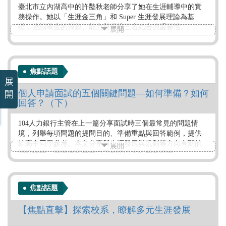
臺北市立內湖高中的許豔秋老師分享了她在生涯輔導中的實
務操作。她以「生涯金三角」和 Super 生涯發展理論為基
礎，強調學生的興趣、能力與環境三者結合的重要性。
展開
作者：ColleGo!大學選才與高中育才輔助系統
標籤：
焦點話題
ColleGo!運用
高中老師
ColleGo!活動
展
個人申請面試的五個關鍵問題—如何準備？如何
開
回答？（下）
104人力銀行主管在上一篇分享面試時三個最常見的問題情
境，列舉每項問題的提問目的、準備重點與回答範例，提供
給高中同學參考。本文分享與生涯發展與規劃等方向有關的
展開
問題情境，同學們可根據自己的現況進行應答調整。
作者：104社會企業處副總、師大及中央大學兼任助理教授，
政大心理學博士 王榮春
焦點話題
標籤：
【焦點直擊】探索校系，瞭解多元生涯發展
大學教授
申請入學