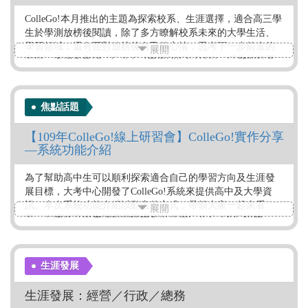
ColleGo!本月推出的主題為探索校系、生涯選擇，適合高三學
生於學測放榜後閱讀，除了多方瞭解校系未來的大學生活、
學習領域，還有面對放榜後自己的心情，思考下一步前進的
展開
方向。本次也集錦「ColleGo!大學OPEN DAY!」活動的校系
影片，以及連結分享大考中心的專題文章，提供同學更多資
源釐清方向。
焦點話題
作者：ColleGo!大學選才與高中育才輔助系統
標籤：
【109年ColleGo!線上研習會】ColleGo!實作分享
—系統功能介紹
焦點直擊
為了幫助高中生可以順利探索適合自己的學習方向及生涯發
展目標，大考中心開發了ColleGo!系統來提供高中及大學資
訊。本次系統功能介紹以動畫的方式，帶領大家一起來看
展開
看，在哪些高中生涯探索情境可以使用ColleGo!進行協助。
作者：ColleGo!大學選才與高中育才輔助系統
標籤：
生涯發展
ColleGo!運用
生涯發展：經營／行政／總務