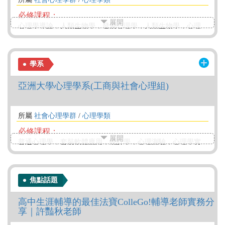
必修課程：
展開
心理學導論，人類生物學，發展心理學，人類生物學，心理
學研究法，生理心理學，心理測驗，生涯想像與探索，人類
學導論，心理教育統計，生涯發展與規劃，田野工作與民族
誌，社會心理學，未來趨勢與生涯實踐，認知心理學，專業
學系
實習，畢業專題研究
亞洲大學心理學系(工商與社會心理組)
特色課程：
生態心理學，植物的療癒力量，受苦與耹聽
所屬
社會心理學群
/
心理學類
必修課程：
展開
普通心理學，套裝軟體應用，統計學，心理測驗，心理學實
驗法，發展心理學，認知心理學，性格心理學，社會心理
學，研究方法，變態心理學，生理心理學，知覺心理學，畢
業專題一，畢業專題二，工商心理學導論，人力資源管理，
焦點話題
人力資源發展，組織心理學，消費科學與零售，職場健康與
發展，商務溝通與銷售，生涯發展與規劃
高中生涯輔導的最佳法寶ColleGo!輔導老師實務分
享｜許豔秋老師
特色課程：
生涯發展與規劃，消費心理學，工商心理學導論