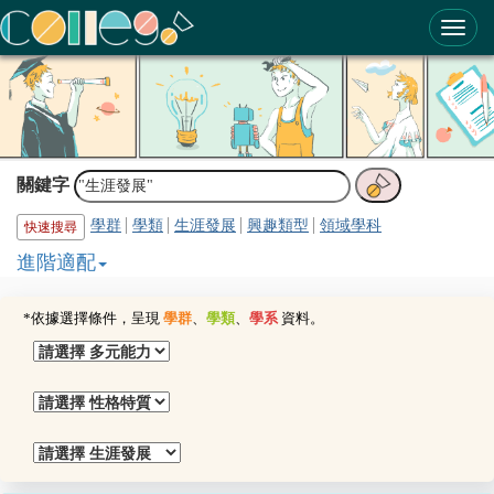
ColleGo! 大學選才與高中育才輔助系統
關鍵字
學群
學類
生涯發展
興趣類型
領域學科
快速搜尋
進階適配
*依據選擇條件，呈現
學群
、
學類
、
學系
資料。