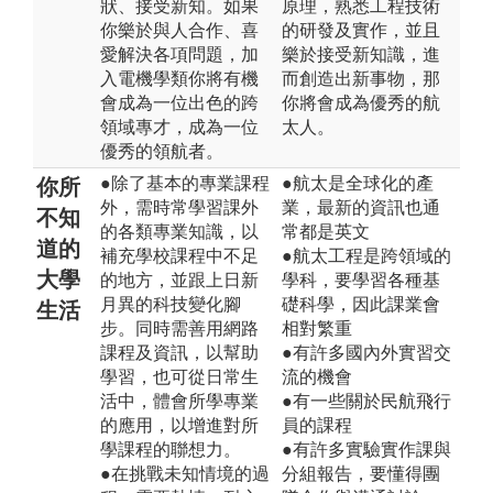
狀、接受新知。如果
原理，熟悉工程技術
你樂於與人合作、喜
的研發及實作，並且
愛解決各項問題，加
樂於接受新知識，進
入電機學類你將有機
而創造出新事物，那
會成為一位出色的跨
你將會成為優秀的航
領域專才，成為一位
太人。
優秀的領航者。
●除了基本的專業課程
●航太是全球化的產
你所
外，需時常學習課外
業，最新的資訊也通
不知
的各類專業知識，以
常都是英文
道的
補充學校課程中不足
●航太工程是跨領域的
大學
的地方，並跟上日新
學科，要學習各種基
月異的科技變化腳
礎科學，因此課業會
生活
步。同時需善用網路
相對繁重
課程及資訊，以幫助
●有許多國內外實習交
學習，也可從日常生
流的機會
活中，體會所學專業
●有一些關於民航飛行
的應用，以增進對所
員的課程
學課程的聯想力。
●有許多實驗實作課與
●在挑戰未知情境的過
分組報告，要懂得團