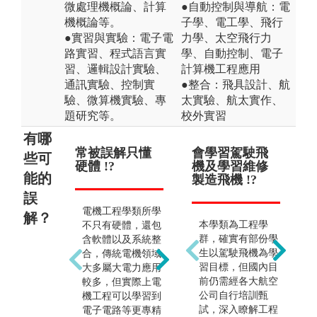
微處理機概論、計算
●自動控制與導航：電
機概論等。
子學、電工學、飛行
●實習與實驗：電子電
力學、太空飛行力
路實習、程式語言實
學、自動控制、電子
習、邏輯設計實驗、
計算機工程應用
通訊實驗、控制實
●整合：飛具設計、航
驗、微算機實驗、專
太實驗、航太實作、
題研究等。
校外實習
有哪
常被誤解只懂
女生不適合念
會學習駕駛飛
只
未
些可
硬體 !?
電機學類 !?
機及學習維修
或馬
只
能的
製造飛機 !?
司 
誤
電機工程學類所學
在電機應用領域包
電
解？
本學類為工程學
不只有硬體，還包
括的智慧機器人、
甚
群，確實有部份學
含軟體以及系統整
無人載具、AIoT雲
馬
生以駕駛飛機為學
合，傳統電機領域
端監控、綠能儲
能
習目標，但國內目
大多屬大電力應用
能、電源轉換器、
主
前仍需經各大航空
較多，但實際上電
APP應用、無線通
領
公司自行培訓甄
機工程可以學習到
訊等領域，學習方
發
試，深入瞭解工程
電子電路等更專精
面並不分男女。近
精