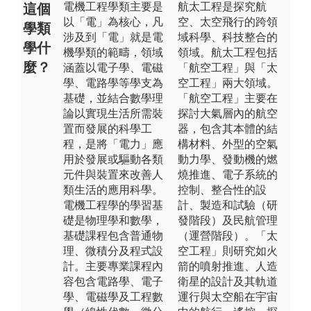
電機工程學類主要是
航太工程是探究航
這個
以「電」為核心，凡
空、太空飛行的跨領
學類
涉及到「電」就是電
域科學、科技整合的
學什
機學類的範疇，領域
領域。航太工程包括
麼？
涵蓋以電子學、電磁
「航空工程」與「太
學、電路學等學支為
空工程」兩大領域。
基礎，並結合數學理
「航空工程」主要在
論以實現生活所需裝
探討大氣層內的航空
置而發展的科學工
器，包含其本體的結
程，是將「電力」應
構材料、外型的空氣
用於發展或驅動各類
動力學、發動機的燃
元件與裝置來改善人
燒推進、電子系統的
類生活的應用科學。
控制、整合性的設
電機工程學的學習基
計、製造和試驗（研
礎是物理學和數學，
發階段）及民航管理
基礎課程包含普通物
（運營階段）。「太
理、微積分及程式設
空工程」則研究如火
計。主要專業課程內
箭的噴射推進、人造
容包含電路學、電子
衛星的設計及其軌道
學、電磁學及工程數
運行與太空船在宇宙