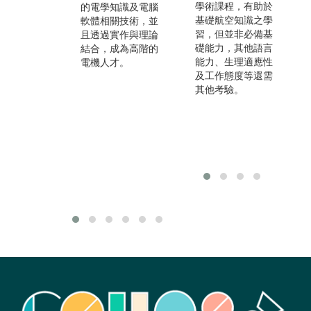
學術課程，有助於
的電學知識及電腦
年來，女生念電機
用
基礎航空知識之學
軟體相關技術，並
學類的人數不斷成
生
習，但並非必備基
且透過實作與理論
長，且表現也相當
或
礎能力，其他語言
結合，成為高階的
傑出。
能力、生理適應性
電機人才。
及工作態度等還需
其他考驗。