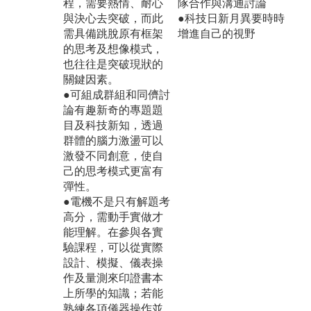
程，需要熱情、耐心
隊合作與溝通討論
與決心去突破，而此
●科技日新月異要時時
需具備跳脫原有框架
增進自己的視野
的思考及想像模式，
也往往是突破現狀的
關鍵因素。
●可組成群組和同儕討
論有趣新奇的專題題
目及科技新知，透過
群體的腦力激盪可以
激發不同創意，使自
己的思考模式更富有
彈性。
●電機不是只有解題考
高分，需動手實做才
能理解。在參與各實
驗課程，可以從實際
設計、模擬、儀表操
作及量測來印證書本
上所學的知識；若能
熟練各項儀器操作並