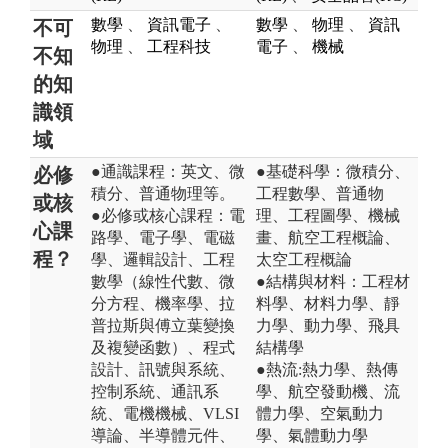
數學
、
資訊電子
、
數學
、
物理
、
資訊
不可
物理
、
工程科技
電子
、
機械
不知
的知
識領
域
●通識課程：英文、微
●基礎科學：微積分、
必修
積分、普通物理等。
工程數學、普通物
或核
●必修或核心課程：電
理、工程圖學、機械
心課
路學、電子學、電磁
畫、航空工程概論、
程？
學、邏輯設計、工程
太空工程概論
數學（線性代數、微
●結構與材料：工程材
分方程、機率學、拉
料學、材料力學、靜
普拉斯與傅立葉變換
力學、動力學、飛具
及複變函數）、程式
結構學
設計、訊號與系統、
●熱流:熱力學、熱傳
控制系統、通訊系
學、航空發動機、流
統、電機機械、VLSI
體力學、空氣動力
導論、半導體元件、
學、氣體動力學