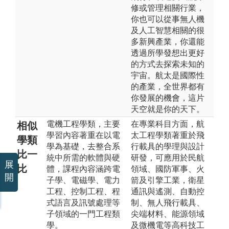
修或管理相關行業，
你也可以從事無人機
及人工智慧相關的很
多新興產業，你還能
透過所學發想出更好
的方式去探索未知的
宇宙。航太是國際性
的產業，全世界都有
你發展的機會，這片
天空就是你的天下。
電機工程學類，主要
在專業科目方面，航
相似
學習內容著重在以電
太工程學類著重於飛
學類
學為基礎，去整合系
行載具的學理與設計
比一
統中所需的軟體與硬
研發，可應用於民航
展
比
體，課程內容涵跨電
領域、國防軍事、火
開
子學、電磁學、電力
箭及引擎工業，衛星
工程、控制工程、程
通訊與遙測、自動控
式語言及訊號處理等
制、無人飛行載具、
子領域的一門工程類
尖端材料、能源領域
學。
及微機電等高科技工