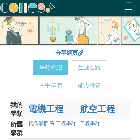
ColleGo! 大學選才與高中育才輔助系統
分享網頁
學類介紹
生涯進路
高中準備
能力特質
我的
電機工程
航空工程
學類
資訊
學群
跨
工程
學群
工程
學群
所屬
學群