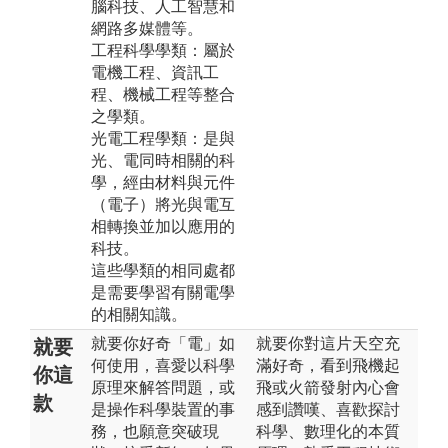
腦科技、人工智慧和
網路多媒體等。
工程科學學類：屬於
電機工程、資訊工
程、機械工程等整合
之學類。
光電工程學類：是與
光、電同時相關的科
學，經由材料與元件
（電子）將光與電互
相轉換並加以應用的
科技。
這些學類的相同處都
是需要學習有關電學
的相關知識。
就要你好奇「電」如
就要你對這片天空充
就要
何使用，喜愛以科學
滿好奇，看到飛機起
你這
原理來解答問題，或
飛或火箭發射內心會
款
是操作科學裝置的事
感到讚嘆、喜歡探討
務，也願意突破現
科學、數理化的本質