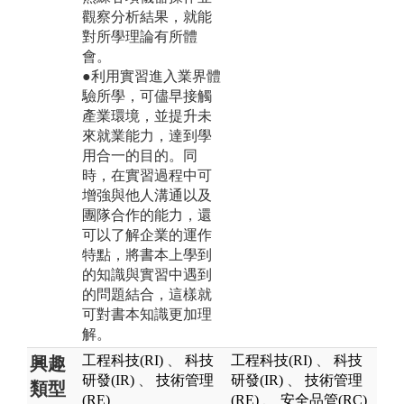
觀察分析結果，就能
對所學理論有所體
會。
●利用實習進入業界體
驗所學，可儘早接觸
產業環境，並提升未
來就業能力，達到學
用合一的目的。同
時，在實習過程中可
增強與他人溝通以及
團隊合作的能力，還
可以了解企業的運作
特點，將書本上學到
的知識與實習中遇到
的問題結合，這樣就
可對書本知識更加理
解。
工程科技(RI)
、
科技
工程科技(RI)
、
科技
興趣
研發(IR)
、
技術管理
研發(IR)
、
技術管理
類型
(RE)
(RE)
、
安全品管(RC)