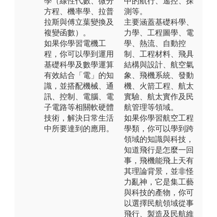
學（線性代數、微分
中的航行、遙控、探
方程、機率學、拉普
測等。
拉斯與傅立葉變換及
主要涵蓋基礎科學、
複變函數）。
力學、工程圖學、電
如果你學習電機工
學、熱流、自動控
程，你可以學到運用
制、工程材料、飛具
基礎科學及數學運算
結構與設計、航空氣
有效結合「電」的知
象、飛機系統、發動
識，並搭配機械、通
機、火箭工程、航太
訊、控制、電腦、電
實驗、航太實作及民
子電路等相關軟硬體
航管理等領域。
技術，解決日常生活
如果你學習航空工程
中所要達到的應用。
學類，你可以學到跨
領域的知識與科技，
知道飛行是怎麼一回
事，飛機能飛上天有
其理論背景，並非怪
力亂神，它是集工藝
與科技的產物，你可
以選擇民航領域從事
飛行、製造及民航維