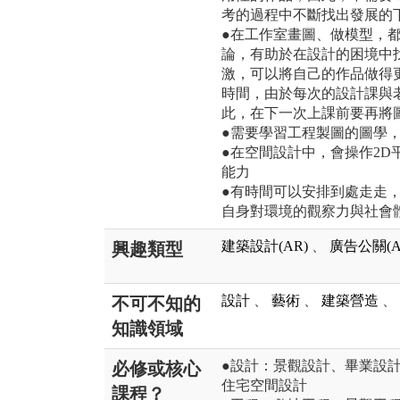
考的過程中不斷找出發展的
●在工作室畫圖、做模型，
論，有助於在設計的困境中
激，可以將自己的作品做得
時間，由於每次的設計課與
此，在下一次上課前要再將
●需要學習工程製圖的圖學
●在空間設計中，會操作2D
能力
●有時間可以安排到處走走
自身對環境的觀察力與社會
建築設計(AR)
、
廣告公關(A
興趣類型
設計
、
藝術
、
建築營造
、
不可不知的
知識領域
●設計：景觀設計、畢業設
必修或核心
住宅空間設計
課程？