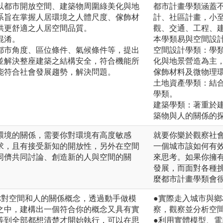
以都市開放空間、建築物周圍綠美化與地
都市計畫學類涵蓋
系旨在掌握人居環境之人體尺度、傢飾材
計、社區計畫，小
供更舒適之人居空間品質。
觀、交通、工程、
混淆。
本學類易與空間設
都市角度、區位條件、氣候條件等，提出
空間設計學類：學
並解決整座建築之結構安全，符合機能所
化與地景營造為主
能符合社會發展趨勢，解決問題。
傢飾材料及微物理
土地資產學類：結
學類。
建築學類：著重於
築物與人的關係的
環境的關係，需要你對環境有高度敏感
就要你樂於觀察社
求，且有接受新知的開放性，另外在空間
一個城市該如何有
同儕共同討論、創造新的人與空間的關
來思考。如果你擁
發展，而面對各種
麼都市計畫學類會
你對空間和人的關係概念，透過動手做模
●實際走入城市與
之中，建構出一個符合你的概念又具有實
察，觀察並分析空
等到全部都想清楚才開始執行，可以在思
●利用實體模型、電