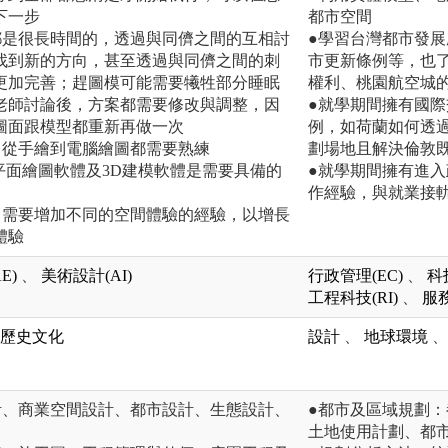
下一步
都市空間
都是很長時間的，透過與同儕之間的互相討
●學習台灣都市發
找到新的方向，甚至透過與同儕之間的刺
市更新條例等，也
更加完善；趕圖模可能需要犧牲部分睡眠
權利、桃園航空城
老師討論後，方案都需要修改與調整，因
●就學期間擁有國
圖面跟模型都重新再做一次
例，如荷蘭如何透
，從手繪到電腦繪圖都需要熟練
劃場地且解決倫敦
平面繪圖軟體及3D建模軟體是需要具備的
●就學期間擁有進
作經驗，與就業接
，需要增加不同的空間體驗的經驗，以增長
體驗
E)
、
美術設計(AI)
行政管理(EC)
、
科
工程科技(RI)
、
服務
歷史文化
設計
、
地球環境
、
計、商業空間設計、都市設計、生態設計、
●都市及區域規劃
土地使用計劃、都