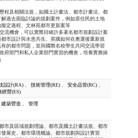
展歷程及相關法規，如國土計畫法、都市計畫法、都
了解過去面臨討論的規劃案件，例如原住民的土地
的擬定過程、文林苑都市更新案等
際交流機會，可以實際目睹許多著名都市規劃設計案
過都市設計與水患共生、英國如何在奧運後重新規
既有的都市問題，並與國際名校學生共同交流學習
入政府部門和私人企業部門實習的機會，培養實務操
軌
技設計(RA)
、
技術管理(RE)
、
安全品管(RC)
、
經營(ES)
建築營造
、
管理
：都市及區域規劃理論、都市及國土計畫法規、都市
市發展史、都市環境概論、都市規劃與設計實習