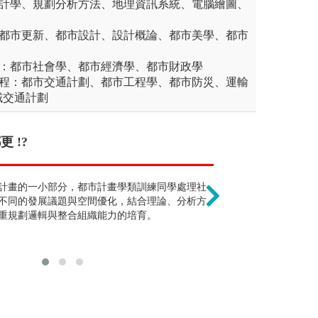
統計學、規劃分析方法、地理資訊系統、電腦繪圖、
：都市更新、都市設計、設計概論、都市美學、都市
會：都市社會學、都市經濟學、都市財政學
工程：都市交通計劃、都市工程學、都市防災、運輸
域交通計劃
 !?
要會畫圖 !?
都市計畫跟建築
的規劃與設計，從小尺度的社區公園到中
計畫的一小部分，都市計畫學類訓練同學處理社
需要二手資料分析、環境
都市計畫學類著
度的國家公園、國土計畫。植栽的設計與
不同的發展議題與空間優化，結合理論、分析方
眼界與知識才是最好的刺
同主題面向提供
，景觀設計最主要應用的元素即為植栽與
重規劃邏輯與整合組織能力的培育。
品的呈現技巧，並不是傳
內部空間機能配
外空間中，利用上述的元素創造出可以停
的，例如：素描、水彩、
的各種不同功能的景觀與空間。
牆、樓梯、窗、門、家具