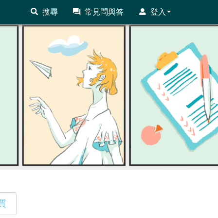
搜尋
常見問與答
登入
質