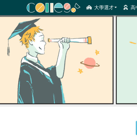
大學選才
高
ColleGo! 大學選才與高中育才輔助系統