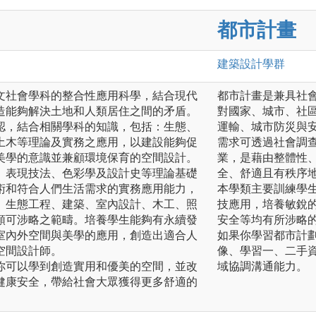
都市計畫
建築設計
學群
文社會學科的整合性應用科學，結合現代
都市計畫是兼具社
造能夠解決土地和人類居住之間的矛盾。
對國家、城市、社
認，結合相關學科的知識，包括：生態、
運輸、城市防災與
土木等理論及實務之應用，以建設能夠促
需求可透過社會調
美學的意識並兼顧環境保育的空間設計。
業，是藉由整體性
、表現技法、色彩學及設計史等理論基礎
全、舒適且有秩序
術和符合人們生活需求的實務應用能力，
本學類主要訓練學
、生態工程、建築、室內設計、木工、照
技應用，培養敏銳
類可涉略之範疇。培養學生能夠有永續發
安全等均有所涉略
室內外空間與美學的應用，創造出適合人
如果你學習都市計
空間設計師。
像、學習一、二手
你可以學到創造實用和優美的空間，並改
域協調溝通能力。
健康安全，帶給社會大眾獲得更多舒適的