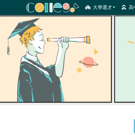
大學選才
高
ColleGo! 大學選才與高中育才輔助系統