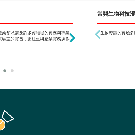
出路只有研究助理或業務
常與生物科技混淆
產業領域需要許多跨領域的實務與專業
本學類涵蓋食醫住行等多
生物資訊的實驗多
實驗室的實習，更注重與產業實務操作
食品廠或生技公司等食醫
產線製程研發、醫藥研發
理、臨床試驗、生技工程
資、專利智財、創投、甚