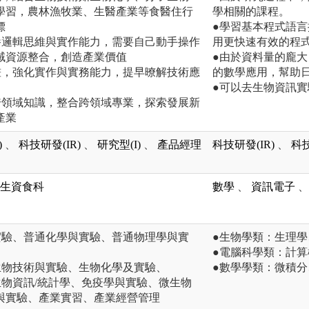
學習，農林漁牧業、生醫產業等食醫住行
學相關的課程。
標
●學習基本程式語
養邏輯思維與實作能力，需要自己動手操作
用更快速有效的程
域資源整合，創造產業價值
●由於資料量的龐
畫，強化實作與實務能力，提早暸解技術應
的數學應用，幫助
●可以去生物資訊
跨領域知識，整合跨領域專業，探索發展新
產業
)
、
科技研發(IR)
、
研究型(I)
、
產品經理
科技研發(IR)
、
科技
生資食科
數學
、
資訊電子
、
實驗、普通化學與實驗、普通物理學與實
●生物學類：生理
●電腦科學類：計
生物技術與實驗、生物化學及實驗、
●數學學類：微積
生物資訊/統計學、免疫學與實驗、微生物
與實驗、產業實習、產業經營管理