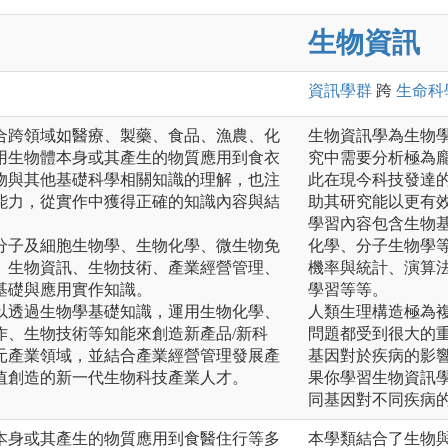
生物資訊
資訊
學群
跨
生命科
合跨領域如醫療、製藥、食品、漁農、化
生物資訊學為生物
用生物體本身或其產生的物質應用到食衣
究中需要分析極為
物與其他基礎科學相關知識的理解，也注
此在現今科技發達
能力，從實作中獲得正確的知識內容與結
助其研究能以更有
學習內容包含生物
分子及細胞生物學、生物化學、微生物免
化學、分子生物學
、生物資訊、生物技術、產業經營管理、
機率與統計、演算
基礎與應用實作知識。
學習等等。
以透過生物學基礎知識，運用生物化學、
人類生理構造極為
作、生物技術等知能來創造新產品/新科
問題都受到很大的
元產業領域，並結合產業經營管理發展產
基因對於疾病的影
值創造的新一代生物科技產業人才。
果你學習生物資訊
同基因對不同疾病
本身或其產生的物質應用到食醫住行等多
本學類結合了生物