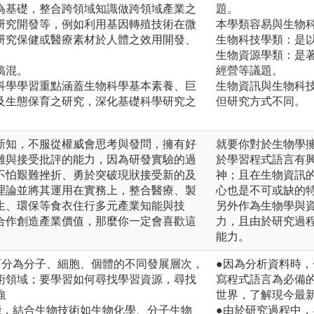
為基礎，整合跨領域知識做跨領域產業之
題。
研究開發等，例如利用基因轉殖技術在微
本學類容易與生物
研究保健或醫療素材於人體之效用開發、
生物科技學類：是
生物資源學類：是
搞混。
經營等議題。
科學學習重點涵蓋生物科學基本素養、巨
生物資訊與生物科
及生態保育之研究，深化基礎科學研究之
但研究方式不同。
新知，不服從權威會思考與發問，擁有好
就要你對於生物學
難與接受批評的能力，因為研發實驗的過
於學習程式語言有
不怕艱難挫折、勇於突破現狀接受新的及
神；且在生物資訊
理論並將其運用在實務上，整合醫療、製
心也是不可或缺的
生、環保等食衣住行多元產業知能與技
另外作為生物學與
合作創造產業價值，那麼你一定會喜歡這
力，且由於研究過
能力。
可分為分子、細胞、個體的不同發展層次，
●因為分析資料時
術領域；要學習如何尋找學習資源，尋找
寫程式語言為必備
強
世界，了解現今最
能，結合生物技術如生物化學、分子生物
●由於研究過程中