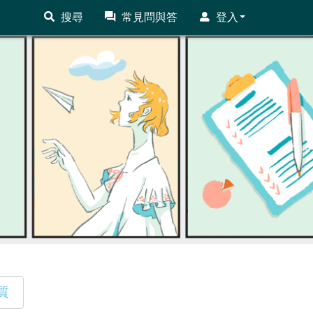
搜尋
常見問與答
登入
質