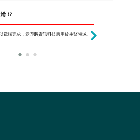
員 !?
 !?
需要學習艱深的
元產業領域，學生畢業後也可以在藥廠、
以電腦完成，意即將資訊科技應用於生醫領域。
著重資訊方法的
住行多元產業領域工作。畢業生還可從事
、食品分析研發外，也可從事產業經營管
或行銷業務等工作，更可以跨足生技投
至是輔導產業上市櫃的顧問等。