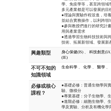
學、免疫學等，甚至跨領域
多元產業都是可以發展的目
●理論與實驗作程並進，培
並結合實務操作，以利跨領
●參與教授們進行的研究計
用與產業需求
●透過學習生物科技技術與
技術、拓展新領域、發展新
身心保健(IS)
、
科技創意(IA
興趣類型
(IE)
生命科學
、
化學
、
醫學
、
不可不知的
知識領域
●基礎必修：普通生物學與
必修或核心
驗、微積分
課程？
●專業基礎：分子生物學、
●進階必修：細胞生物學、
學及實驗、分析及有機化學