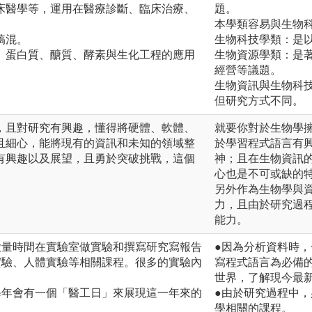
床醫學等，運用在醫療診斷、臨床治療、
題。
本學類容易與生物
搞混。
生物科技學類：是
、蛋白質、醣質、酵素與生化工程的應用
生物資源學類：是
經營等議題。
生物資訊與生物科
但研究方式不同。
，且對研究有興趣，懂得將硬體、軟體、
就要你對於生物學
且細心，能將現有的資訊和未知的領域整
於學習程式語言有
有興趣以及展望，且勇於突破挑戰，這個
神；且在生物資訊
心也是不可或缺的
另外作為生物學與
力，且由於研究過
能力。
大量時間在實驗室做實驗和撰寫研究寫報告
●因為分析資料時
實驗、人體實驗等相關課程。很多的實驗內
寫程式語言為必備
世界，了解現今最
每年會有一個「醫工日」來展現這一年來的
●由於研究過程中
學相關的課程。