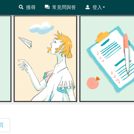
搜尋
常見問與答
登入
質