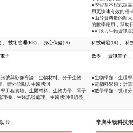
●學習基本程式語
用更快速有效的程
●由於資料量的龐
的數學應用，幫助
●可以去生物資訊
)
、
技術管理(RE)
、
身心保健(IS)
科技研發(IR)
、
科技
電子
數學
、
資訊電子
、
、訊號與影像導論、生物材料、分子生物
●生物學類：生理
理、體外診斷與生醫感測
●電腦科學類：計
醫學工程實驗、生醫材料、生物力學、電子
●數學學類：微積
處理機、生醫訊號處理、生醫感測模組整
 !?
前途渺茫 !?
常與生物科技混淆