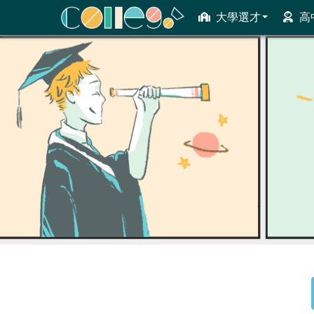
大學選才
高
ColleGo! 大學選才與高中育才輔助系統