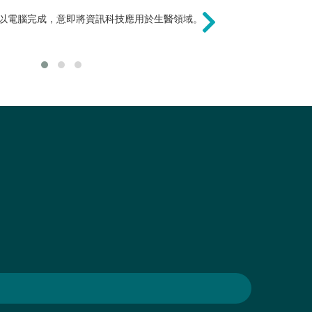
更為寬闊，就業選擇多元，且生醫工程為
以電腦完成，意即將資訊科技應用於生醫領域。
著重資訊方法的
行業之一。