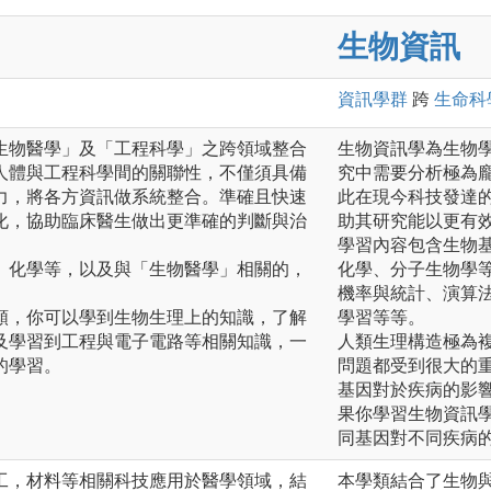
生物資訊
資訊
學群
跨
生命科
生物醫學」及「工程科學」之跨領域整合
生物資訊學為生物
人體與工程科學間的關聯性，不僅須具備
究中需要分析極為
力，將各方資訊做系統整合。準確且快速
此在現今科技發達
化，協助臨床醫生做出更準確的判斷與治
助其研究能以更有
。
學習內容包含生物
、化學等，以及與「生物醫學」相關的，
化學、分子生物學
。
機率與統計、演算
類，你可以學到生物生理上的知識，了解
學習等等。
及學習到工程與電子電路等相關知識，一
人類生理構造極為
的學習。
問題都受到很大的
基因對於疾病的影
果你學習生物資訊
同基因對不同疾病
工，材料等相關科技應用於醫學領域，結
本學類結合了生物