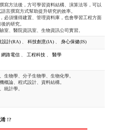
言撰寫方法後，方可學習資料結構、演算法等，可以
式語言撰寫方式幫助提升研究的效率。
大，必須懂得建置、管理資料庫，也會學習工程方面
日後的研究。
實驗室、醫院資訊室、生物資訊公司實習。
設計(RA)
、
科技創意(IA)
、
身心保健(IS)
網路電信
、
工程科技
、
醫學
學、生物學、分子生物學、生物化學。
算機概論、程式設計、資料結構。
分、統計學。
 !?
需要學習艱深的