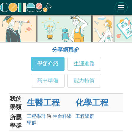
ColleGo! 大學選才與高中育才輔助系統
分享網頁
學類介紹
生涯進路
高中準備
能力特質
我的
生醫工程
化學工程
學類
工程
學群
跨
生命科學
工程
學群
所屬
學群
學群