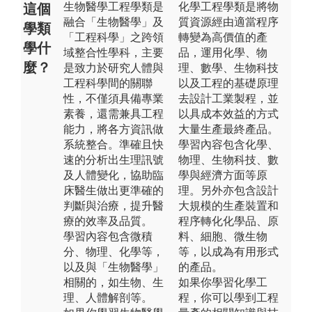
生物醫學工程學類是
化學工程學類是將物
這個
融合「生物醫學」及
質資源經由適當程序
學類
「工程科學」之跨領
轉變為高價值的產
學什
域整合性學科，主要
品，運用化學、物
麼？
是致力於研究人體與
理、數學、生物科技
工程科學間的關聯
以及工程的基礎原理
性，不僅須具備專業
去設計工業製程，並
素養，還需兼具工程
以具成本效益的方式
能力，將各方資訊做
大量生產最終產品。
系統整合。準確且快
學習內容包含化學、
速的分析出生理訊號
物理、生物科技、數
及人體變化，協助臨
學與經濟方面等原
床醫生做出更準確的
理。另外亦包含設計
判斷與治療，提升醫
大規模的生產裝置和
療的效率及品質。
程序轉化化學品、原
學習內容包含微積
料、細胞、微生物
分、物理、化學等，
等，以成為有用形式
以及與「生物醫學」
的產品。
相關的，如生物、生
如果你學習化學工
理、人體解剖等。
程，你可以學到工程