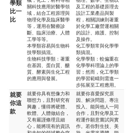
械，化工，材料等相
物理、數學、生物以
學類
關科技應用於醫學領
及工程的基礎原理去
比一
域，結合工程原理與
設計工業產品與製
比
物理化學及臨床醫學
程，相關訓練則著重
等，運用在醫療診
於化學工廠營運相關
斷、臨床治療、人體
的設計、維護、控制
工學等等。
及操作。
本學類容易與生物科
化工學類常與化學學
技學類搞混。
類搞混。
生物科技學類：著重
化學學類：較偏重在
在基因、蛋白質、醣
化學學科理論上的學
質、酵素與生化工程
習；然而，化工學類
的應用與發展。
的學習範疇則需進一
步拓展至工程應用。
就要你具有想像力和
就要你喜愛探究原
就要
聯想力，且對研究有
因、解決問題、專注
你這
興趣，懂得將硬體、
投入、能與他人一同
款
軟體、人體做結合，
合作，且對化學及工
又有嚴謹條理且細
程運作願意嘗試與實
心，能將現有的資訊
作。若你對生技、美
和未知的領域整合突
妝、光電半導體、能