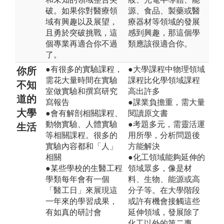
破。如果你對醫療領
源、食品、製藥或醫
域有興趣以及展望，
療器材等領域的發展
且勇於突破挑戰，這
感到興趣，那這個學
個專業再適合你不過
類應該很適合你。
了。
●有很多的實驗課程，
●大學課程中物理領域
你所
需花大量時間在實驗
課程比化學領域課程
不知
室做實驗和撰寫研究
高出許多
道的
寫報告
●課業負擔重，需大量
大學
●會有解剖相關課程、
閱讀原文書
動物實驗、人體實驗
●考題多元，需靈活運
生活
等相關課程。很多的
用所學，分析問題後
實驗內容都和「人」
方能解決
相關
●化工領域能夠延伸的
●某些學校的生醫工程
領域眾多，像是材
學類每年會有一個
料、生物、能源或高
「醫工日」來展現這
分子等。在大學階段
一年來的學習成果，
或許有機會接觸這些
有如真的研討會
延伸領域，發展除了
化工以外的第二專