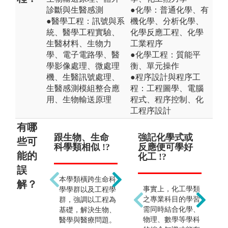
診斷與生醫感測
●化學：普通化學、有
●醫學工程：訊號與系
機化學、分析化學、
統、醫學工程實驗、
化學反應工程、化學
生醫材料、生物力
工業程序
學、電子電路學、醫
●化學工程：質能平
學影像處理、微處理
衡、單元操作
機、生醫訊號處理、
●程序設計與程序工
生醫感測模組整合應
程：工程圖學、電腦
用、生物輸送原理
程式、程序控制、化
工程序設計
有哪
跟生物、生命
前途渺茫 !?
強記化學式或
只
些可
科學類相似 !?
反應便可學好
及
能的
化工 !?
誤
跨領域學習使得職
本學類橫跨生命科
業生涯更為寬闊，
解？
事實上，化工學類
學學群以及工程學
就業選擇多元，且
之專業科目的學習
群，強調以工程為
生醫工程為國際公
需同時結合化學、
基礎，解決生物、
認最具發展潛力的
物理、數學等學科
醫學與醫療問題。
行業之一。