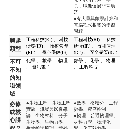
長，職涯發展非常廣
泛
●有大量與數學計算和
電腦程式相關的學習
課程
工程科技(RI)
、
科技
工程科技(RI)
、
科技
興趣
研發(IR)
、
技術管理
研發(IR)
、
技術管理
類型
(RE)
、
身心保健(IS)
(RE)
、
安全品管(RC)
化學
、
數學
、
物理
數學
、
化學
、
物理
不可
、
資訊電子
、
工程科技
不知
的知
識領
域
●生物工程：生物工程
●數學：微積分、工程
必修
實驗、訊號與影像導
數學、程序控制
或核
論、生物材料、分子
●物理：普通物理學、
心課
生物學、生物力學、
材料力學、物理化
程？
生物輸送原理、體外
學、化工熱力學