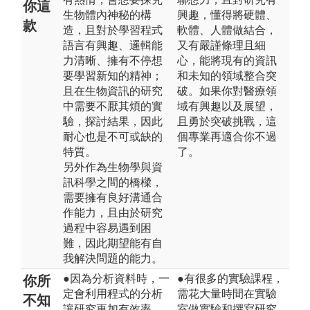
你這
生物體內神秘的構
興趣，懂得將硬體、
款
造，且對於學習程式
軟體、人體做結合，
語言有興趣、邏輯能
又有嚴謹條理且細
力清晰、擁有不停想
心，能將現有的資訊
要學習新知的精神；
和未知的領域整合突
且在生物資訊的研究
破。如果你對醫療領
中需要不厭其煩的實
域有興趣以及展望，
驗，探討結果，因此
且勇於突破挑戰，這
耐心也是不可或缺的
個專業再適合你不過
特質。
了。
另外作為生物學與資
訊科學之間的橋樑，
需要擁有良好溝通合
作能力，且由於研究
過程中容易遇到困
難，因此期望能有自
我解決問題的能力。
●因為分析資料時，一
●有很多的實驗課程，
你所
定會利用程式的分析
需花大量時間在實驗
不知
讓研究更加有效率，
室做實驗和撰寫研究