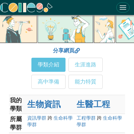
ColleGo! 大學選才與高中育才輔助系統
分享網頁
學類介紹
生涯進路
高中準備
能力特質
我的
生物資訊
生醫工程
學類
資訊
學群
跨
生命科學
工程
學群
跨
生命科學
所屬
學群
學群
學群