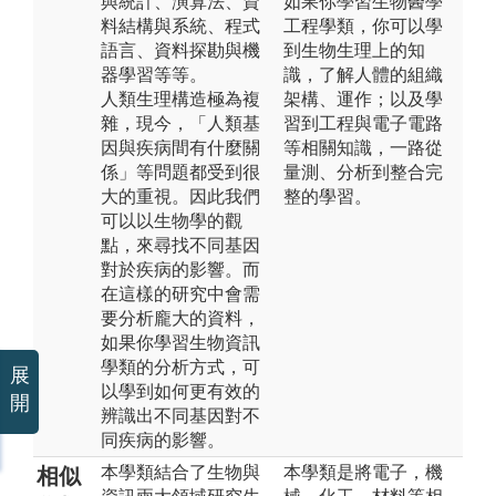
與統計、演算法、資
如果你學習生物醫學
料結構與系統、程式
工程學類，你可以學
語言、資料探勘與機
到生物生理上的知
器學習等等。
識，了解人體的組織
人類生理構造極為複
架構、運作；以及學
雜，現今，「人類基
習到工程與電子電路
因與疾病間有什麼關
等相關知識，一路從
係」等問題都受到很
量測、分析到整合完
大的重視。因此我們
整的學習。
可以以生物學的觀
點，來尋找不同基因
對於疾病的影響。而
在這樣的研究中會需
要分析龐大的資料，
如果你學習生物資訊
學類的分析方式，可
展
以學到如何更有效的
開
辨識出不同基因對不
同疾病的影響。
本學類結合了生物與
本學類是將電子，機
相似