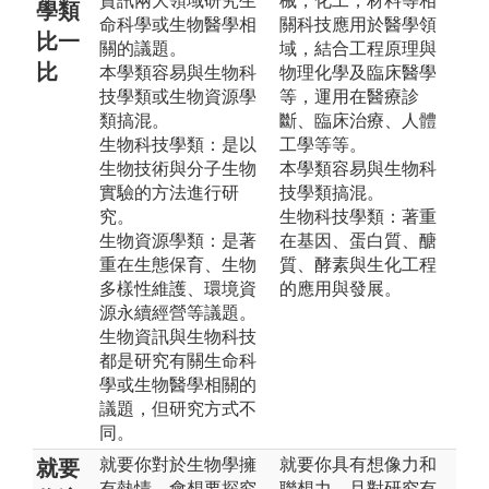
資訊兩大領域研究生
械，化工，材料等相
學類
命科學或生物醫學相
關科技應用於醫學領
比一
關的議題。
域，結合工程原理與
比
本學類容易與生物科
物理化學及臨床醫學
技學類或生物資源學
等，運用在醫療診
類搞混。
斷、臨床治療、人體
生物科技學類：是以
工學等等。
生物技術與分子生物
本學類容易與生物科
實驗的方法進行研
技學類搞混。
究。
生物科技學類：著重
生物資源學類：是著
在基因、蛋白質、醣
重在生態保育、生物
質、酵素與生化工程
多樣性維護、環境資
的應用與發展。
源永續經營等議題。
生物資訊與生物科技
都是研究有關生命科
學或生物醫學相關的
議題，但研究方式不
同。
就要你對於生物學擁
就要你具有想像力和
就要
有熱情，會想要探究
聯想力，且對研究有