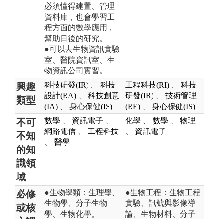
必須懂得建置、管理
資料庫，也會學習工
程方面的數學應用，
幫助日後的研究。
●可以去生物資訊實驗
室、醫院資訊室、生
物資訊公司實習。
科技研發(IR)
、
科技
工程科技(RI)
、
科技
興趣
設計(RA)
、
科技創意
研發(IR)
、
技術管理
類型
(IA)
、
身心保健(IS)
(RE)
、
身心保健(IS)
數學
、
資訊電子
、
化學
、
數學
、
物理
不可
網路電信
、
工程科技
、
資訊電子
不知
、
醫學
的知
識領
域
●生物學類：生理學、
●生物工程：生物工程
必修
生物學、分子生物
實驗、訊號與影像導
或核
學、生物化學。
論、生物材料、分子