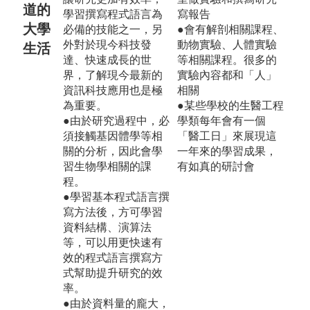
道的
學習撰寫程式語言為
寫報告
大學
必備的技能之一，另
●會有解剖相關課程、
外對於現今科技發
動物實驗、人體實驗
生活
達、快速成長的世
等相關課程。很多的
界，了解現今最新的
實驗內容都和「人」
資訊科技應用也是極
相關
為重要。
●某些學校的生醫工程
●由於研究過程中，必
學類每年會有一個
須接觸基因體學等相
「醫工日」來展現這
關的分析，因此會學
一年來的學習成果，
習生物學相關的課
有如真的研討會
程。
●學習基本程式語言撰
寫方法後，方可學習
資料結構、演算法
等，可以用更快速有
效的程式語言撰寫方
式幫助提升研究的效
率。
●由於資料量的龐大，