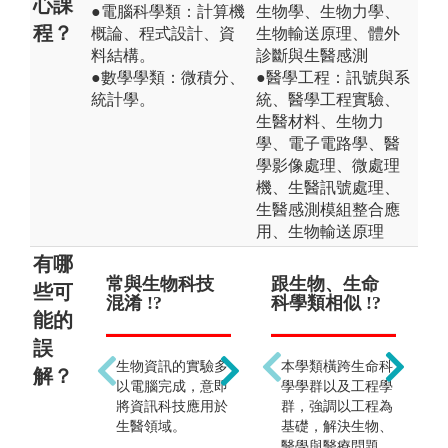
心課
●電腦科學類：計算機
生物學、生物力學、
程？
概論、程式設計、資
生物輸送原理、體外
料結構。
診斷與生醫感測
●數學學類：微積分、
●醫學工程：訊號與系
統計學。
統、醫學工程實驗、
生醫材料、生物力
學、電子電路學、醫
學影像處理、微處理
機、生醫訊號處理、
生醫感測模組整合應
用、生物輸送原理
有哪
常與生物科技
需要學習艱深
跟生物、生命
只
前
些可
混淆 !?
的程式設計 !?
科學類相似 !?
公
能的
門工
誤
生物資訊的實驗多
著重資訊方法的原
本學類橫跨生命科
解？
各
以電腦完成，意即
理運用，並熟練操
學學群以及工程學
人
將資訊科技應用於
作資訊應用軟體即
群，強調以工程為
求
生醫領域。
可。
基礎，解決生物、
技
醫學與醫療問題。