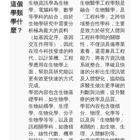
生物資訊學為生物
生物醫學工程學類是
這個
學、電腦科學、數學
融合「生物醫學」及
學類
等學科的結合，由於
「工程科學」之跨領
學什
生物學研究中需要分
域整合性學科，主要
麼？
析極為龐大的資料
是致力於研究人體與
（如基因定序、基因
工程科學間的關聯
交互作用等），因此
性，不僅須具備專業
在現今科技發達的時
素養，還需兼具工程
代，以計算機、工程
能力，將各方資訊做
學應用在生物學上
系統整合。準確且快
面，幫助其研究能以
速的分析出生理訊號
更有效更快速的方式
及人體變化，協助臨
完成。
床醫生做出更準確的
學習內容包含生物基
判斷與治療，提升醫
礎學科，如生物學、
療的效率及品質。
生物結構學、生理
學習內容包含微積
學、生物化學、分子
分、物理、化學等，
生物學等等，以及資
以及與「生物醫學」
訊相關學科，如微積
相關的，如生物、生
分、線性代數、機率
理、人體解剖等。