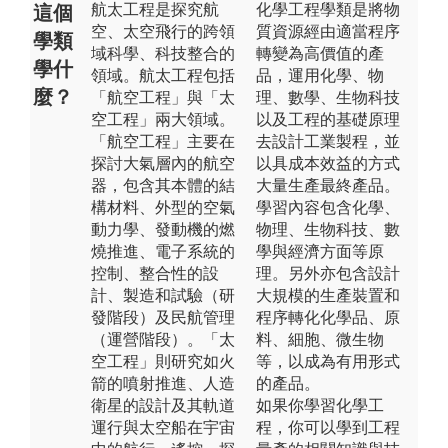
航太工程是探究航
化學工程學類是將物
這個
空、太空飛行的跨領
質資源經由適當程序
學類
域科學、科技整合的
轉變為高價值的產
學什
領域。航太工程包括
品，運用化學、物
麼？
「航空工程」與「太
理、數學、生物科技
空工程」兩大領域。
以及工程的基礎原理
「航空工程」主要在
去設計工業製程，並
探討大氣層內的航空
以具成本效益的方式
器，包含其本體的結
大量生產最終產品。
構材料、外型的空氣
學習內容包含化學、
動力學、發動機的燃
物理、生物科技、數
燒推進、電子系統的
學與經濟方面等原
控制、整合性的設
理。另外亦包含設計
計、製造和試驗（研
大規模的生產裝置和
發階段）及民航管理
程序轉化化學品、原
（運營階段）。「太
料、細胞、微生物
空工程」則研究如火
等，以成為有用形式
箭的噴射推進、人造
的產品。
衛星的設計及其軌道
如果你學習化學工
運行與太空船在宇宙
程，你可以學到工程