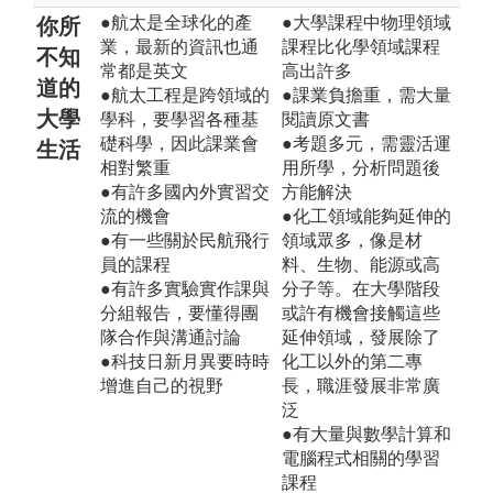
●航太是全球化的產
●大學課程中物理領域
你所
業，最新的資訊也通
課程比化學領域課程
不知
常都是英文
高出許多
道的
●航太工程是跨領域的
●課業負擔重，需大量
大學
學科，要學習各種基
閱讀原文書
礎科學，因此課業會
●考題多元，需靈活運
生活
相對繁重
用所學，分析問題後
●有許多國內外實習交
方能解決
流的機會
●化工領域能夠延伸的
●有一些關於民航飛行
領域眾多，像是材
員的課程
料、生物、能源或高
●有許多實驗實作課與
分子等。在大學階段
分組報告，要懂得團
或許有機會接觸這些
隊合作與溝通討論
延伸領域，發展除了
●科技日新月異要時時
化工以外的第二專
增進自己的視野
長，職涯發展非常廣
泛
●有大量與數學計算和
電腦程式相關的學習
課程