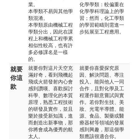
業。
化學學類：較偏重在
本學類不易與其他學
化學學科理論上的學
類混淆。
習；然而，化工學類
本學類原由機械工程
的學習範疇則需進一
學類分出，因此在課
步拓展至工程應用。
程上和機械工程學累
相似性較高，也有許
多必修課名是一樣
的。
就要你對這片天空充
就要你喜愛探究原
就要
滿好奇，看到飛機起
因、解決問題、專注
你這
飛或火箭發射內心會
投入、能與他人一同
款
感到讚嘆、喜歡探討
合作，且對化學及工
科學、數理化的本質
程運作願意嘗試與實
原理，熟悉工程技術
作。若你對生技、美
的研發及實作，並且
妝、光電半導體、能
樂於接受新知識，進
源、食品、製藥或醫
而創造出新事物，那
療器材等領域的發展
你將會成為優秀的航
感到興趣，那這個學
太人。
類應該很適合你。