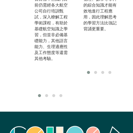
皆
前仍需經各大航空
機製造與修護、智
的綜合知識才能有
主
公司自行培訓甄
慧機械、半導體等
效地進行工程應
來
試，深入瞭解工程
高科技產業，故不
用，因此理解思考
師
學術課程，有助於
限於航空公司。
的學習方法比強記
外
基礎航空知識之學
背誦更重要。
仍
習，但並非必備基
行
礎能力，其他語言
若
能力、生理適應性
不
及工作態度等還需
類
其他考驗。
元
力
資
同