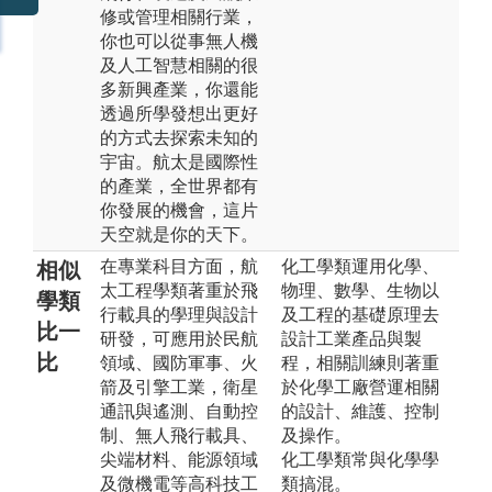
修或管理相關行業，
你也可以從事無人機
及人工智慧相關的很
多新興產業，你還能
透過所學發想出更好
的方式去探索未知的
宇宙。航太是國際性
的產業，全世界都有
你發展的機會，這片
天空就是你的天下。
在專業科目方面，航
化工學類運用化學、
相似
太工程學類著重於飛
物理、數學、生物以
學類
行載具的學理與設計
及工程的基礎原理去
比一
研發，可應用於民航
設計工業產品與製
比
領域、國防軍事、火
程，相關訓練則著重
箭及引擎工業，衛星
於化學工廠營運相關
通訊與遙測、自動控
的設計、維護、控制
制、無人飛行載具、
及操作。
尖端材料、能源領域
化工學類常與化學學
及微機電等高科技工
類搞混。