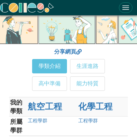
ColleGo! 大學選才與高中育才輔助系統
分享網頁
學類介紹
生涯進路
高中準備
能力特質
我的
航空工程
化學工程
學類
工程
學群
工程
學群
所屬
學群