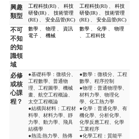
工程科技(RI)
、
科技
工程科技(RI)
、
科技
興趣
研發(IR)
、
技術管理
研發(IR)
、
技術管理
類型
(RE)
、
安全品管(RC)
(RE)
、
安全品管(RC)
數學
、
物理
、
資訊
數學
、
化學
、
物理
不可
電子
、
機械
、
工程科技
不知
的知
識領
域
●基礎科學：微積分、
●數學：微積分、工程
必修
工程數學、普通物
數學、程序控制
或核
理、工程圖學、機械
●物理：普通物理學、
心課
畫、航空工程概論、
材料力學、物理化
程？
太空工程概論
學、化工熱力學
●結構與材料：工程材
●化學：普通化學、有
料學、材料力學、靜
機化學、分析化學、
力學、動力學、飛具
化學反應工程、化學
結構學
工業程序
●熱流:熱力學、熱傳
●化學工程：質能平