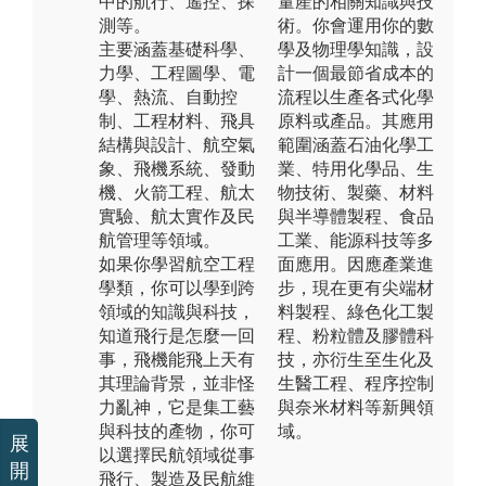
中的航行、遙控、探
量產的相關知識與技
測等。
術。你會運用你的數
主要涵蓋基礎科學、
學及物理學知識，設
力學、工程圖學、電
計一個最節省成本的
學、熱流、自動控
流程以生產各式化學
制、工程材料、飛具
原料或產品。其應用
結構與設計、航空氣
範圍涵蓋石油化學工
象、飛機系統、發動
業、特用化學品、生
機、火箭工程、航太
物技術、製藥、材料
實驗、航太實作及民
與半導體製程、食品
航管理等領域。
工業、能源科技等多
如果你學習航空工程
面應用。因應產業進
學類，你可以學到跨
步，現在更有尖端材
領域的知識與科技，
料製程、綠色化工製
知道飛行是怎麼一回
程、粉粒體及膠體科
事，飛機能飛上天有
技，亦衍生至生化及
其理論背景，並非怪
生醫工程、程序控制
力亂神，它是集工藝
與奈米材料等新興領
與科技的產物，你可
域。
展
以選擇民航領域從事
開
飛行、製造及民航維