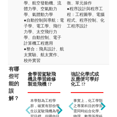
學、航空發動機、流
衡、單元操作
體力學、空氣動力
●程序設計與程序工
學、氣體動力學
程：工程圖學、電腦
●自動控制與導航：電
程式、程序控制、化
子學、電工學、飛行
工程序設計
力學、太空飛行力
學、自動控制、電子
計算機工程應用
●整合：飛具設計、航
太實驗、航太實作、
校外實習
有哪
會學習駕駛飛
未來出路是否
強記化學式或
主
只
些可
機及學習維修
只能在航空公
反應便可學好
師
及
能的
製造飛機 !?
司 !?
化工 !?
器
機 !
誤
解？
本學類為工程學
本學類培養專業的
事實上，化工學類
並
群，確實有部份學
航太科技人才，未
之專業科目的學習
重
生以駕駛飛機為學
來出路涵蓋航太產
需同時結合化學、
人
習目標，但國內目
業、民航飛行、飛
物理、數學等學科