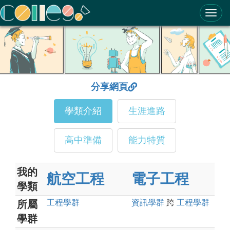
ColleGo! 大學選才與高中育才輔助系統
分享網頁
學類介紹
生涯進路
高中準備
能力特質
我的
航空工程
電子工程
學類
工程
學群
資訊
學群
跨
工程
學群
所屬
學群