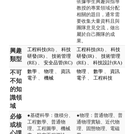
依據學生興趣與指導
教授的專業領域分配
相關的題目，通常需
要收集大量資料且與
團隊意見交流，做出
屬於自己團隊的成
果。
工程科技(RI)
、
科技
工程科技(RI)
、
科技
興趣
研發(IR)
、
技術管理
研發(IR)
、
技術管理
類型
(RE)
、
安全品管(RC)
(RE)
、
科技設計(RA)
數學
、
物理
、
資訊
物理
、
數學
、
資訊
不可
電子
、
機械
電子
、
工程科技
不知
的知
識領
域
●基礎科學：微積分、
●物理：普通物理、普
必修
工程數學、普通物
通物理實驗、近代物
或核
理、工程圖學、機械
理、固態物理、電磁
心課