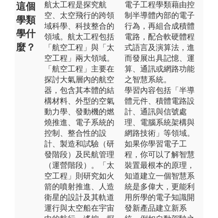
航太工程是探究航
電子工程學類藉由控
這個
空、太空飛行的跨領
制半導體內部的電子
學類
域科學、科技整合的
行為，再組合成積體
學什
領域。航太工程包括
電路，配合軟硬體程
麼？
「航空工程」與「太
式語言及演算法，進
空工程」兩大領域。
而發展出具記憶、運
「航空工程」主要在
算、通訊或網路功能
探討大氣層內的航空
之智慧系統。
器，包含其本體的結
學習內容包括「半導
構材料、外型的空氣
體元件、積體電路設
動力學、發動機的燃
計、通訊與信號處
燒推進、電子系統的
理、電腦系統架構與
控制、整合性的設
網路技術」等領域。
計、製造和試驗（研
如果你學習電子工
發階段）及民航管理
程，你可以了解智慧
（運營階段）。「太
裝置最根本的原理，
空工程」則研究如火
知道建立一個智慧系
箭的噴射推進、人造
統是多偉大，更能利
衛星的設計及其軌道
用所學的電子知識開
運行與太空船在宇宙
發新產品建立新系