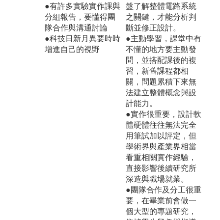
●有許多實驗實作課與
盤了解整體電路系統
分組報告，要懂得團
之關鍵，才能分析判
隊合作與溝通討論
斷並修正設計。
●科技日新月異要時時
●主動學習，課堂中有
增進自己的視野
不懂的地方要主動發
問，並搭配課後的複
習，新舊課程都相
關，問題累積下來無
法建立整體概念與設
計能力。
●實作很重要，設計軟
體硬體往往無法完全
用筆試加以評定，但
學術界與產業界相當
看重相關實作經驗，
直接影響後續研究所
深造與職場就業。
●團隊合作及分工很重
要，在畢業前會做一
個大型的專題研究，