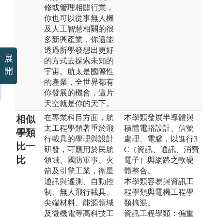
修或管理相關行業，
你也可以從事無人機
及人工智慧相關的很
多新興產業，你還能
透過所學發想出更好
展
的方式去探索未知的
開
宇宙。航太是國際性
的產業，全世界都有
你發展的機會，這片
天空就是你的天下。
在專業科目方面，航
本學類發展半導體與
相似
太工程學類著重於飛
積體電路設計、信號
學類
行載具的學理與設計
處理、電腦，以進行3
比一
研發，可應用於民航
C（資訊、通訊、消費
比
領域、國防軍事、火
電子）與網路之軟硬
箭及引擎工業，衛星
體整合。
通訊與遙測、自動控
本學類容易與資訊工
制、無人飛行載具、
程學類與電機工程學
尖端材料、能源領域
類搞混。
及微機電等高科技工
資訊工程學類：偏重