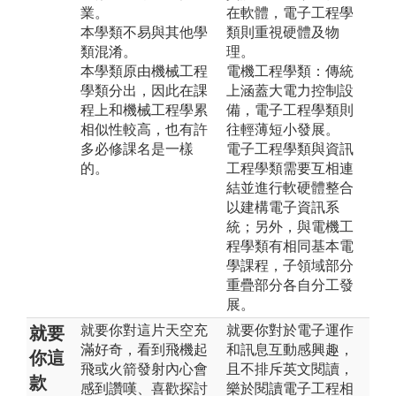
業。
在軟體，電子工程學
本學類不易與其他學
類則重視硬體及物
類混淆。
理。
本學類原由機械工程
電機工程學類：傳統
學類分出，因此在課
上涵蓋大電力控制設
程上和機械工程學累
備，電子工程學類則
相似性較高，也有許
往輕薄短小發展。
多必修課名是一樣
電子工程學類與資訊
的。
工程學類需要互相連
結並進行軟硬體整合
以建構電子資訊系
統；另外，與電機工
程學類有相同基本電
學課程，子領域部分
重疊部分各自分工發
展。
就要你對這片天空充
就要你對於電子運作
就要
滿好奇，看到飛機起
和訊息互動感興趣，
你這
飛或火箭發射內心會
且不排斥英文閱讀，
款
感到讚嘆、喜歡探討
樂於閱讀電子工程相