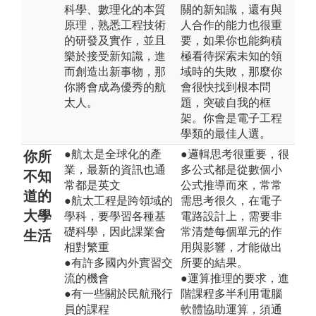
科學、數理化的本質
關的新知識，還有與
原理，熟悉工程技術
人合作的能力也很重
的研發及實作，並且
要，如果你也能夠積
樂於接受新知識，進
極看待探索未知的領
而創造出新事物，那
域時的失敗，那麼你
你將會成為優秀的航
會很快找到根本問
太人。
題，突破自我的框
架。你會是電子工程
學類的最佳人選。
●航太是全球化的產
●邏輯思考很重要，很
你所
業，最新的資訊也通
多公式都是從數個小
不知
常都是英文
公式推導而來，常常
道的
●航太工程是跨領域的
需思考很久，在電子
大學
學科，要學習各種基
電路設計上，需要非
礎科學，因此課業會
常清楚每個單元的作
生活
相對繁重
用與影響，才能做出
●有許多國內外實習交
所要的結果。
流的機會
●運算推理的要求，進
●有一些關於民航飛行
階課程多半利用電腦
員的課程
軟體協助運算，須通