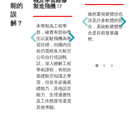
機及學習維修
只能在航空公
師
能的
製造飛機 !?
司 !?
器
機 !
誤
雖然重視硬體但也
涉及許多軟體的部
解？
本學類為工程學
本學類培養專業的
分，系統軟硬體整
並
群，確實有部份學
航太科技人才，未
合是目前發展趨
重
生以駕駛飛機為學
來出路涵蓋航太產
勢。
人
習目標，但國內目
業、民航飛行、飛
皆
前仍需經各大航空
機製造與修護、智
主
公司自行培訓甄
慧機械、半導體等
來
試，深入瞭解工程
高科技產業，故不
師
學術課程，有助於
限於航空公司。
外
基礎航空知識之學
仍
習，但並非必備基
行
礎能力，其他語言
若
能力、生理適應性
不
及工作態度等還需
類
其他考驗。
元
力
資
同