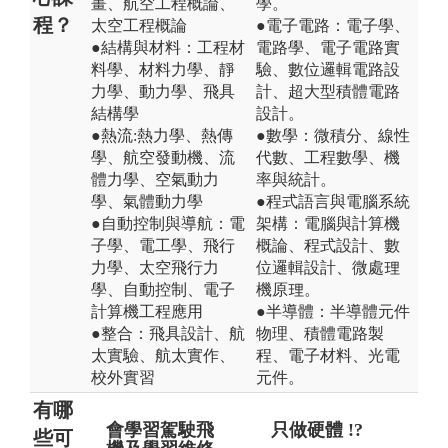
畫、航空工程概論、
學。
程？
太空工程概論
●電子電路：電子學、
●結構與材料：工程材
電路學、電子電路實
料學、材料力學、靜
驗、數位邏輯電路設
力學、動力學、飛具
計、超大型積體電路
結構學
設計。
●熱流:熱力學、熱傳
●數學：微積分、線性
學、航空發動機、流
代數、工程數學、機
體力學、空氣動力
率與統計。
學、氣體動力學
●程式語言與電腦系統
●自動控制與導航：電
架構：電腦與計算機
子學、電工學、飛行
概論、程式設計、數
力學、太空飛行力
位邏輯設計、微處理
學、自動控制、電子
機原理。
計算機工程應用
●半導體：半導體元件
●整合：飛具設計、航
物理、積體電路製
太實驗、航太實作、
程、電子材料、光電
校外實習
元件。
有哪
會學習駕駛飛
未來出路是否
只做硬體 !?
主
坐
些可