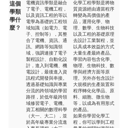
電機資訊學類是融合
化學工程學類是將物
這個
了電子、電機工程，
質資源經由適當程序
學類
以及資訊工程的等以
轉變為高價值的產
學什
電學為基礎的工程領
品，運用化學、物
麼？
域知識（如電力、電
理、數學、生物科技
子、控制等），其整
以及工程的基礎原理
合了電機、資訊、通
去設計工業製程，並
訊、網路等知識領
以具成本效益的方式
域，強調連接了電子
大量生產最終產品。
製程設計、自動化設
學習內容包含化學、
計，進入到電機、機
物理、生物科技、數
電設計，最後進入資
學與經濟方面等原
訊程式開發與串接。
理。另外亦包含設計
透過基礎知識與專業
大規模的生產裝置和
分流的跨領域的學習
程序轉化化學品、原
路徑，於低年級跨領
料、細胞、微生物
域修習電子、電機、
等，以成為有用形式
資工相關的數理科學
的產品。
（大一、大二），並
如果你學習化學工
於高年級專業分流進
程，你可以學到工程