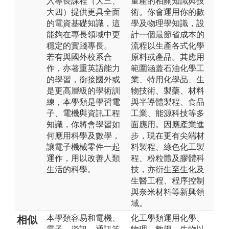
入專長課程（大三、
量產的相關知識與技
大四）提供更具全面
術。你會運用你的數
的電資基礎知識，這
學及物理學知識，設
能夠在專長領域中更
計一個最節省成本的
穩定的實踐專長。
流程以生產各式化學
若有與國外校系合
原料或產品。其應用
作，亦著重英語能力
範圍涵蓋石油化學工
的學習，銜接國外或
業、特用化學品、生
是更高層級的學術訓
物技術、製藥、材料
練，本學類是學習電
與半導體製程、食品
子、電機與資訊工程
工業、能源科技等多
知識，你將會學習如
面應用。因應產業進
何應用科學及數學，
步，現在更有尖端材
讓電子機械零件一起
料製程、綠色化工製
運作，用以改善人類
程、粉粒體及膠體科
生活的科學。
技，亦衍生至生化及
生醫工程、程序控制
與奈米材料等新興領
域。
本學類容易和電機、
化工學類運用化學、
相似