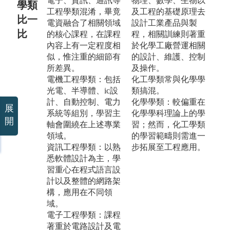
電子、資訊、通訊等
物理、數學、生物以
學類
工程學類混淆，畢竟
及工程的基礎原理去
比一
電資融合了相關領域
設計工業產品與製
比
的核心課程，在課程
程，相關訓練則著重
內容上有一定程度相
於化學工廠營運相關
似，惟注重的細節有
的設計、維護、控制
所差異。
及操作。
電機工程學類：包括
化工學類常與化學學
光電、半導體、ic設
類搞混。
計、自動控制、電力
化學學類：較偏重在
展
系統等組別，學習主
化學學科理論上的學
開
軸會圍繞在上述專業
習；然而，化工學類
領域。
的學習範疇則需進一
資訊工程學類：以熟
步拓展至工程應用。
悉軟體設計為主，學
習重心在程式語言設
計以及整體的網路架
構，應用在不同領
域。
電子工程學類：課程
著重於電路設計及電