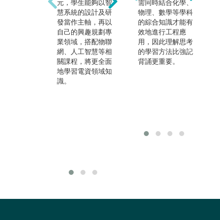
元，學生能夠以智
力設計與維護，較
需同時結合化學、
而
慧系統的設計及研
多與高科技工程工
物理、數學等學科
業
發當作主軸，再以
作有關，包括資訊
的綜合知識才能有
如
自己的興趣規劃專
系統、控制電力
效地進行工程應
i
業領域，搭配物聯
學、電子學等，皆
用，因此理解思考
腦
網、人工智慧等相
為電子與資訊工程
的學習方法比強記
是
關課程，將更全面
領域的基礎課程，
背誦更重要。
家
地學習電資領域知
電子與資訊工程領
領
識。
域，需同時具備軟
太
硬體的專業知識。
電
而非生活機械設備
合
(水電、馬桶)、家
的
電與水電產品。
還
造
用
業