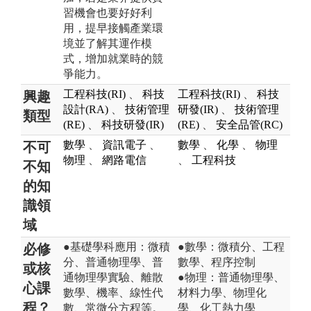
習機會也要好好利
用，提早接觸產業環
境並了解其運作模
式，增加就業時的競
爭能力。
工程科技(RI)
、
科技
工程科技(RI)
、
科技
興趣
設計(RA)
、
技術管理
研發(IR)
、
技術管理
類型
(RE)
、
科技研發(IR)
(RE)
、
安全品管(RC)
數學
、
資訊電子
、
數學
、
化學
、
物理
不可
物理
、
網路電信
、
工程科技
不知
的知
識領
域
●基礎學科應用：微積
●數學：微積分、工程
必修
分、普通物理學、普
數學、程序控制
或核
通物理學實驗、離散
●物理：普通物理學、
心課
數學、機率、線性代
材料力學、物理化
程？
數、常微分方程等。
學、化工熱力學