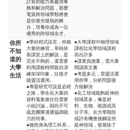
計算的能力來處理事
務和解決問題，那麼
電資跨領域學類將會
是你發光發熱的舞
台，培養你成為一位
優秀的跨領域全才。
●學好程式語言，仰賴
●大學課程中物理領域
你所
大量的練習，單純依
課程比化學領域課程
不知
靠課堂上的解說，是
高出許多
道的
完全不夠的，還需要
●課業負擔重，需大量
大學
利用課餘時間親自演
閱讀原文書
練加深印象，往後才
●考題多元，需靈活運
生活
能靈活運用。
用所學，分析問題後
●專題研究可說是必經
方能解決
之路，學生在大量的
●化工領域能夠延伸的
資料蒐集後往往需要
領域眾多，像是材
小組討論，因此不可
料、生物、能源或高
疏忽團隊溝通協調能
分子等。在大學階段
力的培養。
或許有機會接觸這些
●雖然身為理工科系，
延伸領域，發展除了