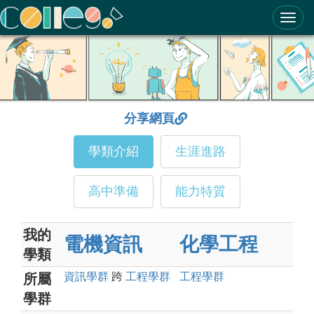
ColleGo! 大學選才與高中育才輔助系統
分享網頁
學類介紹
生涯進路
高中準備
能力特質
我的
電機資訊
化學工程
學類
資訊
學群
跨
工程
學群
工程
學群
所屬
學群