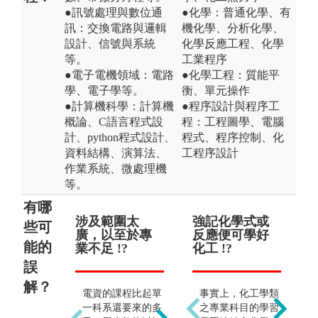
●訊號處理與數位通
●化學：普通化學、有
訊：交換電路與邏輯
機化學、分析化學、
設計、信號與系統
化學反應工程、化學
等。
工業程序
●電子電機領域：電路
●化學工程：質能平
學、電子學等。
衡、單元操作
●計算機科學：計算機
●程序設計與程序工
概論、C語言程式設
程：工程圖學、電腦
計、python程式設計、
程式、程序控制、化
資料結構、演算法、
工程序設計
作業系統、微處理機
等。
有哪
涉及範圍太
畢業後只懂大
強記化學式或
畢
只
些可
廣，以至於專
型電機機械或
反應便可學好
科
及
能的
業不足 !?
硬體 !?
化工 !?
!?
誤
解？
電資的課程比起單
電資跨領域主要學
事實上，化工學類
從
一科系還要來的多
習軟硬體與電子電
之專業科目的學習
生