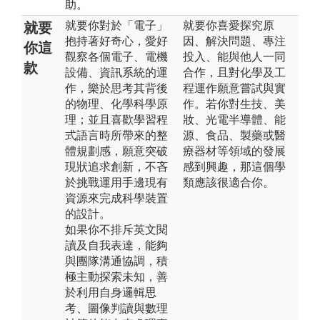
助。
就要你對於「電子」
就要你喜愛探究原
就要
抱持著好奇心，愛好
因、解決問題、專注
你這
觀察各個電子、電機
投入、能與他人一同
款
設備、資訊系統的運
合作，且對化學及工
作，樂於思考其背後
程運作願意嘗試與實
的物理、化學科學原
作。若你對生技、美
理；並且喜歡學習程
妝、光電半導體、能
式語言時所帶來的整
源、食品、製藥或醫
體規劃感，願意突破
療器材等領域的發展
現狀追求創新，不吝
感到興趣，那這個學
於挑戰運用手邊現有
類應該很適合你。
資源來完成科學裝置
的設計。
如果你不排斥英文閱
讀及自我表達，能夠
與團隊溝通協調，積
極主動探索未知，善
於利用自身邏輯思
考、圖像判讀與數理