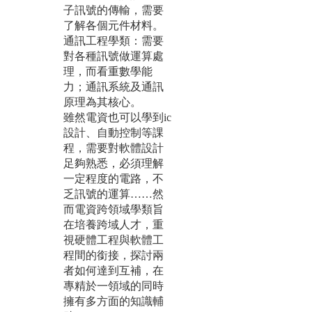
子訊號的傳輸，需要
了解各個元件材料。
通訊工程學類：需要
對各種訊號做運算處
理，而看重數學能
力；通訊系統及通訊
原理為其核心。
雖然電資也可以學到ic
設計、自動控制等課
程，需要對軟體設計
足夠熟悉，必須理解
一定程度的電路，不
乏訊號的運算……然
而電資跨領域學類旨
在培養跨域人才，重
視硬體工程與軟體工
程間的銜接，探討兩
者如何達到互補，在
專精於一領域的同時
擁有多方面的知識輔