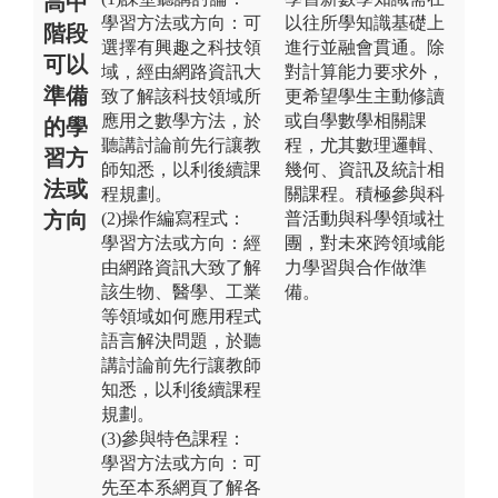
高中
學習方法或方向：可
以往所學知識基礎上
階段
選擇有興趣之科技領
進行並融會貫通。除
可以
域，經由網路資訊大
對計算能力要求外，
準備
致了解該科技領域所
更希望學生主動修讀
應用之數學方法，於
或自學數學相關課
的學
聽講討論前先行讓教
程，尤其數理邏輯、
習方
師知悉，以利後續課
幾何、資訊及統計相
法或
程規劃。
關課程。積極參與科
方向
(2)操作編寫程式：
普活動與科學領域社
學習方法或方向：經
團，對未來跨領域能
由網路資訊大致了解
力學習與合作做準
該生物、醫學、工業
備。
等領域如何應用程式
語言解決問題，於聽
講討論前先行讓教師
知悉，以利後續課程
規劃。
(3)參與特色課程：
學習方法或方向：可
先至本系網頁了解各