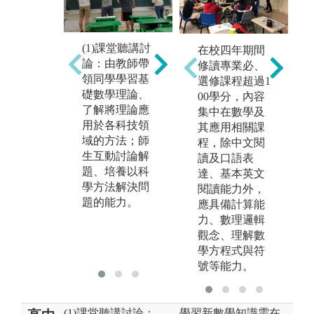
(1)課堂聽講討
在校四年期間
1
(2)操作編寫程
(
論：由教師帶
修讀專業必、
式：由教師講
程
領同學學習基
選修課程超過1
解及同學操作
業
礎數學理論、
00學分，內容
電腦，學習統
容
了解將理論應
集中在數學及
計分析技能，
實
用於各科技領
其應用相關課
以處理生物、
業
域的方法；師
程，除中文閱
醫學、工業等
就
生互動討論解
讀及口語表
領域問題為內
享
題、培養以科
達、基本英文
容；學習編寫
相
學方法解決問
閱讀能力外，
程式執行科學
等
題的能力。
應具備計算能
計算方法，以
力、數理邏輯
解決科技領域
觀念、理解數
的相關數學問
學方程式與符
題為內容。
號等能力。
(1)課堂聽講討論：
學習新數學知識需在