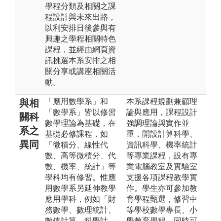
學程分類及相關之課
程設計與未來出路，
以利安排日後參與有
興趣之學程相關特色
課程，並經由網頁資
訊挑選本系安排之相
關分享或講座相關活
動。
「應用數學系」和
本系課程規劃兼顧理
與相
「數學系」皆以修習
論與應用，課程設計
關科
數學理論為基礎，在
強調理論與實作並
系之
基礎必修課程，如
重，開設計算科學、
異同
「微積分、線性代
資訊科學、機率統計
數、高等微積分、代
等專業課程，設有專
數、機率、統計」等
業電腦教室及實驗室
學科均有修習。惟應
支援各項課程教學實
用數學系另延伸教學
作。學生亦可參加教
應用學科，例如「財
育學程甄選，修習中
務數學、數理統計、
等學校數學專長、小
數值計算、科學計
學教育學程。同時可