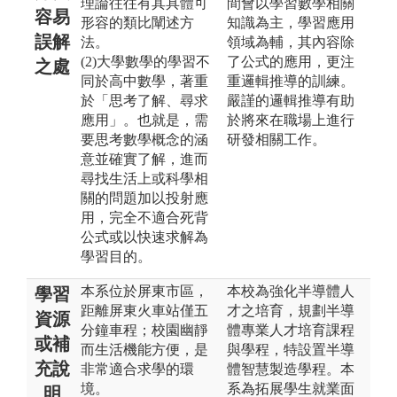
理論往往有其具體可
間會以學習數學相關
容易
形容的類比闡述方
知識為主，學習應用
誤解
法。
領域為輔，其內容除
(2)大學數學的學習不
了公式的應用，更注
之處
同於高中數學，著重
重邏輯推導的訓練。
於「思考了解、尋求
嚴謹的邏輯推導有助
應用」。也就是，需
於將來在職場上進行
要思考數學概念的涵
研發相關工作。
意並確實了解，進而
尋找生活上或科學相
關的問題加以投射應
用，完全不適合死背
公式或以快速求解為
學習目的。
本系位於屏東市區，
本校為強化半導體人
學習
距離屏東火車站僅五
才之培育，規劃半導
資源
分鐘車程；校園幽靜
體專業人才培育課程
或補
而生活機能方便，是
與學程，特設置半導
充說
非常適合求學的環
體智慧製造學程。本
境。
系為拓展學生就業面
明