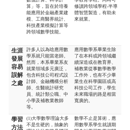
算」等，旨在於培養
修讀跨領域學程-半導
能應用於金融產業建
體智慧製造，有助未
模、工商醫界統計、
來就業。
科技產業模擬計算等
跨領域數學技能。
許多人以為唸應用數
應用數學系畢業生除
生涯
學系就只能當老師。
了在本科或跨領域繼
發展
然而，本系畢業系友
續深造或在教育界、
容易
就業領域多元廣泛，
補教業從事數學教學
誤解
包含科技公司程式設
工作外，也有不少畢
計師、金融機構分析
業生在科學園區或高
之處
師、生醫統計研究
科技公司工作，學生
員、統計類公職、中
未來職場的路是相當
小學及補教業教師
寬廣的。
等。
(1)大學數學理論大多
數學不止是算術，應
學習
不是生硬的，抽象的
用數學系學生就讀期
方法