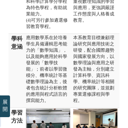
和科學計算學分學程
重視數理知識的學習
為特色學程，有助就
與應用，更強調嚴謹
業能力。
工作態度與人格養成
(4)可另行參加遴選修
教育。
習教育學程。
應用數學系在於培養
本系教育目標兼顧理
學科
學生具備邏輯思考能
論研究與應用技術之
意涵
力的「數學知識」，
研發，配合國際趨勢
以及能夠應用於科學
與國家發展方向，以
發展的「數學技
數學理論與應用之研
能」；前者以學習微
發為主軸，分別建立
積分、機率統計等基
計算科學、資訊科
礎數學理論為主，後
學、機率統計等相關
者包含統計分析軟體
的研究團隊，並規劃
的應用與程式語言的
專業選修課程與學
撰寫能力。
程。
展
開
學習
方法