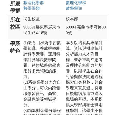
數理化
學群
數理化
學群
所屬
數學
學類
數學
學類
學群
民生校區
校本部
所在
校區
900391屏東縣屏東市
60004 嘉義市學府路30
民生路4-18號
0號
(1)教育目標為學習數
本系以培養具專業計
學系
學知識、養成機率統
算、資訊與機率統計
特色
計科學素養、運用科
分析能力人才為目
學計算解決數學問
標，並著重獨立思考
題、跨領域將數學應
及理性分析能力的培
用於多元領域的能
養，以期學生在合作
力。
討論與解決問題過程
(2)系專業學分內含自
探索自身興趣，領會
由學分，可校內跨領
學理真實意涵，奠定
域修習資訊、商管、
日後繼續深造或邁入
金融保險等領域學
職場的基礎。本系提
分。
供大學部與碩士班兩
(3)精算財金學分學程
種學制，讓學生不僅