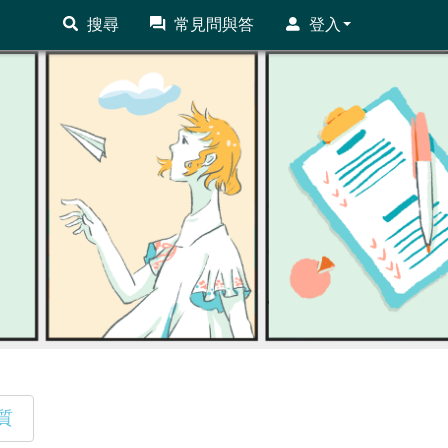
搜尋
常見問與答
登入
質