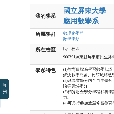
國立屏東大學
我的學系
應用數學系
數理化
學群
所屬學群
數學
學類
民生校區
所在校區
900391屏東縣屏東市民生路4
(1)教育目標為學習數學知
學系特色
解決數學問題、跨領域將數
(2)系專業學分內含自由學
展
險等領域學分。
開
(3)精算財金學分學程和科
力。
(4)可另行參加遴選修習教育