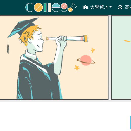
大學選才
高
ColleGo! 大學選才與高中育才輔助系統