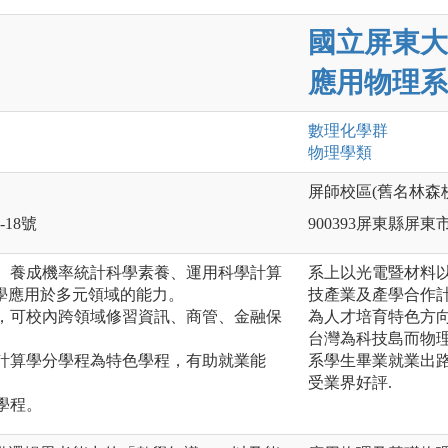
國立屏東大
應用物理系
數理化
學群
物理
學類
屏師校區(舊名林森
-18號
900393屏東縣屏東
識、養成機率統計科學素養、運用科學計算
系上以光電暨材料以
學應用於多元領域的能力。
技產業及產學合作計
分，可校內跨領域修習資訊、商管、金融保
為人才培育特色方向
台灣為科技島而物理
學計算學分學程為特色學程，有助就業能
系學生畢業就業出路廣
受業界好評.
學程。