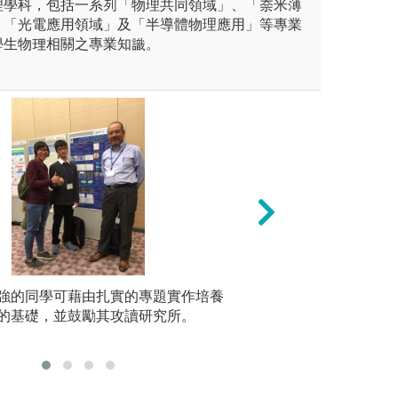
理學科，包括一系列「物理共同領域」、「奈米薄
、「光電應用領域」及「半導體物理應用」等專業
學生物理相關之專業知識。
：由教師講解及同學操作電腦，
強的同學可藉由扎實的專題實作培養
(3)參與特色課
就業傾向
，以處理生物、醫學、工業等
的基礎，並鼓勵其攻讀研究所。
理財實務課程、畢
學用合一
學習編寫程式執行科學計算方
科學計算相關系列
域的相關數學問題為內容。