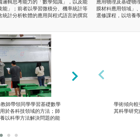
備邏輯思考能力的「數學知識」，以及能
應用物理及基礎物
技能」；前者以學習微積分、機率統計等
膜材料應用領域」
含統計分析軟體的應用與程式語言的撰寫
選修課程，以培養
：由教師帶領同學學習基礎數學
(2)操作編寫程式
學術傾向較
用於各科技領域的方法；師
學習統計分析技能
其科學研究
養以科學方法解決問題的能
領域問題為內容；
法，以解決科技領