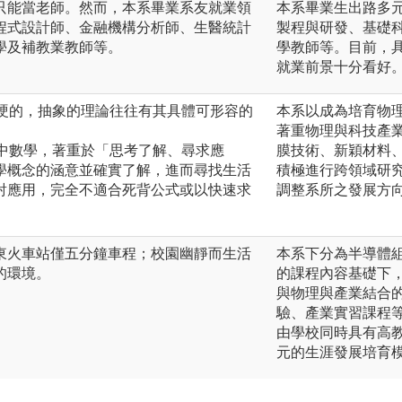
只能當老師。然而，本系畢業系友就業領
本系畢業生出路多
程式設計師、金融機構分析師、生醫統計
製程與研發、基礎
學及補教業教師等。
學教師等。目前，
就業前景十分看好
生硬的，抽象的理論往往有其具體可形容的
本系以成為培育物
著重物理與科技產
高中數學，著重於「思考了解、尋求應
膜技術、新穎材料
學概念的涵意並確實了解，進而尋找生活
積極進行跨領域研
射應用，完全不適合死背公式或以快速求
調整系所之發展方
東火車站僅五分鐘車程；校園幽靜而生活
本系下分為半導體
的環境。
的課程內容基礎下
與物理與產業結合
驗、產業實習課程
由學校同時具有高
元的生涯發展培育