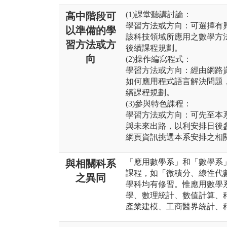
(1)課堂聽講討論：
高中階段可
學習方法或方向：可選擇有
以準備的學
該科技領域所應用之數學方
習方法或方
後續課程規劃。
向
(2)操作編寫程式：
學習方法或方向：經由網路
如何應用程式語言解決問題
續課程規劃。
(3)參與特色課程：
學習方法或方向：可先至本
與未來出路，以利安排日後
網頁資訊挑選本系安排之相
「應用數學系」和「數學系
與相關科系
課程，如「微積分、線性代
之異同
學科均有修習。惟應用數學
學、數理統計、數值計算、
產業建模、工商醫界統計、