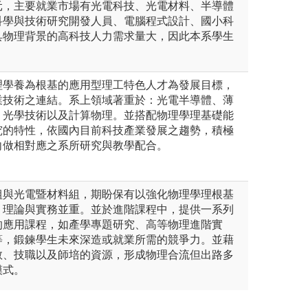
元，主要就業市場有光電科技、光電材料、半導體
科學與技術研究開發人員、電腦程式設計、國小科
具物理背景的高科技人力需求量大，因此本系學生
。
理學養為根基的應用型理工特色人才為發展目標，
業技術之連結。系上領域著重於：光電半導體、薄
、光學技術以及計算物理。並搭配物理學理基礎能
究的特性，依國內目前科技產業發展之趨勢，積極
向做相對應之系所研究與教學配合。
組與光電暨材料組，期盼保有以強化物理學理根基
，理論與實務並重。並於進階課程中，提供一系列
的應用課程，如產學專題研究、高等物理進階實
等，鍛鍊學生未來深造或就業所需的競爭力。並藉
教、技職以及師培的資源，形成物理合流但出路多
模式。