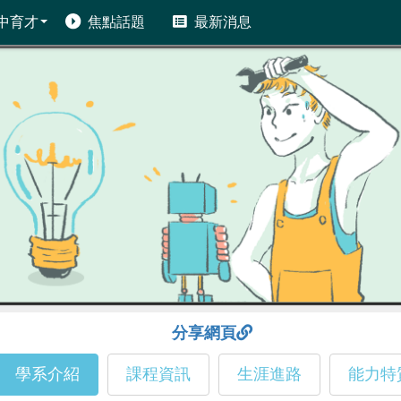
中育才
焦點話題
最新消息
分享網頁
學系介紹
課程資訊
生涯進路
能力特