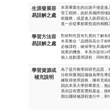
本系畢業生的出路不僅是進
生涯發展容
管工程師，由於具備跨領域
易誤解之處
術服務，或是進入政府或法
進一步從事創業投資的相關
對材料性質有扎實的了解有
學習方法容
本系整合『晶體與高分子材
易誤解之處
必修課程，確保學生具備材
就業的機會。本系亦提供2
個人規劃選擇課程；同時透
為了提升教學與研究品質，
學習資源或
分析與量測設備做為學生專
補充說明
練取得使用資格，擁有充裕
因此本系大學部畢業生，無
系亦設有豐富獎助基金，積極
期出國研修課程進行中，和NI