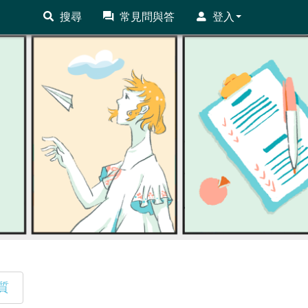
搜尋
常見問與答
登入
質