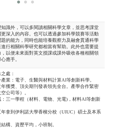
視聽媒體的應用。
礎知識外，可以多閱讀相關科學文章，並思考課堂
關更深入的內容。也可以透過參加科學競賽等活動
問題的能力，同時也能培養觀察力及融會貫通科學
來進行相關科學研究都相當有幫助。此外也需要提
力，以便未來面對英文授課或課外吸收各種相關領
得心應手。
殊之處：
現今產業：電子、生醫與材料計算AI等創新科學。
：近年獲獎、頂尖期刊發表領先全台。產學合作緊密
太空公司等）。
領域：三一學程（材料、電物、光電)，材料AI等創新
：五年拿到伊利諾大學香檳分校（UIUC）碩士及本系
師資結構、資歷平均，小班制。