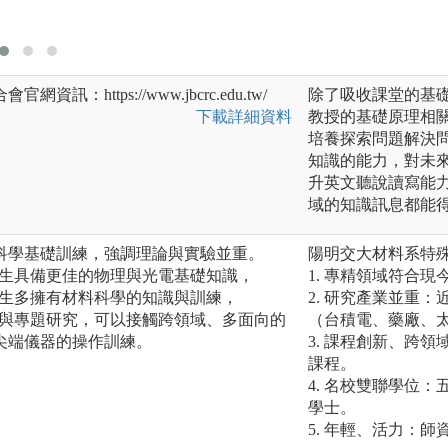
表達能力，以及對
：https://www.jbcrc.edu.tw/
除了吸收課堂的基
下載詳細資料
教授的基礎原理相
培養探索問題解決
知識的能力，對未
升英文聽說讀寫能
域的知識訊息都能
科學基礎訓練，強調理論與實驗並重。
陽明交大材料系特
畢業生具備更佳的物理與光電基礎知識，
1. 專精領域符合
畢業生多擁有材料科學的知識與訓練，
2. 研究產業並重
課程與專題研究，可以接觸跨領域、多面向的
（台積電、藥廠、
尖端儀器的操作訓練。
3. 課程創新、跨
課程。
4. 名校雙聯學位
學士。
5. 年輕、活力：