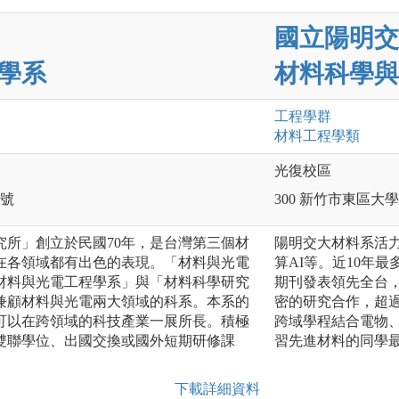
國立陽明交
學系
材料科學與
工程
學群
材料工程
學類
光復校區
0號
300 新竹市東區大學
究所」創立於民國70年，是台灣第三個材
陽明交大材料系活
在各領域都有出色的表現。「材料與光電
算AI等。近10年
「材料與光電工程學系」與「材料科學研究
期刊發表領先全台，
兼顧材料與光電兩大領域的科系。本系的
密的研究合作，超
可以在跨領域的科技產業一展所長。積極
跨域學程結合電物
雙聯學位、出國交換或國外短期研修課
習先進材料的同學
下載詳細資料