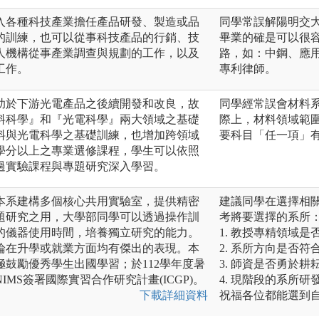
入各種科技產業擔任產品研發、製造或品
同學常誤解陽明交
的訓練，也可以從事科技產品的行銷、技
畢業的確是可以很
人機構從事產業調查與規劃的工作，以及
路，如：中鋼、應
工作。
專利律師。
助於下游光電產品之後續開發和改良，故
同學經常誤會材料
料科學』和『光電科學』兩大領域之基礎
際上，材料領域範
料與光電科學之基礎訓練，也增加跨領域
要科目「任一項」
4學分以上之專業選修課程，學生可以依照
過實驗課程與專題研究深入學習。
本系建構多個核心共用實驗室，提供精密
建議同學在選擇相
題研究之用，大學部同學可以透過操作訓
考將要選擇的系所
的儀器使用時間，培養獨立研究的能力。
1. 教授專精領域
論在升學或就業方面均有傑出的表現。本
2. 系所方向是否
鼓勵優秀學生出國學習；於112學年度暑
3. 師資是否勇於
MS簽署國際實習合作研究計畫(ICGP)。
4. 現階段的系所
下載詳細資料
祝福各位都能選到