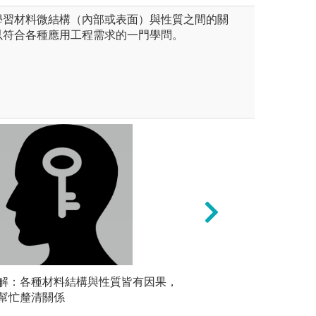
學習材料微結構（內部或表面）與性質之間的關
以符合各種應用工程需求的一門學問。
: 針對特定議題，修課同學需
解：各種材料結構與性質皆有因果，
實驗與專題研究:
縝密細心
邏輯分析與團隊溝通的能力。
幫忙釐清關係
在精心設計的主題
要完善的
進行口頭報告，訓練同學口語
質、或是新材料的