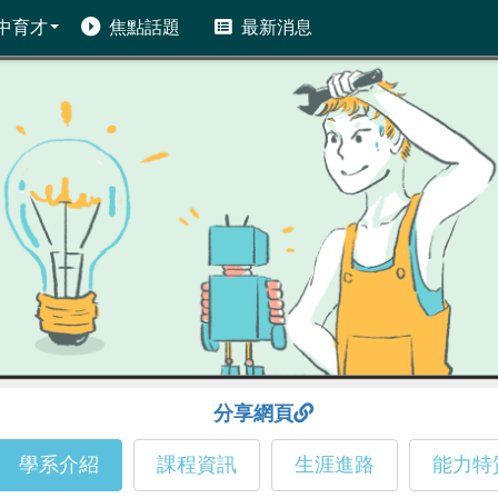
中育才
焦點話題
最新消息
分享網頁
學系介紹
課程資訊
生涯進路
能力特