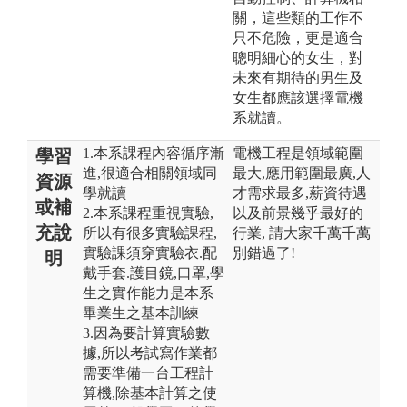
關，這些類的工作不
只不危險，更是適合
聰明細心的女生，對
未來有期待的男生及
女生都應該選擇電機
系就讀。
1.本系課程內容循序漸
電機工程是領域範圍
學習
進,很適合相關領域同
最大,應用範圍最廣,人
資源
學就讀
才需求最多,薪資待遇
或補
2.本系課程重視實驗,
以及前景幾乎最好的
充說
所以有很多實驗課程,
行業, 請大家千萬千萬
實驗課須穿實驗衣.配
別錯過了!
明
戴手套.護目鏡,口罩,學
生之實作能力是本系
畢業生之基本訓練
3.因為要計算實驗數
據,所以考試寫作業都
需要準備一台工程計
算機,除基本計算之使