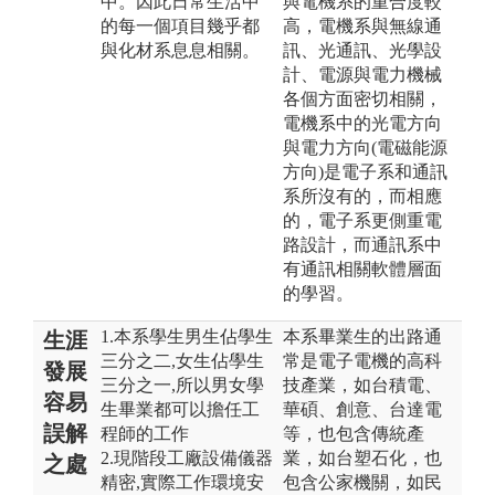
中。因此日常生活中
與電機系的重合度較
的每一個項目幾乎都
高，電機系與無線通
與化材系息息相關。
訊、光通訊、光學設
計、電源與電力機械
各個方面密切相關，
電機系中的光電方向
與電力方向(電磁能源
方向)是電子系和通訊
系所沒有的，而相應
的，電子系更側重電
路設計，而通訊系中
有通訊相關軟體層面
的學習。
1.本系學生男生佔學生
本系畢業生的出路通
生涯
三分之二,女生佔學生
常是電子電機的高科
發展
三分之一,所以男女學
技產業，如台積電、
容易
生畢業都可以擔任工
華碩、創意、台達電
誤解
程師的工作
等，也包含傳統產
2.現階段工廠設備儀器
業，如台塑石化，也
之處
精密,實際工作環境安
包含公家機關，如民