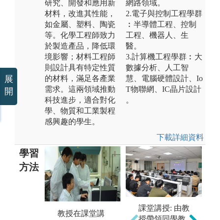
研究、開發和應用新
網路領域。
材料，改進其性能，
2.電子與控制工程學群
如金屬、塑料、陶瓷
︰半導體工程、控制
等。化學工程師致力
工程、機器人、生
於製造產品，降低環
醫。
境影響；材料工程師
3.計算機工程學群︰大
則設計具有特定性質
數據分析、人工智
的材料，滿足各產業
慧、電腦硬體設計、 Io
展
需求。這兩領域推動
T物聯網、IC晶片設計
開
科技進步，適合對化
。
學、物質和工業製程
感興趣的學生。
下載詳細資料
學習
方法
課堂講授: 由教
教授在課堂講
專
授帶領同學教