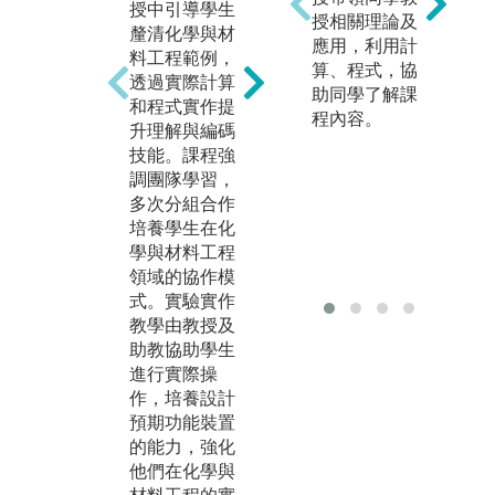
授中引導學生
本
企業參訪及企
授相關理論及
釐清化學與材
課
業實習:
應用，利用計
料工程範例，
上
1.本系於每學
算、程式，協
透過實際計算
實
期都會固定舉
助同學了解課
和程式實作提
大
辦3場企業參訪
程內容。
升理解與編碼
系
活動，讓學生
技能。課程強
學
於就學時間就
調團隊學習，
活
能對於未來之
多次分組合作
發
工作場域有更
培養學生在化
來
多的了解。
學與材料工程
成
2.本系於大四
領域的協作模
下學期會媒合
圖
式。實驗實作
學生至企業實
競
教學由教授及
習一學期。
助教協助學生
版
圖解:企業參訪
進行實際操
相片
作，培養設計
預期功能裝置
版權:本系照片
的能力，強化
他們在化學與