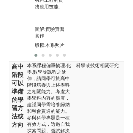
材料工程的實
務應用技能。
圖解:實驗實習
實作
版權:本系照片
本系課程偏重物理.化
科學或技術相關研究
高中
學.數學等課程之延
階段
伸，請同學可於高中
可以
階段培養與上述學科
準備
之相關能力。考慮大
學學科內容的廣度，
的學
建議同學需培養歸納
習方
和融會貫通的能力。
法或
參與科學專題是一種
方向
有效方式，透過自我
探索問題、嘗試解決