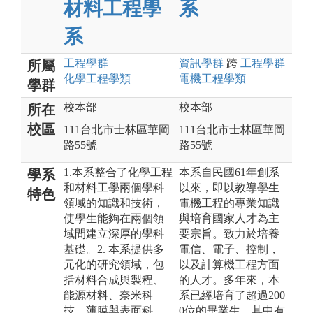
材料工程學
系
系
工程
學群
資訊
學群
跨
工程
學群
所屬
化學工程
學類
電機工程
學類
學群
校本部
校本部
所在
校區
111台北市士林區華岡
111台北市士林區華岡
路55號
路55號
1.本系整合了化學工程
本系自民國61年創系
學系
和材料工學兩個學科
以來，即以教導學生
特色
領域的知識和技術，
電機工程的專業知識
使學生能夠在兩個領
與培育國家人才為主
域間建立深厚的學科
要宗旨。致力於培養
基礎。2. 本系提供多
電信、電子、控制，
元化的研究領域，包
以及計算機工程方面
括材料合成與製程、
的人才。多年來，本
能源材料、奈米科
系已經培育了超過200
技、薄膜與表面科
0位的畢業生，其中有