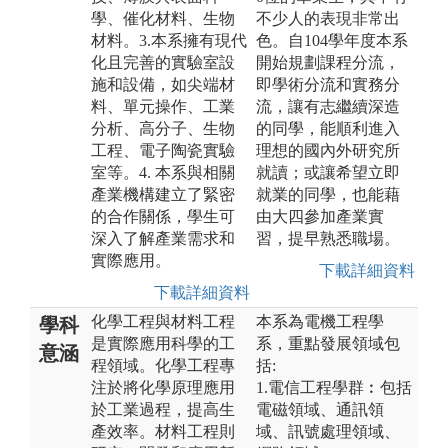
學、催化材料、生物
不少人的表現非常出
材料。3.本系擁有現代
色。自104學年度本系
化且完善的實驗室設
開始規劃課程分流，
施和設備，如尖端材
即學術分流和實務分
料、單元操作、工業
流，讓有志繼續深造
分析、高分子、生物
的同學，能順利進入
工程、電子陶瓷實驗
理想的國內外研究所
室等。4. 本系與相關
就讀；或讓希望立即
產業機構建立了緊密
就業的同學，也能藉
的合作關係，學生可
由大四參加產業實
深入了解產業需求和
習，提早熟悉職場。
實際應用。
下載詳細資料
下載詳細資料
化學工程與材料工程
本系為電機工程學
學科
是實際應用科學的工
系，重點發展領域包
意涵
程領域。化學工程專
括:
注於將化學原理應用
1.電信工程學群︰包括
於工業過程，提高生
電磁領域、通訊領
產效率。材料工程則
域、訊號處理領域、