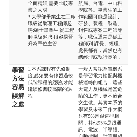
全而精細,需要比較專
航局、台電、中山科
業之人材
學院等。畢業生的工
3.大學部畢業生在工廠
作範圍可能是設計、
職級從助理工程師起
研發、製程、製造、
聘;碩士畢業生:從工程
銷售或專案工程師等
師職級起聘,很容易晉
等，職位通常是從工
升為單位主管
程師到 課長、經理、
處長都有，當然也有
總經理或執行長的 。
1.本系課程有先修制
一般人常認為電機系
學習
度,必須要有修習過較
是學習電力輸配與機
方法
低階課程的經驗,才能
械運轉的組合，這些
容易
繼續修習較高階的課
大電力及機械是蠻危
誤解
程
險的工作，更不適合
女生做。其實本系的
之處
學習及未來工作大概
只有5%是跟這些相
關，其他95%是跟通
訊、電波、半導體、
自動控制、計算機相