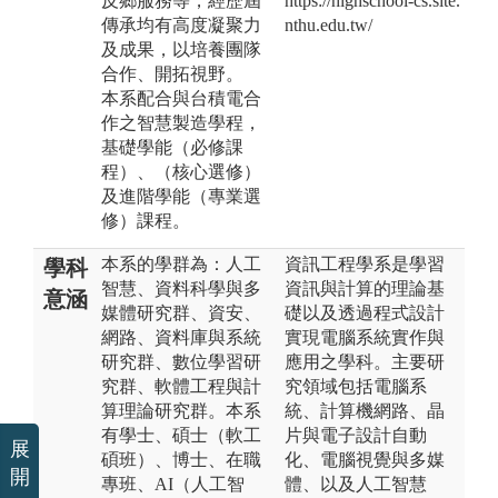
反鄉服務等，經歷屆
https://highschool-cs.site.
傳承均有高度凝聚力
nthu.edu.tw/
及成果，以培養團隊
合作、開拓視野。
本系配合與台積電合
作之智慧製造學程，
基礎學能（必修課
程）、（核心選修）
及進階學能（專業選
修）課程。
本系的學群為：人工
資訊工程學系是學習
學科
智慧、資料科學與多
資訊與計算的理論基
意涵
媒體研究群、資安、
礎以及透過程式設計
網路、資料庫與系統
實現電腦系統實作與
研究群、數位學習研
應用之學科。主要研
究群、軟體工程與計
究領域包括電腦系
算理論研究群。本系
統、計算機網路、晶
有學士、碩士（軟工
片與電子設計自動
展
碩班）、博士、在職
化、電腦視覺與多媒
開
專班、AI（人工智
體、以及人工智慧