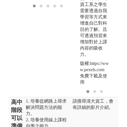
資工系之學生
需要透過自我
學習等方式來
增進自己對科
目的了解。且
可透過預習來
增加對於上課
內容的吸收
力。
版
版權:https://ww
w
w.pexels.com
免費下載及使
用
1. 培養從網路上尋求
請搜尋清大資工，會
高中
解決問題方法的能
有詳細的影片介紹。
階段
力。
可以
2. 培養使用線上課程
準備
自學之能力。