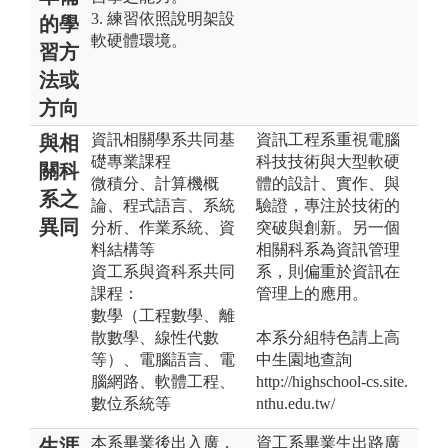
3. 練習依照說明架設
的學
軟硬體環境。
習方
法或
方向
資訊相關學系共同基
資訊工程系重視電腦
與相
礎專業課程
科技技術與大型軟硬
關科
微積分、計算機概
體的設計、實作、與
系之
論、程式語言、系統
驗證，專注於技術的
異同
分析、作業系統、資
突破與創新。另一個
料結構等
相關科系為資訊管理
資工系與資科系共同
系，則偏重於資訊在
課程：
管理上的應用。
數學（工程數學、離
散數學、線性代數
本系分組特色請上高
等）、電腦語言、電
中生園地查詢
腦網路、軟體工程、
http://highschool-cs.site.
數位系統等
nthu.edu.tw/
本系畢業後出入廣，
資工系畢業生出路廣
生涯