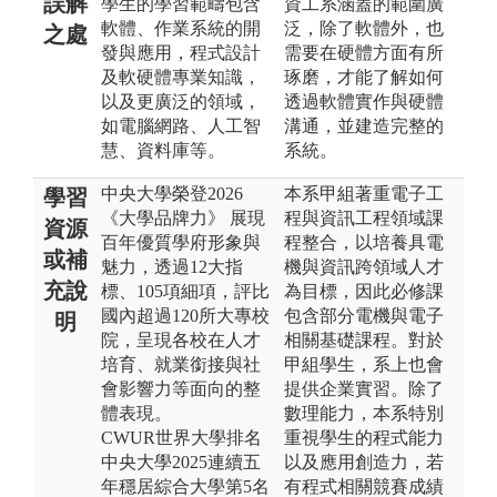
誤解
學生的學習範疇包含
資工系涵蓋的範圍廣
軟體、作業系統的開
泛，除了軟體外，也
之處
發與應用，程式設計
需要在硬體方面有所
及軟硬體專業知識，
琢磨，才能了解如何
以及更廣泛的領域，
透過軟體實作與硬體
如電腦網路、人工智
溝通，並建造完整的
慧、資料庫等。
系統。
中央大學榮登2026
本系甲組著重電子工
學習
《大學品牌力》 展現
程與資訊工程領域課
資源
百年優質學府形象與
程整合，以培養具電
或補
魅力，透過12大指
機與資訊跨領域人才
充說
標、105項細項，評比
為目標，因此必修課
國內超過120所大專校
包含部分電機與電子
明
院，呈現各校在人才
相關基礎課程。對於
培育、就業銜接與社
甲組學生，系上也會
會影響力等面向的整
提供企業實習。除了
體表現。
數理能力，本系特別
CWUR世界大學排名
重視學生的程式能力
中央大學2025連續五
以及應用創造力，若
年穩居綜合大學第5名
有程式相關競賽成績