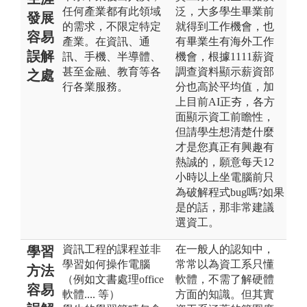
任何產業都有此領域
泛，大多學生畢業前
發展
的需求，不限定特定
就得到工作機會，也
容易
產業。在資訊、通
有畢業生有海外工作
誤解
訊、手機、半導體、
機會，根據1111薪資
甚至金融、教育等各
調查資料顯示薪資部
之處
行各業服務。
分也高於平均值，加
上目前AI正夯，各方
面顯示資工前瞻性，
但請學生想清楚什麼
才是您真正有興趣有
熱誠的，願意每天12
小時以上坐電腦前只
為破解程式bug嗎?如果
是的話，那非常建議
選資工。
資訊工程的課程並非
在一般人的認知中，
學習
學習如何操作電腦
常常以為資工系只懂
方法
（例如文書處理office
軟體，不需了解硬體
容易
軟體.... 等）
方面的知識。但其實