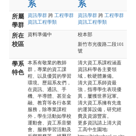
系
系
資訊
學群
跨
工程
學群
資訊
學群
跨
工程
學群
所屬
資訊工程
學類
資訊工程
學類
學群
資料準備中
校本部
所在
校區
新竹市光復路二段101
號
本系有敬業的教師
清大資工系課程涵蓋
學系
群，專業的資工課
資訊科學各主要領
特色
程、以及優質的學習
域，軟硬體兼備。
環境。歷屆系友們，
清大資工系師資最
在資訊、通訊、手
強，指導學生表現優
機、半導體、甚至金
異，屢獲世界冠軍。
融、教育等各行各業
清大資工系擁有先進
服務，除專業課程
的運算設備，研究經
外，學生活動如學校
費及資源豐富。
運動會、資工系音樂
更多資訊請上清大資
會、服務學習活動及
工高中生園地: