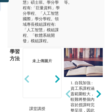
慧）碩士班。學分學
等。
程有:「巨量資料」學
分學程、「人工智慧
國際」學分學程。領
域專長模組課程有:
「人工智慧」模組課
程、「軟體系統開
發」模組課程。
學習
方法
未上傳圖片
2
電腦教室實習
1. 自我加強 :
課程
資工系課程涵
圖解:系上最新
蓋範圍較大，
AI PC電腦
較難將整個內
容於授課時完
課堂講授
專
整呈現，因此