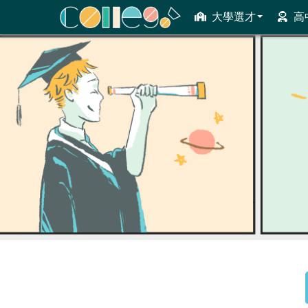
大學選才
高
ColleGo! 大學選才與高中育才輔助系統