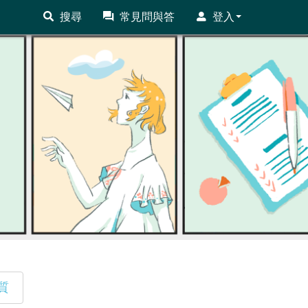
搜尋
常見問與答
登入
質