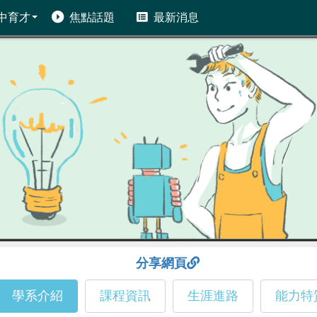
中育才
焦點話題
最新消息
分享網頁
學系介紹
課程資訊
生涯進路
能力特