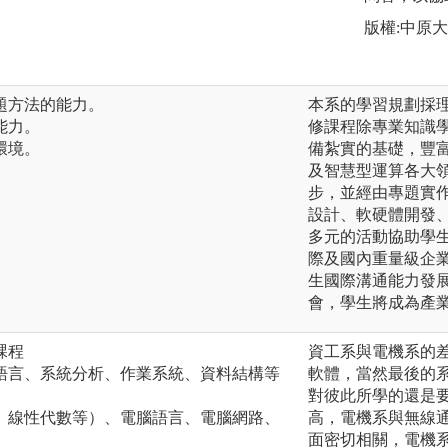
版權:中原
問題方法的能力。
本系的學習規劃採
能力。
修課程除專業知識
環境。
備紮實的基礎，豐
及智慧型運算各大
步，並經由專題實
設計、軟硬體開發
多元的活動協助學
際及國內重量級企
生國際溝通能力發
會，學生將成為產
課程
資工系與電機系的
語言、系統分析、作業系統、資料結構等
軟體，當然最後的
對彼此所學的還是
、線性代數等）、電腦語言、電腦網路、
高，電機系與無線
面密切相關，電機系