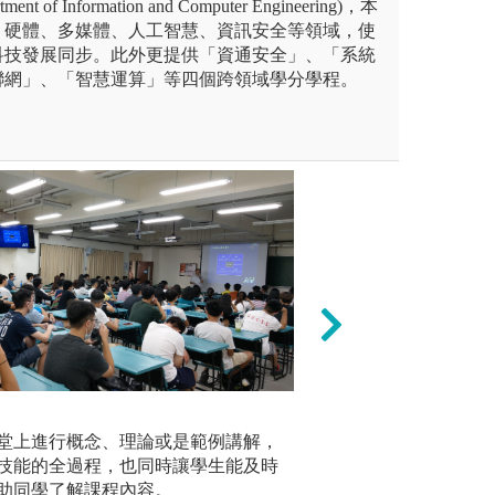
 of Information and Computer Engineering)，本
、硬體、多媒體、人工智慧、資訊安全等領域，使
科技發展同步。此外更提供「資通安全」、「系統
聯網」、「智慧運算」等四個跨領域學分學程。
團隊學習
專題實作
堂上進行概念、理論或是範例講解，
課程設計
C電腦
技能的全過程，也同時讓學生能及時
作機會，
助同學了解課程內容。