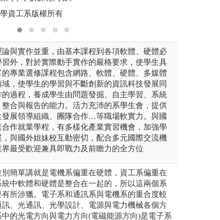
版權:中原
大學資工系版權所有
理論與實作並重，由基本課程到各項軟體、硬體必
學習外，對於實際動手實作的嚴格要求，使學生具
富的專業選修課程包含網路、軟體、硬體、多媒體
領域，使學生的學習與不斷創新的資訊科技發展同
作的過程，養成學生由問題發掘、自主學習、系統
、整合與報告的能力。活力充沛的系學生會，提供
生發展領導組織、團隊合作…等職場軟實力。與國
業合作就業學程，有多樣化產業實習機會，加強學
展，與國外姐妹校互動密切，配合多元國際交流機
業界最受歡迎兼具即戰力及前瞻力的全方位
差別簡單講就是電機系偏重在硬體，資工系偏重在
系統中軟體和硬體是整合在一起的，所以這兩個系
要有所涉獵。電子系和通訊系與電機系的重合度較
通訊、光通訊、光學設計、電源與電力機械各個方
中的光電方向與電力方向(電磁能源方向)是電子系