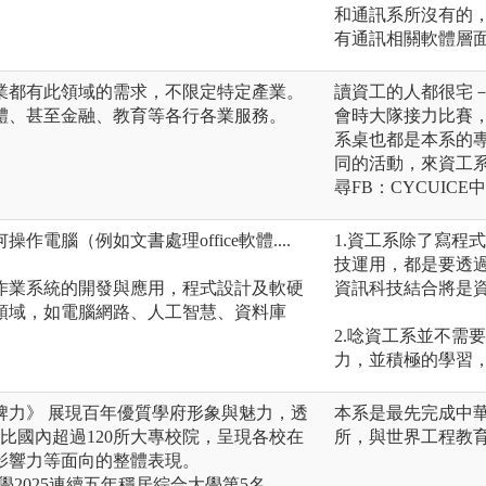
和通訊系所沒有的
有通訊相關軟體層
業都有此領域的需求，不限定特定產業。
讀資工的人都很宅
體、甚至金融、教育等各行各業服務。
會時大隊接力比賽
系桌也都是本系的
同的活動，來資工
尋FB：CYCUIC
電腦（例如文書處理office軟體....
1.資工系除了寫程
技運用，都是要透
作業系統的開發與應用，程式設計及軟硬
資訊科技結合將是
領域，如電腦網路、人工智慧、資料庫
2.唸資工系並不需
力，並積極的學習
品牌力》 展現百年優質學府形象與魅力，透
本系是最先完成中華
評比國內超過120所大專校院，呈現各校在
所，與世界工程教
影響力等面向的整體表現。
學2025連續五年穩居綜合大學第5名