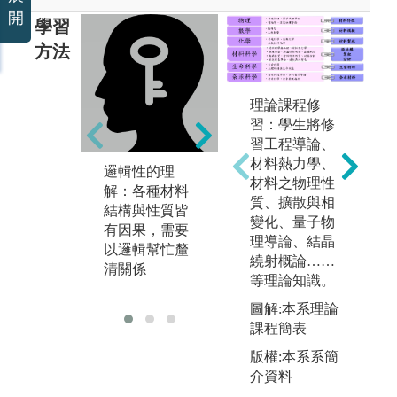
開
學習
方法
理論課程修
習：學生將修
習工程導論、
材料熱力學、
邏輯性的理
縝密細心的思
耐
材料之物理性
解：各種材料
考：不管是材
力
質、擴散與相
結構與性質皆
料實驗或計
需
變化、量子物
有因果，需要
算，皆需要完
察
理導論、結晶
以邏輯幫忙釐
善的計畫與精
之
繞射概論……
清關係
準細心的執行
等理論知識。
與分析
圖解:本系理論
課程簡表
版權:本系系簡
介資料