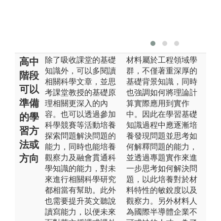
除了吸收課堂的基礎
材料屬於工程領域學
高中
知識外，可以多閱讀
群，不僅著重深厚的
階段
相關科學文章，並思
基礎背景知識，同時
可以
考課堂教授的基礎原
也強調如何將理論計
準備
理相關更深入的內
算實際應用到實作
容。也可以透過參加
中。因此在學習基礎
的學
科學競賽等活動培養
知識過程中應逐漸培
習方
探索問題解決問題的
養發現問題並思考如
法或
能力，同時也能培養
何解釋問題的能力，
方向
觀察力及融會貫通科
並透過專題實作來進
學知識的能力，對未
一步思考如何解決問
來進行相關科學研究
題，以此培養對於材
都相當有幫助。此外
料特性的敏銳度以及
也需要提升英文聽說
觀察力。另外材料人
讀寫能力，以便未來
為國際半導體企業不