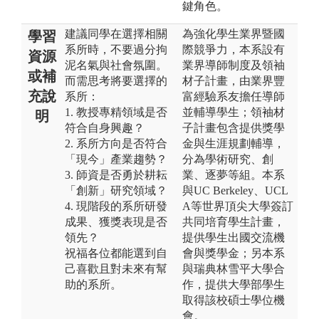
鍵角色。
建議同學在選擇相關
為強化學生業界暨國
學習
系所時，不要過分拘
際競爭力，本系設有
資源
泥名氣與社會氛圍。
業界導師制度及領袖
或補
而需思考將要選擇的
材子計畫，由業界豐
充說
系所：
富經驗系友擔任導師
1. 教授專精領域是否
並輔導學生；領袖材
明
符合自身興趣？
子計畫包含提供獎學
2. 系所方向是否符合
金與生涯規劃輔導，
「現今」產業趨勢？
分為學術研究、創
3. 師資是否勇於耕耘
業、逐夢等組。本系
「創新」研究領域？
與UC Berkeley、UCL
4. 現階段的系所研發
A等世界頂尖大學簽訂
成果、獲獎表現是否
共同培育學生計畫，
領先？
提供學生出國交流機
祝福各位都能選到自
會與獎學金；另本系
己喜歡且對未來有幫
與瑞典林雪平大學合
助的系所。
作，提供大學部學生
取得該校碩士學位機
會。