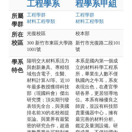
工程學系
程學系甲組
工程
學群
工程
學群
所屬
材料工程
學類
材料工程
學類
學群
光復校區
校本部
所在
校區
300 新竹市東區大學路
新竹市光復路二段101
1001號
號
陽明交大材料系活力
本系是國內第一個成
學系
與創新兼具。專精領
立的材料科學工程系
特色
域包含電子、生醫、
所，畢業生人數不僅
材料計算AI等。近10
執國內之牛耳，系友
年最多教授獲得科技
表現出色，在產官學
部（現國科會）傑出
研各界，更居領導地
研究獎；頂尖期刊發
位。本系有極優良之
表領先全台，與美國
師資，並設有科技部
排名前30的名校相提
貴重儀器中心，擁有
並論。與業界有最緊
最完善的材料分析、
密的研究合作，超過
鑑定及量測設備。研