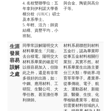
4. 名校雙聯學位：五
與合金、陶瓷與高分
年拿到伊利諾大學香
子等。
檳分校（UIUC）碩士
及本系學士。
5. 年輕、活力：師資
結構、資歷平均，小
班制。
同學常誤解陽明交大
材料系易聯想到材料
生涯
材料畢業生「只能」
五金行，認為畢業即
發展
去台積電。陽明交大
從事五金材料相關行
容易
材料系畢業的確是可
業別，其實不然。材
誤解
以很容易加入，但除
料系畢業生出路主要
此之外，還是有非常
分三大類：學術界-培
之處
多很好的出路，如：
育莘莘學子。產業界-
中鋼、應用材料、工
從事傳統、電子、航
研院、生醫公司、大
太、運動器材、新能
學任教、甚至擔任專
源、醫藥、生技、化
利律師。
學檢驗產業等，都迫
切需要材料領域的人
才。研發界-解決人類