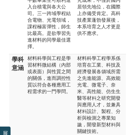
半數畢業生可順利進
究成果，不僅於國內
入台積電與各大公
居領先地位，在國際
司。三一跨域學程結
上亦備受肯定。高科
合電物、光電領域，
技產業蓬勃發展後，
課程極富彈性，師生
本系培育之人才更是
比最高。是欲學習先
供不應求。
進材料的同學最佳選
擇。
材料科學與工程是學
材料科學工程學系係
學科
習材料微結構（內部
培育在工業、科技及
意涵
或表面）與性質之間
經濟發展各領域所需
的關係，進而調控性
之先進能源、高效能
質以符合各種應用工
光電、微電子、奈
程需求的一門學問。
米、高性能、仿生生
醫等材料之研究開發
與應用人才，並兼具
材料設計、製程、分
析與檢測之專業知
識，開發新型材料與
關鍵技術。
展