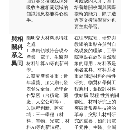
面對英文授課或課外
可或缺的人才，為了
吸收各種相關領域的
培養離開校園與國際
知識訊息都能得心應
接軌的能力，除了透
手。
過英文授課學習外也
要主動學習。
陽明交大材料系特殊
在理學院裡，研究與
與相
之處：
教學的重點在於對自
關科
1. 專精領域符合現今
然現象的理解，工學
系之
產業：電子、生醫與
院重點在於對自然現
異同
材料計算AI等創新科
象的應用，材料系是
學。
兩者兼具。材料系著
2. 研究產業並重：近
重於固態材料的特性
年獲獎、頂尖期刊發
研究、物質科學與工
表領先全台。產學合
程應用，並探討材料
作緊密（台積電、藥
微結構-製程-性質的關
廠、太空公司等）。
聯性。材料研究上的
3. 課程創新、跨領
突破常常產生技術的
域：三一學程（材
革命，突顯出材料研
料、電物、光電)，材
究的重要，如商用電
料AI等創新課程。
子元件、生醫、金屬