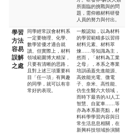
所面臨的挑戰與的問
題，需仰賴材料研發
人員的努力與付出。
同學經常誤會材料系
一般認知，以為材料
學習
一定要物理、化學、
的學習範疇多以習得
方法
數學皆優才適合就
材料元素、材料萃
容易
讀。但實際上，材料
煉……等知識為主，
誤解
領域範圍博大精深，
然而，「材料為工業
只要有清晰的思路，
之母」，本系之專業
之處
且對上述三項重要科
培訓函蓋先進能源、
目「任一項」有興趣
高效能光電、微電
的同學，就可以有非
子、奈米、高性能、
常好的表現。
仿生生醫六大領域，
而時下最夯的AI人工
智慧、自駕車……等
亦為本系新亮點，材
料科學學習內容與日
常生活息息相關，在
新興科技領域扮演關