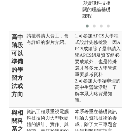
與資訊科技相
關的理論基礎
課程
請搜尋清大資工，會
1.可參加APCS大學程
高中
有詳細的影片介紹。
式設計先修檢測，因A
階段
PCS成績除了是申請入
可以
學APCS組及資安組必
準備
要成績外，也是特殊
選才等多元入學管道
的學
重要參考資料
習方
2.可參加大學端辦理的
法或
高中生營隊活動，了
方向
解本系大略背景知
識。
資訊工程系重視電腦
本系著重在基礎資訊
與相
科技技術與大型軟硬
理論與資訊技術的養
關科
體的設計、實作、與
成，除了大三專題會
系之
驗證，專注於技術的
用到相關程式語言、