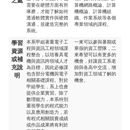
之處
需要在硬體方面有所
算機網路概論、計算
琢磨，才能了解如何
機概論、計算機組
透過軟體實作與硬體
織、作業系統等各個
溝通，並建造完整的
專業領域的課程。
系統。
本系甲組著重電子工
一來可以參與暑期或
學習
程與資訊工程領域課
寒假的資工營隊，二
資源
程整合，以培養具電
來希望可以有更多的
或補
機與資訊跨領域人才
機會，好讓資工系老
充說
為目標，因此必修課
師與各高中交流，增
包含部分電機與電子
加對資工領域了解的
明
相關基礎課程。對於
機會。
甲組學生，系上也會
提供企業實習。除了
數理能力，本系特別
重視學生的程式能力
以及應用創造力，若
有程式相關競賽成績
或作品成果將有利於