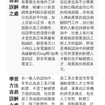
容易
有畢業生有海外工作
但近來也有不少畢業
誤解
機會，根據1111薪資
生朝公職或金控公司
調查資料顯示薪資部
的領域就職，亦有進
之處
分也高於平均值，加
入傳統產業的資訊相
上目前AI正夯，各方
關部門工作，自行創
面顯示資工前瞻性，
業的人數也持續在增
但請學生想清楚什麼
加中，社會上各行各
才是您真正有興趣有
業都相當需要資訊工
熱誠的，願意每天12
程人才的協助，即使
小時以上坐電腦前只
是傳統認知中的硬體
為破解程式bug嗎?如果
公司所需要的軟體人
是的話，那非常建議
才數目也不輸硬體人
選資工。
才，就業面向相當多
元。
在一般人的認知中，
資工系主要是培育電
學習
常常以為資工系只懂
腦軟硬體人才之學理
方法
軟體，不需了解硬體
基礎，著重在計算機
容易
方面的知識。但其實
的原理及概念，包含
誤解
資工系涵蓋的範圍廣
人工智慧、軟體工
泛，除了軟體外，也
程、資料庫系統、計