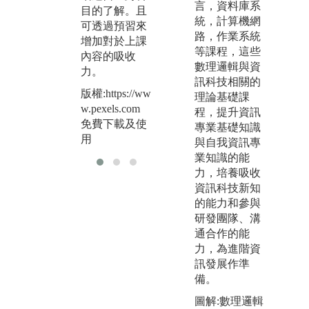
過
言，資料庫系
目的了解。且
摸索，因此資
到
統，計算機網
可透過預習來
工系的學生需
成
路，作業系統
增加對於上課
要有自我探索
等課程，這些
版權
內容的吸收
答案的能力。
數理邏輯與資
w.
力。
版權:https://ww
訊科技相關的
免
版權:https://ww
w.pexels.com
理論基礎課
用
w.pexels.com
免費下載及使
程，提升資訊
免費下載及使
用
專業基礎知識
用
與自我資訊專
業知識的能
力，培養吸收
資訊科技新知
的能力和參與
研發團隊、溝
通合作的能
力，為進階資
訊發展作準
備。
圖解:數理邏輯