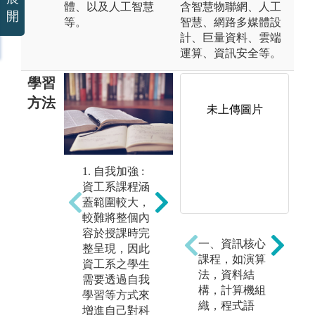
體、以及人工智慧
含智慧物聯網、人工
開
等。
智慧、網路多媒體設
計、巨量資料、雲端
運算、資訊安全等。
學習
方法
未上傳圖片
2. 探索能力 :
3.
1. 自我加強 :
資工系領域涵
在
資工系課程涵
蓋範圍較大，
中
蓋範圍較大，
且需要吸收的
與
較難將整個內
知識五花八
作
容於授課時完
門，不可能完
與
一、資訊核心
整呈現，因此
全都深入了
討
課程，如演算
資工系之學生
解。當需要橫
分
法，資料結
之
需要透過自我
跨自己不熟悉
力
構，計算機組
y
學習等方式來
的領域時，需
難
織，程式語
增進自己對科
要自己學習與