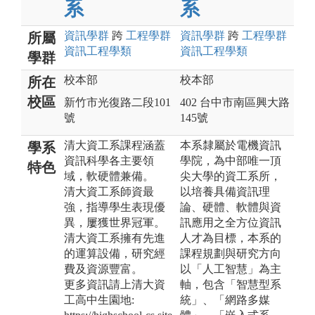
系
系
資訊
學群
跨
工程
學群
資訊
學群
跨
工程
學群
所屬
資訊工程
學類
資訊工程
學類
學群
校本部
校本部
所在
校區
新竹市光復路二段101
402 台中市南區興大路
號
145號
清大資工系課程涵蓋
本系隸屬於電機資訊
學系
資訊科學各主要領
學院，為中部唯一頂
特色
域，軟硬體兼備。
尖大學的資工系所，
清大資工系師資最
以培養具備資訊理
強，指導學生表現優
論、硬體、軟體與資
異，屢獲世界冠軍。
訊應用之全方位資訊
清大資工系擁有先進
人才為目標，本系的
的運算設備，研究經
課程規劃與研究方向
費及資源豐富。
以「人工智慧」為主
更多資訊請上清大資
軸，包含「智慧型系
工高中生園地:
統」、「網路多媒