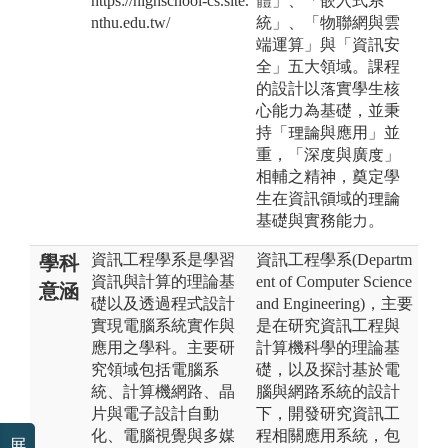
https://highschool-cs.site.
體」、「嵌入式系
nthu.edu.tw/
統」、「物聯網與雲
端運算」與「資訊安
全」五大領域。課程
的設計以落實學生核
心能力為基礎，並秉
持「理論與應用」並
重，「深度與廣度」
相輔之精神，奠定學
生在資訊領域的理論
基礎與實務能力。
資訊工程學系是學習
資訊工程學系(Departm
學科
資訊與計算的理論基
ent of Computer Science
意涵
礎以及透過程式設計
and Engineering)，主要
實現電腦系統實作與
是在研究資訊工程與
應用之學科。主要研
計算機科學的理論基
究領域包括電腦系
礎，以及探討基於電
統、計算機網路、晶
腦與網路系統的設計
片與電子設計自動
下，開發研究資訊工
化、電腦視覺與多媒
程相關應用系統，包
展