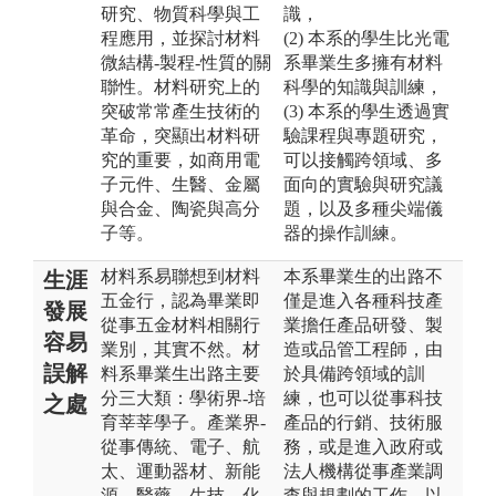
研究、物質科學與工
識，
程應用，並探討材料
(2) 本系的學生比光電
微結構-製程-性質的關
系畢業生多擁有材料
聯性。材料研究上的
科學的知識與訓練，
突破常常產生技術的
(3) 本系的學生透過實
革命，突顯出材料研
驗課程與專題研究，
究的重要，如商用電
可以接觸跨領域、多
子元件、生醫、金屬
面向的實驗與研究議
與合金、陶瓷與高分
題，以及多種尖端儀
子等。
器的操作訓練。
材料系易聯想到材料
本系畢業生的出路不
生涯
五金行，認為畢業即
僅是進入各種科技產
發展
從事五金材料相關行
業擔任產品研發、製
容易
業別，其實不然。材
造或品管工程師，由
誤解
料系畢業生出路主要
於具備跨領域的訓
分三大類：學術界-培
練，也可以從事科技
之處
育莘莘學子。產業界-
產品的行銷、技術服
從事傳統、電子、航
務，或是進入政府或
太、運動器材、新能
法人機構從事產業調
源、醫藥、生技、化
查與規劃的工作，以