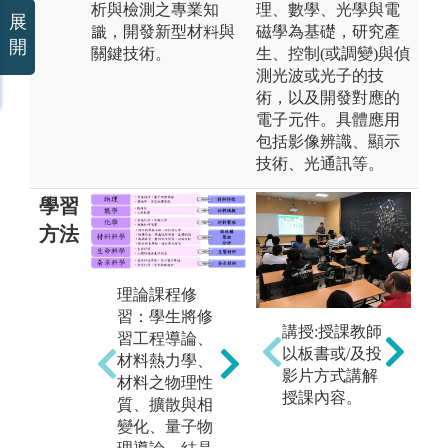
析與檢測之專業知
理、數學、光學與電
展
識，開發新型材料與
磁學為基礎，研究產
開
關鍵技術。
生、控制(或調變)與偵
測光波或光子的技
術，以及開發對應的
電子元件。具體應用
包括影像辨識、顯示
技術、光通訊等。
學習
方法
專題實作：擬
業
理論課程修
定一特定題目
勵
習：學生將修
（如家庭照護-
講授:授課教師
業
習工程導論、
智慧電子裝
以板書或/及投
經
材料熱力學、
置）與同儕進
影片方式講解
理
材料之物理性
行團隊合作與
授課內容。
於
質、擴散與相
實作，除了培
獨
變化、量子物
養學生之研究
度