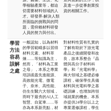
學檢驗產業等，都迫
及進一步從事創業投
切需要材料領域的人
資的相關工作。
才。研發界-解決人類
所面臨的挑戰與的問
題，需仰賴材料研發
人員的努力與付出。
一般認知，以為材料
對材料性質有扎實的
學習
的學習範疇多以習得
了解有助於下游光電
方法
材料元素、材料萃
產品之後續開發和改
容易
煉……等知識為主，
良，故本系整合『晶
誤解
然而，「材料為工業
體與高分子材料科
之母」，本系之專業
學』和『光電科學』
之處
培訓函蓋先進能源、
兩大領域之基礎必修
高效能光電、微電
課程，確保學生具備
子、奈米、高性能、
材料與光電科學之基
仿生生醫六大領域，
礎訓練，也增加跨領
而時下最夯的AI人工
域就業的機會。本系
智慧、自駕車……等
亦提供24學分以上之
亦為本系新亮點，材
專業選修課程，學生