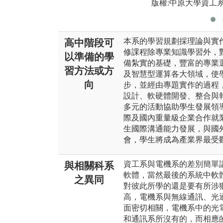
版權:中原大學資工
本系的學習規劃採理論與實
高中階段可
修課程除專業知識學習外，
以準備的學
備紮實的基礎，豐富的專業
習方法或方
及智慧型運算各大領域，使
向
步，並經由專題實作的過程
設計、軟硬體開發、整合與
多元的活動協助學生發展領
際及國內重量級企業合作就
生國際溝通能力發展，與國
會，學生將成為產業界最受
資工系與電機系的差別簡單
與相關科系
軟體，當然最後的系統中軟
之異同
對彼此所學的還是要有所涉
高，電機系與無線通訊、光
面密切相關，電機系中的光電
和通訊系所沒有的，而相應