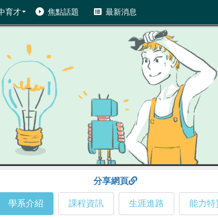
中育才
焦點話題
最新消息
分享網頁
學系介紹
課程資訊
生涯進路
能力特