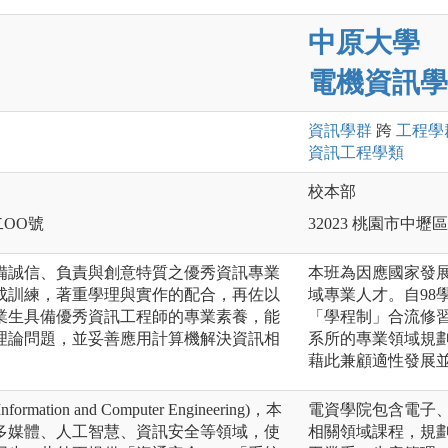
中原大學
電機資訊學
資訊
學群
跨
工程
學
資訊工程
學類
校本部
二OO號
32023 桃園市中
備誠信、負責與創意特質之優秀資訊專業
本班為因應國家發
成訓練，著重學理與實作的配合，再佐以
域專業人才。自98
業生具備優秀資訊工程師的專業素養，能
「學程制」合流修
理論問題，並妥善應用計算機解決資訊相
系所的專業領域規劃
藉此兼顧適性發展
ormation and Computer Engineering)，本
電資學院包含電子
多媒體、人工智慧、資訊安全等領域，使
相關領域課程，規劃