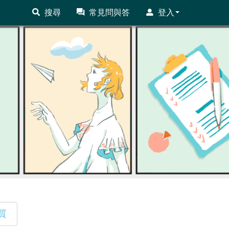
搜尋
常見問與答
登入
質