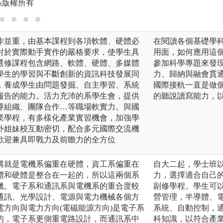
系版權所有
作並重，由基本課程到各項軟體、硬體必
在閱讀各個基礎學
對於實際動手實作的嚴格要求，使學生具
用面，如何應用這
選修課程包含網路、軟體、硬體、多媒體
參加科學專題來發
學生的學習與不斷創新的資訊科技發展同
力、歸納與融會貫
，養成學生由問題發掘、自主學習、系統
國際接軌一直是做
報告的能力。活力充沛的系學生會，提供
的聽說讀寫能力，
導組織、團隊合作…等職場軟實力。與國
業學程，有多樣化產業實習機會，加強學
外姐妹校互動密切，配合多元國際交流機
歡迎兼具即戰力及前瞻力的全方位
講就是電機系偏重在硬體，資工系偏重在
自大二起，學士班
體和硬體是整合在一起的，所以這兩個系
力，選擇適合自己
獵。電子系和通訊系與電機系的重合度較
副修學程。學生可
通訊、光學設計、電源與電力機械各個方
營管理，半導體、
方向與電力方向(電磁能源方向)是電子系
系統、自動控制，通
的，電子系更側重電路設計，而通訊系中
科知識，以符合產