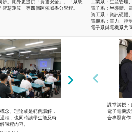
同步。此外更提供「資通安全」、「系統
工業系：生産管理
「智慧運算」等四個跨領域學分學程。
電子系：半導體、
資工系：資訊硬體
電機系：電力、控
電子系與電機系共同
團隊學習
課堂講授：
概念、理論或是範例講解，
課程設計上將刻意
電子電機設
過程，也同時讓學生能及時
作機會，進而學習
合專題實作
解課程內容。
版權:中原大學資工