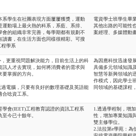
。
本系學生在社團表現方面屢屢獲獎，運動
電資學士班學生畢
是運動場上最火熱的科系，系藍、系排、
其他出路的可能性
學會的組織非常完善，每學期都有規劃不
案經理、多媒體動
有讀書，在生活方面也同樣很精彩。可搜
工程學系
外，更重視問題解決能力，目前生活上的科
為因應科技迅速發
資訊人才去實現，如何將消費者的需求與
具備多元領域知識
來要掌握的方向。
智慧等新興領域的
作模式，因此學士
玩過電腦，只要有良好的數理基礎及英語能
同領域的基礎課程
適合唸資工系。
學會(IEET)工程教育認證的資訊工程系
1.透過學程制，增
軌至今已十餘年。
性，增加專業知識
雙主修學位。
2.法拉第e學苑：
安排電資學院學程