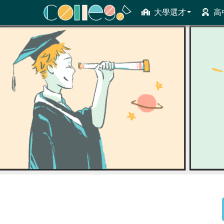
大學選才
高
ColleGo! 大學選才與高中育才輔助系統