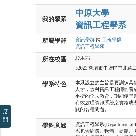
中原大學
我的學系
資訊工程學系
資訊
學群
跨
工程
學群
所屬學群
資訊工程
學類
校本部
所在校區
32023 桃園市中壢區中北路
本系設立的主旨是要訓練具
學系特色
人才，故對資訊工程師的養
平衡的全人教育，期能使畢
有效處理資訊系統之實務或
關的各種問題。
展
開
資訊工程學系(Department of Inf
學科意涵
系包含網路、軟體、硬體、