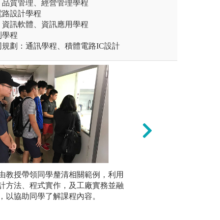
、品質管理、經營管理學程
電路設計學程
、資訊軟體、資訊應用學程
制學程
規劃：通訊學程、積體電路IC設計
由教授帶領同學釐清相關範例，利用
實驗實作教學
團隊學習
讓同學有機會有多次的分組合
計方法、程式實作，及工廠實務並融
教授及助教協助同
作，進而
與人合作的模式。
，以協助同學了解課程內容。
具備自己設計預期
的能力。
系版權所有
版權:中原大學資