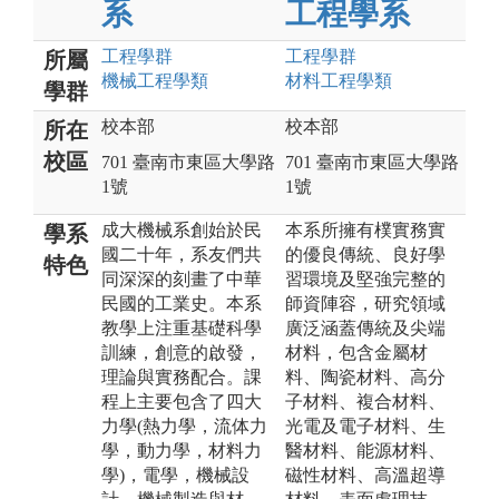
系
工程學系
工程
學群
工程
學群
所屬
機械工程
學類
材料工程
學類
學群
校本部
校本部
所在
校區
701 臺南市東區大學路
701 臺南市東區大學路
1號
1號
成大機械系創始於民
本系所擁有樸實務實
學系
國二十年，系友們共
的優良傳統、良好學
特色
同深深的刻畫了中華
習環境及堅強完整的
民國的工業史。本系
師資陣容，研究領域
教學上注重基礎科學
廣泛涵蓋傳統及尖端
訓練，創意的啟發，
材料，包含金屬材
理論與實務配合。課
料、陶瓷材料、高分
程上主要包含了四大
子材料、複合材料、
力學(熱力學，流体力
光電及電子材料、生
學，動力學，材料力
醫材料、能源材料、
學)，電學，機械設
磁性材料、高溫超導