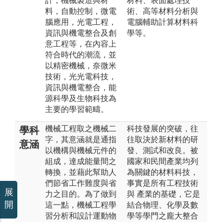
計，機械製造與材
材料、表面處理技
料，自動控制，微電
術、高等材料分析與
腦應用，光電工程，
電腦輔助計算材料科
資訊與機電整合及創
學等。
意工程等，在內容上
符合時代的潮流，並
以精密機械，奈微米
技術，光光電科技，
資訊與機電整合，能
源科學及生物科技為
主要的學習範疇。
機械工程取之機械二
科技發展的突破，往
學科
字，其意涵就是通指
往取決於新材料的研
意涵
以機構與機械元件的
發、測試和改良。被
組成，達成能量間之
國家和民間產業均列
轉換，並藉此幫助人
為關鍵的材料科技，
們節省工作難度與省
事實是所有工程技術
展
力之目的。為了做到
與 產業的基礎，它是
開
這一點，機械工程學
結合物理、化學及數
習分析和設計運動物
學等學門之龐大整合