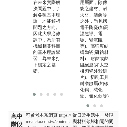
中，有所謂之
在未來實際解
用層面，除傳
訊
選修課程，為
決問題中，了
統之建材、耐
訊
特定科目的進
解各種基本理
火材、裝飾等
取
階課程，可由
論，才能解析
之外，尚包括
應
學生自己選擇
問題之方向。
電子陶瓷(如高
驗
較有興趣之方
因此大學必修
溫超導、電
與
向進修，加深
課中，為所有
容、變電阻
以
特定科目的程
機械相關科目
等)、高強度結
實
度與難度
的基本理論學
構陶瓷(研祐材
礎
習，為未來打
料)、耐熱或熱
圖
下穩定之基
阻絕層(如太空
室
礎。
梭陶瓷外殼鑲
片)、切削工具
版
耐磨鍍層(如碳
機
化鎢、碳化
鈦、氮化鈦等)
可參考本系網頁-https://
從日常生活中，發現
高中
me.ncku.edu.tw/content.
與材料領域相關的問
階段