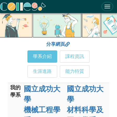
ColleGo! 大學選才與高中育才輔助系統
分享網頁
學系介紹
課程資訊
生涯進路
能力特質
我的
國立成功大
國立成功大
學系
學
學
機械工程學
材料科學及