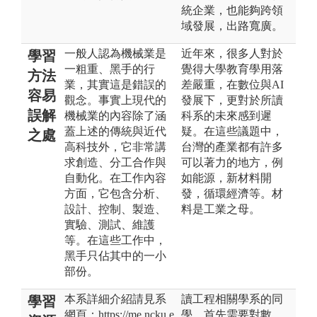
統企業，也能夠跨領
域發展，出路寬廣。
一般人認為機械業是
近年來，很多人對於
學習
一粗重、黑手的行
覺得大學教育學用落
方法
業，其實這是錯誤的
差嚴重，在數位與AI
容易
觀念。事實上現代的
發展下，更對於所讀
誤解
機械業的內容除了涵
科系的未來感到遲
蓋上述的傳統與近代
疑。在這些議題中，
之處
高科技外，它非常講
台灣的產業都有許多
求創造、分工合作與
可以著力的地方，例
自動化。在工作內容
如能源，新材料開
方面，它包含分析、
發，循環經濟等。材
設計、控制、製造、
料是工業之母。
實驗、測試、維護
等。在這些工作中，
黑手只佔其中的一小
部份。
本系詳細介紹請見系
讀工程相關學系的同
學習
網頁：https://me.ncku.e
學，首先需要對數