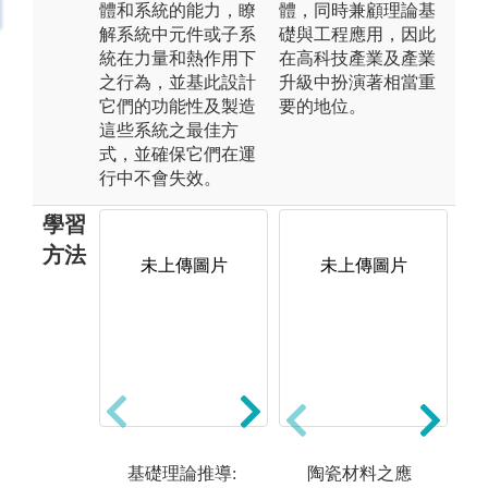
體和系統的能力，瞭
體，同時兼顧理論基
解系統中元件或子系
礎與工程應用，因此
統在力量和熱作用下
在高科技產業及產業
之行為，並基此設計
升級中扮演著相當重
它們的功能性及製造
要的地位。
這些系統之最佳方
式，並確保它們在運
行中不會失效。
學習
方法
未上傳圖片
未上傳圖片
工
及
統
及
高階理論推導:
態
於高年級課程
基礎理論推導:
陶瓷材料之應
常