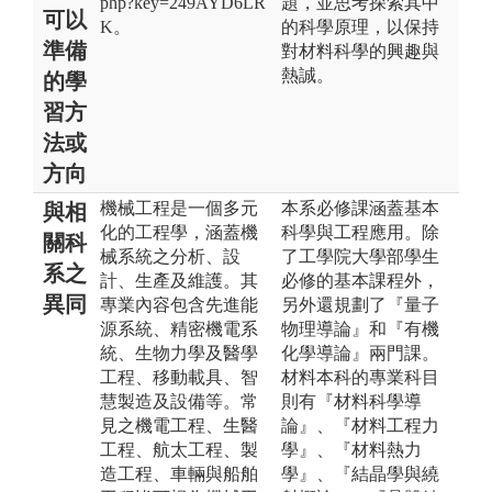
php?key=249AYD6LR
題，並思考探索其中
可以
K。
的科學原理，以保持
準備
對材料科學的興趣與
熱誠。
的學
習方
法或
方向
機械工程是一個多元
本系必修課涵蓋基本
與相
化的工程學，涵蓋機
科學與工程應用。除
關科
械系統之分析、設
了工學院大學部學生
系之
計、生產及維護。其
必修的基本課程外，
異同
專業內容包含先進能
另外還規劃了『量子
源系統、精密機電系
物理導論』和『有機
統、生物力學及醫學
化學導論』兩門課。
工程、移動載具、智
材料本科的專業科目
慧製造及設備等。常
則有『材料科學導
見之機電工程、生醫
論』、『材料工程力
工程、航太工程、製
學』、『材料熱力
造工程、車輛與船舶
學』、『結晶學與繞