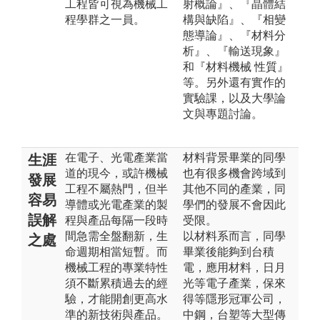
工程皆可視為機械工
射概論』、『晶體結
程學群之一員。
構與缺陷』、『相變
態導論』、『材料分
析』、『輸送現象』
和『材料機械 性質』
等。另外還有實作的
實驗課，以及大學論
文與專題討論。
在電子、光電產業當
材料背景畢業的同學
生涯
道的現今，或許機械
也有很多機會跨域到
發展
工程不屬熱門，但半
其他不同的產業，同
容易
導體或光電產業的製
學們的發展不會因此
誤解
程與產品每隔一段時
受限。
間急需全盤翻新，生
以材料系而言，同學
之處
命週期相當短暫。而
畢業後能夠到台積
機械工程的專業特性
電，應用材料，日月
須不斷累積過去的經
光等電子產業，保來
驗，才能開創更高水
得等隱形冠軍公司，
準的新技術與產品。
中鋼，台塑等大型傳