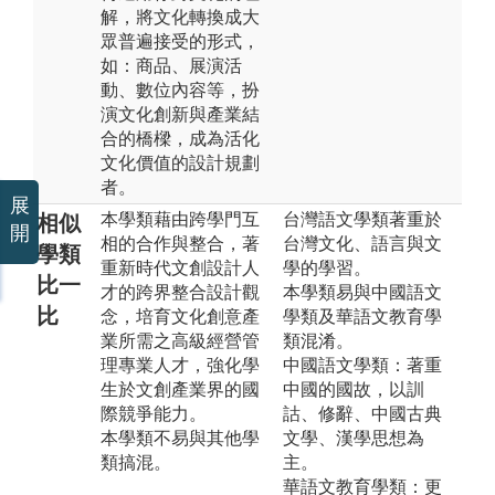
解，將文化轉換成大
眾普遍接受的形式，
如：商品、展演活
動、數位內容等，扮
演文化創新與產業結
合的橋樑，成為活化
文化價值的設計規劃
者。
展
本學類藉由跨學門互
台灣語文學類著重於
相似
開
相的合作與整合，著
台灣文化、語言與文
學類
重新時代文創設計人
學的學習。
比一
才的跨界整合設計觀
本學類易與中國語文
比
念，培育文化創意產
學類及華語文教育學
業所需之高級經營管
類混淆。
理專業人才，強化學
中國語文學類：著重
生於文創產業界的國
中國的國故，以訓
際競爭能力。
詁、修辭、中國古典
本學類不易與其他學
文學、漢學思想為
類搞混。
主。
華語文教育學類：更