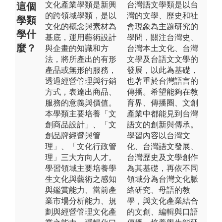
文化產業學類是新興
台灣語文學類是以台
這個
的跨領域學類，是以
灣的文學、歷史和社
學類
文化的概念與素材為
會現象為主題研究的
學什
基底，運用藝術設計
學問，關注台灣史、
麼？
與企畫的知識和方
台灣本土文化、台灣
法，將所產出的有形
文學及台語文文學的
產品或無形的服務，
發展，以此為基礎，
透過經營管理與行銷
也著重於台灣語言的
方式，表達出商品、
傳播。希望能夠在教
服務的意義與價值。
育界、傳播圈、文創
本學類主要培養「文
產業中都能見到台灣
創商品設計」、「文
語文的創新與傳承。
創品牌經營與管
學習內容以台灣文
理」、「文化行政管
化、台灣語文發展、
理」三大方向人才。
台灣歷史及文學創作
學習領域主要培養學
為其基礎，再依不同
生文化與藝術之感知
領域分為台灣文化脈
與鑑賞能力、當前產
絡研究、母語的教
業市場分析能力、規
學，與文化產業結合
劃與經營管理文化產
的文創、編輯與口語