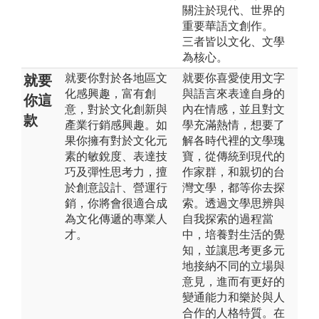
關注於現代、世界的
重要華語文創作。
三者皆以文化、文學
為核心。
就要你對於各地區文
就要你喜愛使用文字
就要
化感興趣，富有創
與語言來表達自身的
你這
意，對於文化創新與
內在情感，並且對文
款
產業行銷感興趣。如
學充滿熱情，想要了
果你擁有對於文化元
解各時代裡的文學瑰
素的敏銳度、表達技
寶，從傳統到現代的
巧及彈性思考力，擅
作家群，和親切的台
於創意設計、營運行
灣文學，都等你去探
銷，你將會很適合成
索。透過文學思辨與
為文化傳遞的專業人
自我探索的過程當
才。
中，培養對生活的覺
知，並讓思考更多元
地接納不同的立場與
意見，進而有更好的
變通能力和樂於與人
合作的人格特質。在