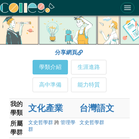
ColleGo! 大學選才與高中育才輔助系統
分享網頁
學類介紹
生涯進路
高中準備
能力特質
我的
文化產業
台灣語文
學類
文史哲
學群
跨
管理
學
文史哲
學群
所屬
群
學群