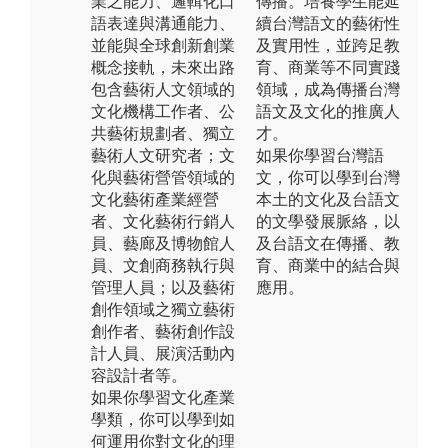
業之能力、邏輯化口
傳播。培養學生能延
語表達與溝通能力、
續台灣語文的藝術性
並能與全球創新創業
及實用性，並跨足教
概念接軌，未來出路
育、商業等不同實踐
包含藝術人文領域的
領域，成為傳播台灣
文化機構工作者、公
語文及文化的推廣人
共藝術規劃者、獨立
才。
藝術人文研究者；文
如果你學習台灣語
化與藝術營管領域的
文，你可以學到台灣
文化藝術產業經營
本土的文化及台語文
者、文化藝術行銷人
的文學發展脈絡，以
員、藝廊及博物館人
及台語文在傳播、教
員、文創商務執行與
育、商業中的結合與
管理人員；以及藝術
應用。
創作領域之獨立藝術
創作者、藝術創作設
計人員、展演活動內
容設計者等。
如果你學習文化產業
學類，你可以學到如
何運用你對文化的理