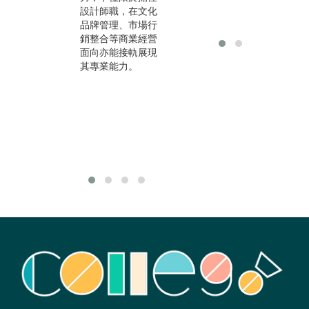
設計師職，在文化
「新的文化創意產
劃
品牌管理、市場行
品或服務」，運用
銷整合等商業經營
在具有高附加價值
面向亦能接軌展現
的文化創意與文化
其專業能力。
觀光產業，延續文
化價值，並以提升
國民生活美學與文
化素養。