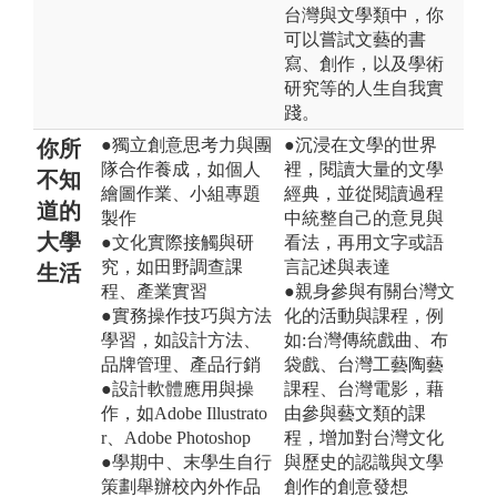
台灣與文學類中，你
可以嘗試文藝的書
寫、創作，以及學術
研究等的人生自我實
踐。
●獨立創意思考力與團
●沉浸在文學的世界
你所
隊合作養成，如個人
裡，閱讀大量的文學
不知
繪圖作業、小組專題
經典，並從閱讀過程
道的
製作
中統整自己的意見與
大學
●文化實際接觸與研
看法，再用文字或語
究，如田野調查課
言記述與表達
生活
程、產業實習
●親身參與有關台灣文
●實務操作技巧與方法
化的活動與課程，例
學習，如設計方法、
如:台灣傳統戲曲、布
品牌管理、產品行銷
袋戲、台灣工藝陶藝
●設計軟體應用與操
課程、台灣電影，藉
作，如Adobe Illustrato
由參與藝文類的課
r、Adobe Photoshop
程，增加對台灣文化
●學期中、末學生自行
與歷史的認識與文學
策劃舉辦校內外作品
創作的創意發想