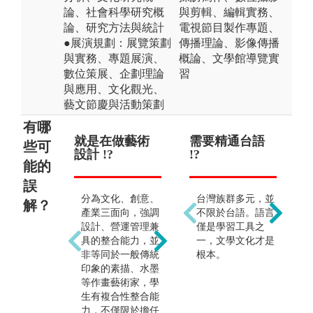
論、社會科學研究概
與剪輯、編輯實務、
論、研究方法與統計
電視節目製作專題、
●展演規劃：展覽策劃
傳播理論、影像傳播
與實務、專題展演、
概論、文學館導覽實
數位策展、企劃理論
習
與應用、文化觀光、
藝文節慶與活動策劃
有哪
就是在做藝術
學習保存過時
需要精通台語
專
出
些可
設計 !?
的老東西 !?
!?
!?
能的
誤
分為文化、創意、
強調將文化資產的
台灣族群多元，並
以
解？
產業三面向，強調
創意轉化，創造新
不限於台語。語言
學
設計、營運管理兼
價值，所以學習的
僅是學習工具之
能
具的整合能力，並
重點是「轉化」並
一，文學文化才是
管
非等同於一般傳統
「創造」，而非只
根本。
涉
印象的素描、水墨
有一昧地保存。本
業
等作畫藝術家，學
學類是從文化資產
化
生有複合性整合能
學習前人創意，並
藝
力，不僅限於擔任
以當代創意再創造
行