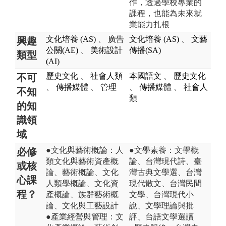
作，透過學校專業的
課程，也能為未來就
業能力扎根
文化培養 (AS)
、
廣告
文化培養 (AS)
、
文藝
興趣
公關(AE)
、
美術設計
傳播(SA)
類型
(AI)
歷史文化
、
社會人類
本國語文
、
歷史文化
不可
、
傳播媒體
、
管理
、
傳播媒體
、
社會人
不知
類
的知
識領
域
●文化與藝術概論：人
●文學素養：文學概
必修
類文化與藝術資產概
論、台灣現代詩、臺
或核
論、藝術概論、文化
灣古典文學選、台灣
心課
人類學概論、文化資
現代散文、台灣民間
程？
產概論、族群藝術概
文學、台灣現代小
論、文化與工藝設計
說、文學理論與批
●產業經營與管理：文
評、台語文學選讀