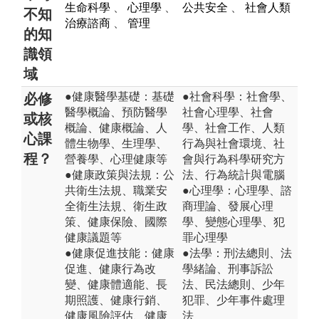
生命科學
、
心理學
、
公共安全
、
社會人類
不知
治療諮商
、
管理
的知
識領
域
●健康醫學基礎：基礎
●社會科學：社會學、
必修
醫學概論、預防醫學
社會心理學、社會
或核
概論、健康概論、人
學、社會工作、人類
心課
體生物學、生理學、
行為與社會環境、社
程？
營養學、心理健康等
會與行為科學研究方
●健康政策與法規：公
法、行為統計與電腦
共衛生法規、職業安
●心理學：心理學、諮
全衛生法規、衛生政
商理論、發展心理
策、健康保險、國際
學、變態心理學、犯
健康議題等
罪心理學
●健康促進技能：健康
●法學：刑法總則、法
促進、健康行為改
學緒論、刑事訴訟
變、健康體適能、長
法、民法總則、少年
期照護、健康行銷、
犯罪、少年事件處理
健康風險評估、健康
法