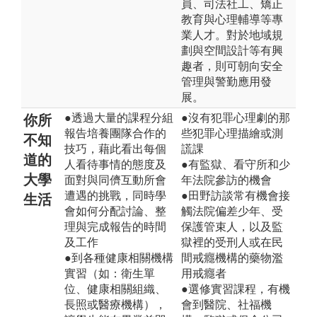
員、司法社工、矯正
教育與心理輔導等專
業人才。對於地域規
劃與空間設計等有興
趣者，則可朝向安全
管理與警勤應用發
展。
●透過大量的課程分組
●沒有犯罪心理劇的那
你所
報告培養團隊合作的
些犯罪心理描繪或測
不知
技巧，藉此看出每個
謊課
道的
人看待事情的態度及
●有監獄、看守所和少
大學
面對與同儕互動所會
年法院參訪的機會
遭遇的挑戰，同時學
●田野訪談常有機會接
生活
會如何分配討論、整
觸法院偏差少年、受
理與完成報告的時間
保護管束人，以及監
及工作
獄裡的受刑人或在民
●到各種健康相關機構
間戒癮機構的藥物濫
實習（如：衛生單
用戒癮者
位、健康相關組織、
●選修實習課程，有機
長照或醫療機構），
會到醫院、社福機