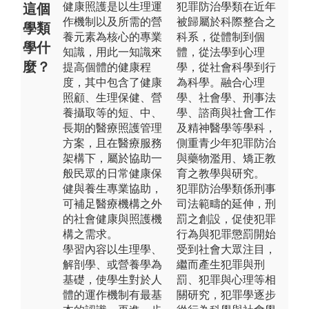
健康照護是以生理運
犯罪防治學類在近年
這個
作機制以及所需的營
被歸屬於科際整合之
學類
養元素為核心的專業
科系，從體制到個
學什
知識，用此一知識來
體，從法學到心理
麼？
提高個體的健康程
學，從社會科學到行
度，其中包含了健康
為科學。融合心理
照顧、生理保健、營
學、社會學、刑事法
養攝取等的短、中、
學、諮商與社會工作
長期的醫療照護管理
及精神醫學等學科，
方案，且在醫療服務
側重青少年犯罪防治
架構下，屬於協助一
與藥物濫用、矯正教
般民眾的日常健康保
育之教學與研究。
健與養生專業協助，
犯罪防治學類係刑事
可補足醫療機構之外
司法範疇的延伸，刑
的社會健康與照護機
罰之創設，促使犯罪
構之需求。
行為與犯罪懲罰開始
學習內容以生理學、
受到社會大眾注目，
解剖學、或營養學為
繼而產生犯罪與刑
基礎，使學生對於人
罰、犯罪與心理等相
體的運作機制有最基
關研究，犯罪學逐步