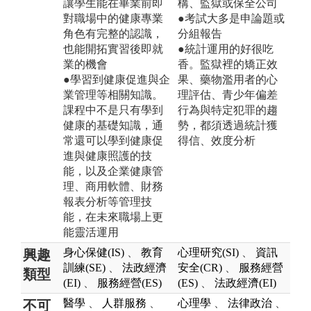
讓學生能在畢業前即
構、監獄或保全公司
對職場中的健康專業
●考試大多是申論題或
角色有完整的認識，
分組報告
也能開拓實習後即就
●統計運用的好很吃
業的機會
香。監獄裡的矯正效
●學習到健康促進與企
果、藥物濫用者的心
業管理等相關知識。
理評估、青少年偏差
課程中不是只有學到
行為與特定犯罪的趨
健康的基礎知識，通
勢，都須透過統計獲
常還可以學到健康促
得信、效度分析
進與健康照護的技
能，以及企業健康管
理、商用軟體、財務
報表分析等管理技
能，在未來職場上更
能靈活運用
身心保健(IS)
、
教育
心理研究(SI)
、
資訊
興趣
訓練(SE)
、
法政經濟
安全(CR)
、
服務經營
類型
(EI)
、
服務經營(ES)
(ES)
、
法政經濟(EI)
醫學
、
人群服務
、
心理學
、
法律政治
、
不可