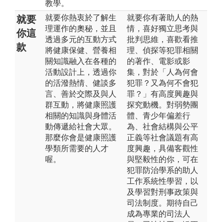
教學。
就要你熱衷於了解生
就要你有著助人的熱
就要
理運作的奧秘，並且
情，喜好獨立思考與
你這
透過多元的互動方式
批判思維，喜歡看推
款
將健康保健、營養相
理、偵探等犯罪相關
關知識融入在各種的
的著作、電影或影
活動設計上，透過你
集，對於「人為何會
的活潑熱情、健談多
犯罪？又為何不會犯
言、善於交際及與人
罪？」有高度興趣與
群互動，將健康照護
探究動機。對弱勢團
相關的知識與身體活
體、青少年偏差行
動傳遞給社會大眾。
為、社會結構與公平
那麼你會是健康照護
正義等社會議題有高
學類所需要的人才
度興趣，具備客觀性
喔。
與堅毅性的你，可在
犯罪防治學系的助人
工作系統性學習，以
及學習對刑事政策與
司法制度。期待自己
成為專業的司法人