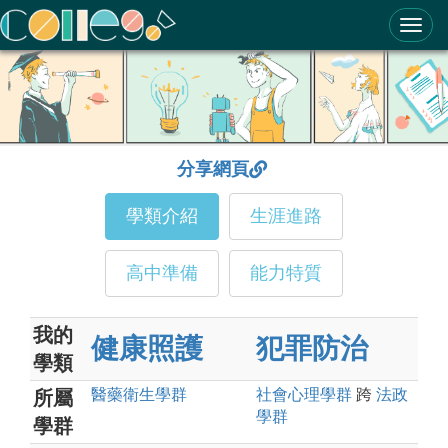
ColleGo! 大學選才與高中育才輔助系統
分享網頁
學類介紹
生涯進路
高中準備
能力特質
我的
健康照護
犯罪防治
學類
醫藥衛生
學群
社會心理
學群
跨
法政
所屬
學群
學群