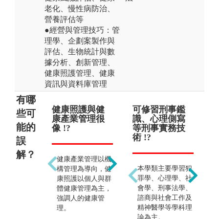
老化、慢性病防治、
營養評估等
●經營與管理技巧：管
理學、企劃案製作與
評估、生物統計與數
據分析、創新管理、
健康照護管理、健康
資訊與資料庫管理
有哪
健康照護與健
健康照護只能
可修習刑事鑑
侷
不
些可
康產業管理很
從事照護人的
識、心理側寫
護
理
能的
像 !?
工作 !?
等刑事實務技
!?
識
術 !?
學
誤
類
解？
學
健康產業管理以機
健康照護除了學習
融
本學類主要學習犯
構管理為導向，健
健康知能外，亦會
升
罪學、心理學、社
康照護以個人與群
學習管理層面的技
可
會學、刑事法學、
體健康管理為主，
能，如：高齡健康
（
諮商與社會工作及
強調人的健康管
產業或市場的經
心
精神醫學等學科理
理。
營、管理與開發、
院
論為主。
社區健康營造等，
休