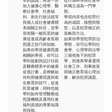
本的認識，再進一步
從行為科學與社會學
加入健康心理學、醫
科獨立成為一門學
療社會學、社會福
類。
利、衛生行政法規等
學習內容包含犯罪行
與個人或社會健康體
為的成因，樣態與類
系相關之科目，並學
型，以及犯罪矯正的
習有關一般民眾的健
策略與方法。
康促進或高齡者長期
如果你學習犯罪防治
照護之技巧與知能。
學類，你可以學到社
如果你學習健康照護
會學、心理學與法學
相關的專長，你可以
三個視角下的犯罪
學到規劃與設計社區
學，然後再學著運用
及醫療體系中的健康
社會工作、刑事政策
促進計畫，及瞭解如
與矯正教育或心理治
何利用健康照護與衛
療，解決犯罪議題。
生教育的技巧，促進
民眾健康；同時也能
學到如何管理醫療或
照護機構及運用社會
福利資源的專業知識
與技能。