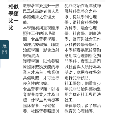
教學著重於提升一般
犯罪防治在近年被歸
相似
民眾或高齡者個人及
屬於科際整合之科
學類
群體健康之管理技
系，從法學到心理
比一
能。
學，從社會科學到行
比
本學類易與重視臨床
為科學。融合心理
照護工作的護理學
學、社會學、刑事法
類、食品營養學類、
學、諮商與社會工作
物理治療學類、職能
及精神醫學等學科。
展
治療學類、影像放射
本學類容易流於警勤
開
學類混淆。
應用或心理剖析之獨
護理學類：以培養醫
門學科，實際上是門
療臨床照護技能的專
以社會與人類行為為
業人才為主，執業須
基礎，應用各種學類
具備執照，才可進行
進行犯罪預防。
侵入性的治療。
社工學類，側重青少
食品營養學類：以培
年犯罪防治與藥物濫
育營養專業人才為目
用之矯正社工與司法
標，使學生具備從事
社工。
臨床營養、保健營
法律學類，多了矯治
養、社區營養照護與
教育與心理輔導。